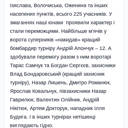
Ізяслава, Волочиська, Оженина та інших
населених пунктів, всього 225 учасників. У
змаганнях наші юнаки проявили характер і
стали переможцями. Найбільше м’ячів у
ворота суперників «накидав» кращий
бомбардир турніру Андрій Апончук – 12. А
здобували перемогу разом з ним воротарі
Тарас Самчук та Богдан Сергєєв, захисники
Влад Бондаровський (кращий захисник
турніру), Назар Лишень, Дмитро Романюк,
Ярослав Ковальчук, півзахисники Назар
Гаврилюк, Валентин Олійник, Андрій
Нікітюк, Артем Докторук, нападник Ілля
Будига. І в інших турнірах нетішинці
виглядають гідно.