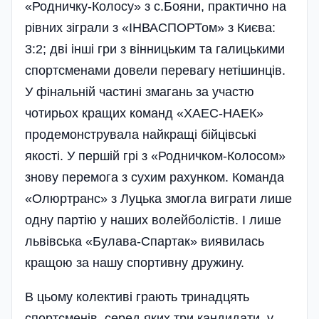
«Родничку-Колосу» з с.Бояни, практично на
рівних зіграли з «ІНВАСПОРТом» з Києва:
3:2; дві інші гри з вінницьким та галицькими
спортсменами довели перевагу нетішинців.
У фінальній частині змагань за участю
чотирьох кращих команд «ХАЕС-НАЕК»
продемонструвала найкращі бійцівські
якості. У першій грі з «Родничком-Колосом»
знову перемога­ з сухим рахунком. Команда
«Олюртранс» з Луцька змогла виграти лише
одну партію у наших волейболістів. І лише
львівська «Булава-Спартак» виявилась
кращою за нашу спортивну дружину.
В цьому колективі грають тринадцять
спортсменів, серед яких три кандидати у