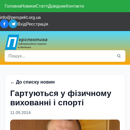
Головна
Новини
Статті
Довідник
Контакти
info@perspekt.org.ua
Вхід
Реєстрація
← До списку новин
Гартуються у фізичному
вихованні і спорті
11.09.2014