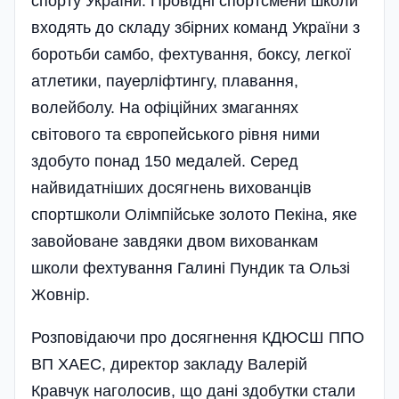
спорту України. Провідні спортсмени школи
входять до складу збірних команд України з
боротьби самбо, фехтування, боксу, легкої
атлетики, пауерліфтингу, плавання,
волейболу. На офіційних змаганнях
світового та європейського рівня ними
здобуто понад 150 медалей. Серед
найвидатніших досягнень вихованців
спортшколи Олім­пійське золото Пекіна, яке
завойоване завдяки двом вихованкам
школи фехтування Галині Пундик та Ользі
Жовнір.
Розповідаючи про досягнення КДЮСШ ППО
ВП ХАЕС, директор закладу Валерій
Кравчук наголосив, що дані здобутки стали