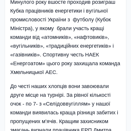
Минулого року вшосте проходив розиграш
Кубка працівників енергетики і вугільної
промисловості України з футболу (Кубок
Міністра), у якому брали участь кращі
команд­и від «атомників», «нафтовиків»,
«вугільни­ків», «традиційних енергетиків» і
«газівників». Спортивну честь НАЕК
«Енергоатом» цього року захищала команда
Хмельницької АЕС.
До честі наших хлопців вони завоювали
друге місце на турнірі. За рівної кількості
очок - по 7- з «Селідоввугіллям» у нашої
команди виявилась краща різниця забитих і
пропущених м’ячів. Кращим захисником
змагань визнали працівника ЕРП Дмитра