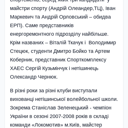
майстри спорту (Андрій Олеандер,ТЦ), Іван
Маркевич та Андрій Орловський – обидва
ЕРП). Саме представників
енергоремонтного підрозділу найбільше.
Крім названих – Віталій Ткачук і Володимир
Стецюк, студенти Дмитро Бойко та Артем
Коберник, представник Спорткомплексу
ХАЕС Сергій Кузьмінчук і нетішинець
Олександр Чернюк.
В різні роки за різні клуби виступали
вихованці нетішинської волейбольної школи.
Зокрема Станіслав Зеленецький - чемпіон
України в сезоні 2007-2008 років в складі
команди «Локомотив» м.Ки­їв, майстер