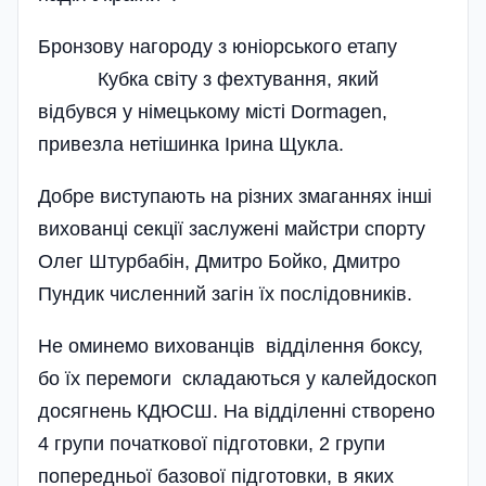
Бронзову нагороду з юніорського етапу
Кубка світу з фехтування, який
відбувся у німецькому місті Dormagen,
привезла нетішинка Ірина Щукла.
Добре виступають на різ­них змаганнях інші
вихованці секції заслужені майстри спорту
Олег Штурбабін, Дмитро Бойко, Дмитро
Пундик­ численний загін їх послідовників.
Не оминемо вихованців відділення боксу,
бо їх перемоги складаються у калейдоскоп
досягнень КДЮСШ. На відділенні створено
4 групи початкової підготовки, 2 групи
попередньої базової підготовки, в яких