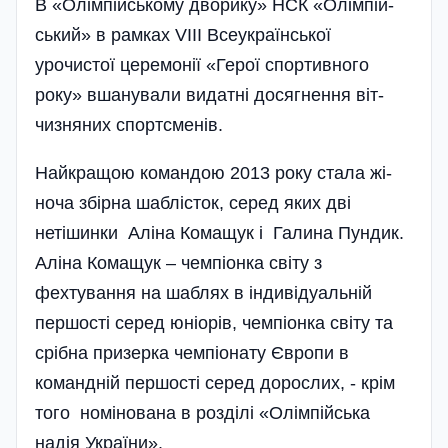
В «Олімпійському дворику» НСК «Олім­пій­
ський» в рамках VIII Всеукраїнс­ької
урочистої церемонії «Герої спор­тивного
року» вшанували видатні досягнення віт­
чизняних спортсменів.
Найкращою командою 2013 року стала жі­
ноча збірна шаблісток, серед яких дві
нетішинки Аліна Комащук і Галина Пундик.
Аліна Комащук – чемпіонка світу з
фехтування на шаблях в індивідуальній
першості серед юніорів, чемпіонка світу та
срібна призерка чемпіонату Європи в
командній першості серед дорослих, - крім
того номінована в розділі «Олім­пійська
надія України».