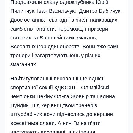
Продовжили славу одноклубника Юрій
Пилипчук, Іван Васильчук, Дмитро Бабійчук.
Двоє останніх і сьогодні в числі найкращих
самбістів планети, переможці і призери
світових та Європейських змагань,
Всесвітніх ігор єдиноборств. Вони вже самі
тренери і загартовують юнь у різних
змаганнях.
Найтитулованіші вихованці ще однієї
спортивної секції КДЮСШ – Олімпійські
чемпіонки Пекіну Ольга Жовнір та Галина
Пундик. Під керівництвом тренерів
Штурбабіних вони піднеслись до вершин
всесвітньої слави. А нині їм на п’яти
наступають вихованці відділення