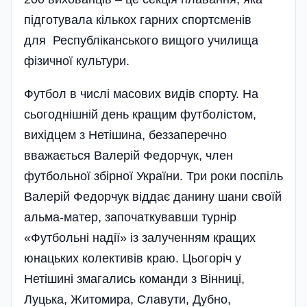
підготувала кількох гарних спортсменів
для Республіканського вищого училища
фізичної культури.
Футбол в числі масових видів спорту. На
сьогоднішній день кращим футболістом,
вихідцем з Нетішина, беззаперечно
вважається Валерій Федорчук, член
футбольної збірної України. Три роки поспіль
Валерій Федорчук віддає данину шани своїй
альма-матер, започаткувавши турнір
«Футбольні надії» із залученням кращих
юнацьких колективів краю. Цьогоріч у
Нетішині зма­гались команди з Вінниці,
Луцька, Житомира, Славути, Дубно,