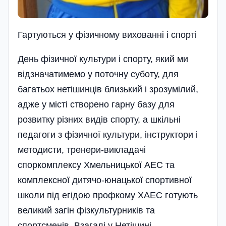
Гартуються у фізичному вихованні і спорті
День фізичної культури і спорту, який ми
відзначатимемо у поточну суботу, для
багатьох нетішинців близький і зрозумілий,
адже у місті створено гарну базу для
розвитку різних видів спорту, а шкільні
педагоги з фізичної культури, інструктори і
методисти, тренери-викладачі
споркомплексу Хмельницької АЕС та
комплексної дитячо-юнацької спортивної
школи під егідою профкому ХАЕС готують
великий загін фізкультурників та
спортсменів. Взагалі у Нетішині