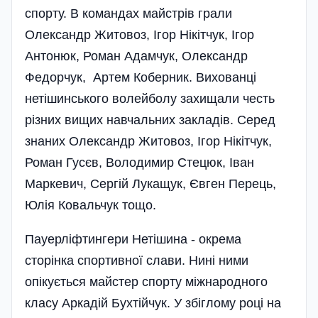
спорту. В командах майстрів грали
Олександр Житовоз, Ігор Нікітчук, Ігор
Антонюк, Роман Адамчук, Олександр
Федорчук, Артем Коберник. Вихованці
нетішинського волейболу захищали честь
різних вищих навчальних закладів. Серед
знаних Олександр Житовоз, Ігор Нікітчук,
Роман Гусєв, Володимир Стецюк, Іван
Маркевич, Сергій Лукащук, Євген Перець,
Юлія Ковальчук тощо.
Пауерліфтингери Нетішина - окрема
сторінка спортивної слави. Нині ними
опікується майстер спорту міжнародного
класу Аркадій Бухтійчук. У збіглому році на