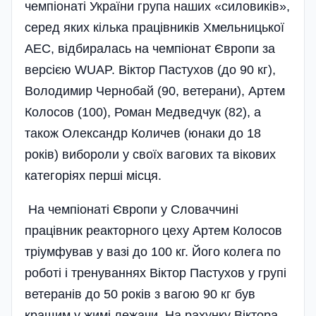
чемпіонаті України група наших «силовиків»,
серед яких кілька працівників Хмельницької
АЕС, відбиралась на чемпі­онат Європи за
версією WUAP. Віктор Пастухов (до 90 кг),
Володимир Чернобай (90, ветерани), Артем
Колосов (100), Роман Медведчук (82), а
також Олександр Количев (юнаки до 18
років) вибороли у своїх вагових та вікових
категоріях перші місця.
На чемпіонаті Європи у Словаччині
працівник реакторного цеху Артем Колосов
тріумфував у вазі до 100 кг. Його колега по
роботі і тренуваннях Віктор Пастухов у групі
ветеранів до 50 років з вагою 90 кг був
кращим у жимі лежачи. На рахунку Віктора