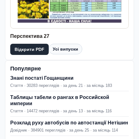
Перспектива 27
Усі випуски
Відкрити PDF
Популярне
Знані постаті Гощанщини
Стаття · 30283 переглядів · за день 21 · за місяць 183
Таблицы табели о рангах в Российской
империи
Стаття · 14472 переглядів · за день 13 · за місяць 116
Розклад руху автобусів по автостанції Нетішин
Довідник · 384901 переглядів · за день 25 · за місяць 114