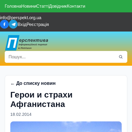
Головна
Новини
Статті
Довідник
Контакти
info@perspekt.org.ua
Вхід
Реєстрація
← До списку новин
Герои и страхи
Афганистана
18.02.2014