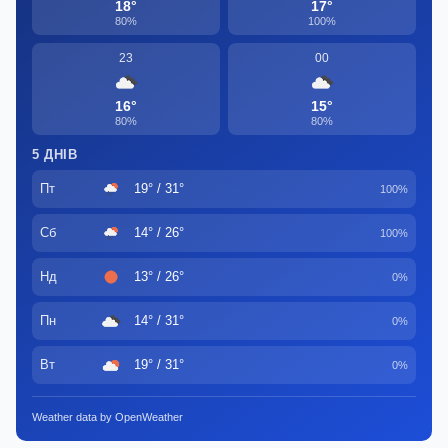
18°
17°
80%
100%
23
00
16°
15°
80%
80%
5 ДНІВ
Пт
19° / 31°
100%
Сб
14° / 26°
100%
Нд
13° / 26°
0%
Пн
14° / 31°
0%
Вт
19° / 31°
0%
Weather data by OpenWeather