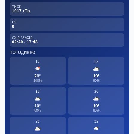
ТИСК
1017 гПа
UV
0
СХІД / ЗАХІД
02:49 / 17:48
ПОГОДИННО
17
18
20°
19°
100%
80%
19
20
19°
19°
80%
80%
21
22