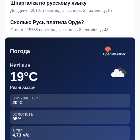
Шпаргалка по русскому языку
Довідник · 20191 переглядів · за день 2 · за місяць 57
Сколько Русь платила Орде?
Стаття · 15358 переглядів · за день 8 · за місяць 48
Погода
Нетішин
19°C
Рвані Хмари
ВІДЧУВАЄТЬСЯ
20°C
ВОЛОГІСТЬ
95%
ВІТЕР
4.73 м/с