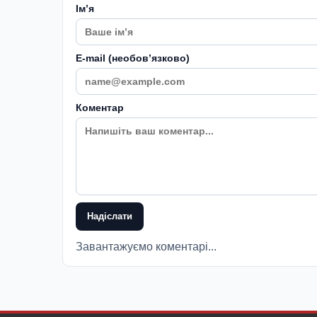
Імʼя
E-mail (необовʼязково)
Коментар
Надіслати
Завантажуємо коментарі...