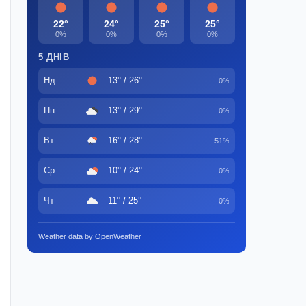
22°
24°
25°
25°
0%
0%
0%
0%
5 ДНІВ
Нд
13° / 26°
0%
Пн
13° / 29°
0%
Вт
16° / 28°
51%
Ср
10° / 24°
0%
Чт
11° / 25°
0%
Weather data by OpenWeather