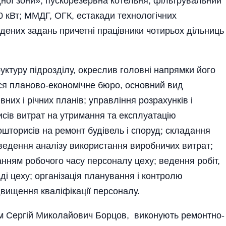
ної зони»; ­пускорезервна котельня; фільт­­рувальний
0 кВт; ММДГ, ОГК, естакади технологічних
дених задань причетні працівники чотирьох дільниць
ктуру під­розділу, окреслив головні напрямки його
ься планово-економічне бюро, основний вид
них і річних планів; управління розрахунків і
сів витрат на утримання та експлуатацію
ошторисів на ремонт будівель і споруд; складання
ведення аналі­зу використання виробничих витрат;
анням робочого часу персоналу цеху; ведення робіт,
ді цеху; організація планування і контролю
двищення кваліфікації персоналу.
м Сергій Микола­йович Борцов, виконують ремонтно-