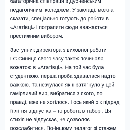
багаторічна співпраця з Дубненським
педагогічним коледжем. У закладі, можна
сказати, спеціально готують до роботи в
«Агатівці» і потрапити сюди вважається
престижним вибором.
Заступник директора з виховної роботи
І.С.Синиця свого часу також починала
вожатою в «Агатівці». На той час була
студенткою, перша проба здавалася надто
важкою. Та незчулася як її затягнуло у цей
гамірливий вир, вибратися з якого, по
правді, вже не хотілося. І ось який рік підряд
її літня відпустка – то робота в таборі. Ця
стихія не відпускає, не дозволяє
розслабитися. По-іншому педагог зі стажем