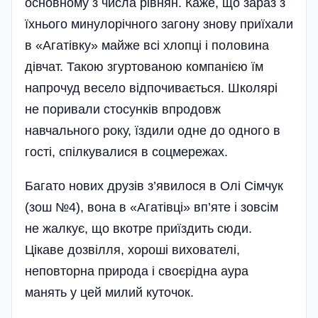
основному з числа рівнян. Каже, що зараз з
їхнього минулорічного загону знову приїхали
в «Агатівку» майже всі хлопці і половина
дівчат. Такою згуртованою компанією їм
напрочуд весело відпочивається. Школярі
не поривали стосунків впродовж
навчального року, їздили одне до одного в
гості, спілкувалися в соцмережах.
Багато нових друзів з’явилося в Олі Сімчук
(зош №4), вона в «Агатівці» вп’яте і зовсім
не жалкує, що вкотре приїздить сюди.
Цікаве дозвілля, хороші вихователі,
неповторна природа і своєрідна аура
манять у цей милий куточок.