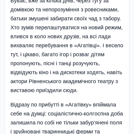
Буває, вже за кілька днів, через тугу за
домівкою та непорозуміння з ровесниками,
батьки змушені забирати своїх чад з табору.
Хто зумів перелаштуватися на новий режим,
влився в коло нових друзів, на всі лади
вихваляє перебування в «Агатівці». І весело
тут, і цікаво, багато ігор і розваг дітям
пропонують, пісні і танці розучують,
відвідують кіно і на дискотеки ходять, навіть
актори Рівненського академічного театру з
виставою приїздили сюди.
Відразу по прибутті в «Агатівку» впіймала
себе на думці: соціалістично-колгоспна доба
залишила по собі не тільки забур’янені поля
і зруйновані тваринницькі ферми та