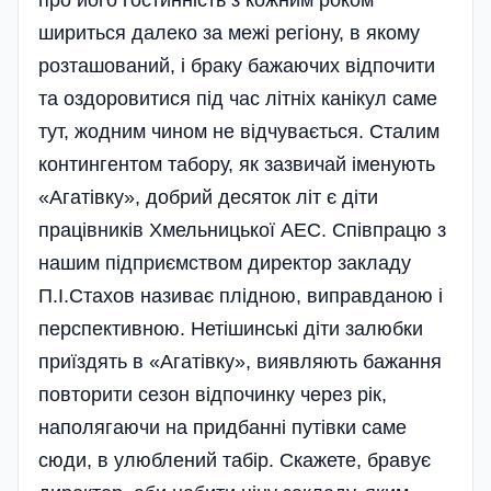
про його гостинність з кожним роком
шириться далеко за межі регіону, в якому
розташований, і браку бажаючих відпочити
та оздоровитися під час літніх канікул саме
тут, жодним чином не відчувається. Сталим
контингентом табору, як зазвичай іменують
«Агатівку», добрий десяток літ є діти
працівників Хмельницької АЕС. Співпрацю з
нашим підприємством директор закладу
П.І.Стахов називає плідною, виправданою і
перспективною. Нетішинські діти залюбки
приїздять в «Агатівку», виявляють бажання
повторити сезон відпочинку через рік,
наполягаючи на придбанні путівки саме
сюди, в улюблений табір. Скажете, бравує