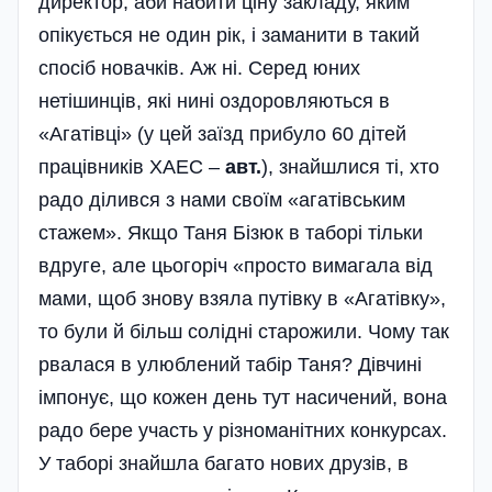
директор, аби набити ціну закладу, яким
опікується не один рік, і заманити в такий
спосіб новачків. Аж ні. Серед юних
нетішинців, які нині оздоровляються в
«Агатівці» (у цей заїзд прибуло 60 дітей
працівників ХАЕС –
авт.
), знайшлися ті, хто
радо ділився з нами своїм «агатівським
стажем». Якщо Таня Бізюк в таборі тільки
вдруге, але цьогоріч «просто вимагала від
мами, щоб знову взяла путівку в «Агатівку»,
то були й більш солідні старожили. Чому так
рвалася в улюблений табір Таня? Дівчині
імпонує, що кожен день тут насичений, вона
радо бере участь у різноманітних конкурсах.
У таборі знайшла багато нових друзів, в