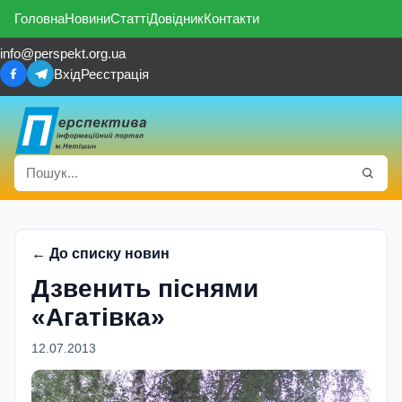
Головна
Новини
Статті
Довідник
Контакти
info@perspekt.org.ua
Вхід
Реєстрація
← До списку новин
Дзвенить пiснями
«Агатiвка»
12.07.2013