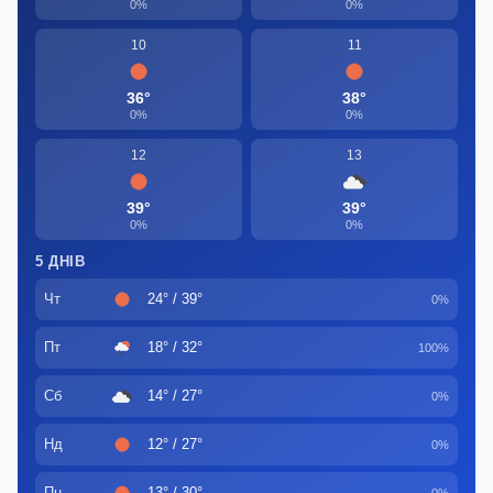
0%
0%
10
11
36°
38°
0%
0%
12
13
39°
39°
0%
0%
5 ДНІВ
Чт
24° / 39°
0%
Пт
18° / 32°
100%
Сб
14° / 27°
0%
Нд
12° / 27°
0%
Пн
13° / 30°
0%