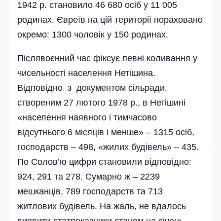
1942 р. становило 46 680 осіб у 11 005
родинах. Євреїв на цій території пораховано
окремо: 1300 чоловік у 150 родинах.
Післявоєнний час фіксує певні коливання у
чисельності населення Нетішина.
Відповідно з документом сільради,
створеним 27 лютого 1978 р., в Нетішині
«населення наявного і тимчасово
відсутнього 6 місяців і менше» – 1315 осіб,
господарств – 498, «жилих буді­вель» – 435.
По Солов’ю цифри становили відповідно:
924, 291 та 278. Сумарно ж – 2239
мешканців, 789 господарств та 713
житлових будівель. На жаль, не вдалось