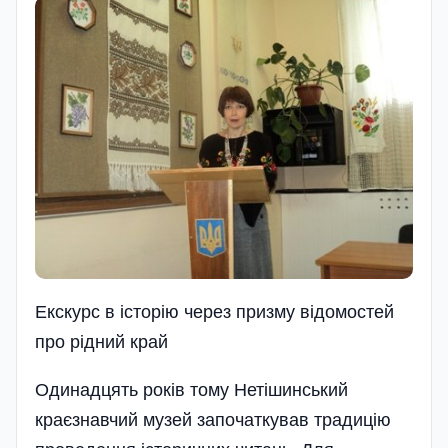
Екскурс в iсторiю через призму вiдомостей
про рiдний край
Одинадцять років тому Нетішинський
краєзнавчий музей започаткував традицію