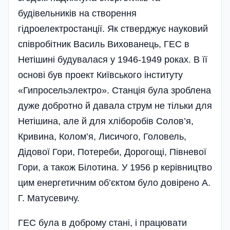
будівельників на створення
гідроелектростанції. Як стверджує науковий
співробітник Василь Вихованець, ГЕС в
Нетішині будувалася у 1946-1949 роках. В її
основі був проект Київського інституту
«Гипросельэлектро». Станція була зроблена
дуже добротно й давала струм не тільки для
Нетішина, але й для хліборобів Солов’я,
Кривина, Колом’я, Лисичого, Головель,
Дідової Гори, Потереби, Дорогощі, Півневої
Гори, а також Білотина. У 1956 р керівництво
цим енергетичним об’єк­том було довірено А.
Г. Матусевичу.
ГЕС була в доброму стані, і працювати