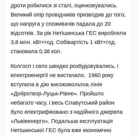
дроти робилися зі сталі, оцинковув­ались.
Великий опір провідників призводив до того,
що напруга у споживачів падала до 20
відсотків. За рік Нетішинська ГЕС виробляла
3,8 млн. кВт×год. Собі­вартість 1 кВт×год.
становила 0,38 коп.
Колгосп і село швидко розбудовувались, і
електроенергії не вистачало. 1960 року
вступила в дію висо­ковольтна лінія
«Добротвор-Луцьк-Рівне». Пройшло
небагато часу, і весь Славутський район
було електрифіковано з надійного джерела
«Львівенерго». Подальша експлуатація
Нетішинської ГЕС була вже економічно