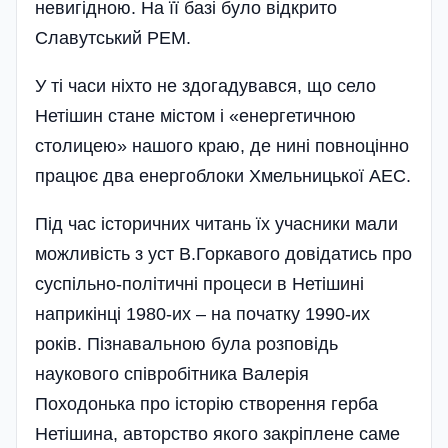
невигідною. На її базі було відкрито
Славутський РЕМ.
У ті часи ніхто не здогадувався, що село
Нетішин стане містом і «енергетичною
столицею» нашого краю, де нині повноцінно
працює два енергоблоки Хмельницької АЕС.
Під час історичних читань їх учасники мали
можливість з уст В.Горкавого довідатись про
суспільно-політичні процеси в Нетішині
наприкінці 1980-их – на початку 1990-их
років. Пізнавальною була розповідь
наукового співробітника Валерія
Походонька про історію створення герба
Нетішина, авторство якого закріплене саме