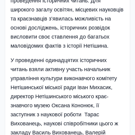
проведен­ня історичних читань. Для
широкого загалу осві­тян, місцевих науковців
та краєзнавців з’явила­сь можливість на
основі до­сліджень, історичних розвідок
висловити своє ставлення до багатьох
маловідомих фактів з історії Неті­шина.
У проведенні одинадцятих історичних
читань взяли активну участь начальник
управління культури виконавчого комітету
Нетішинської міської ради Іван Михасик,
директор Нетішинського міського крає­
знавчого музею Оксана Кононюк, її
заступник з наукової роботи Тарас
Вихованець, наукові співробітники цього ж
закладу Василь Вихованець, Валерій