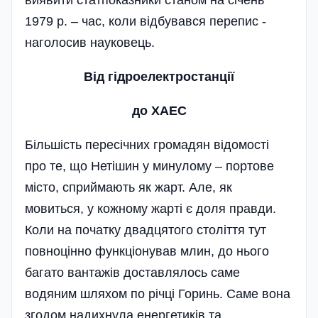
виявити статпоказники станом на січень
1979 р. – час, коли відбувався перепис -
наголосив науковець.
Від гідроелектростанції
до ХАЕС
Більшість пересічних громадян відомості
про те, що Нетішин у минулому – портове
місто, сприймають як жарт. Але, як
мовиться, у кожному жарті є доля правди.
Коли на початку двадцятого століття тут
повноцінно функціонував млин, до нього
багато вантажів доставлялось саме
водяним шляхом по річці Горинь. Саме вона
згодом надихнула енергетиків та