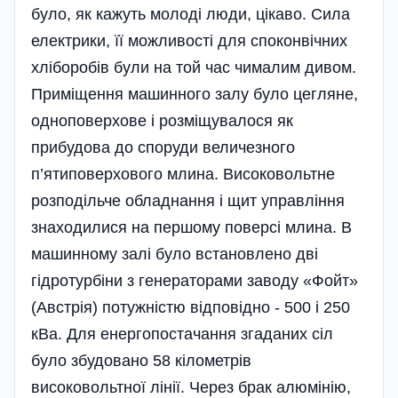
було, як кажуть молоді люди, цікаво. Сила
електрики, її можливості для споконвічних
хліборобів були на той час чималим дивом.
Приміщення машинного залу було цегляне,
одноповерхове і розміщувалося як
прибудова до споруди величезного
п’ятиповерхового млина. Високовольтне
розподільче обладнання і щит управління
знаходилися на першому поверсі млина. В
машинному залі було встановлено дві
гідротурбіни з генераторами заводу «Фойт»
(Австрія) потужністю відповідно - 500 і 250
кВа. Для енергопостачання згаданих сіл
було збудовано 58 кілометрів
високовольтної лінії. Через брак алю­мінію,