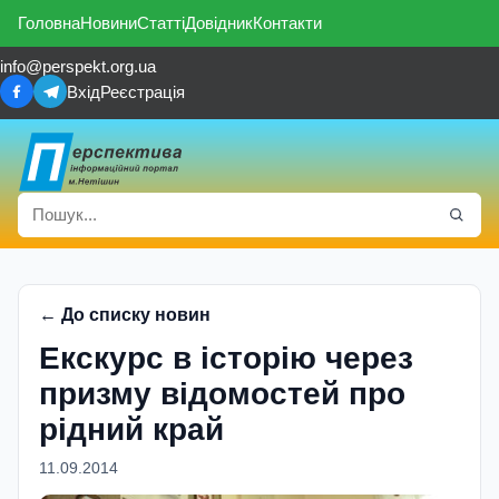
Головна
Новини
Статті
Довідник
Контакти
info@perspekt.org.ua
Вхід
Реєстрація
← До списку новин
Екскурс в iсторiю через
призму вiдомостей про
рiдний край
11.09.2014