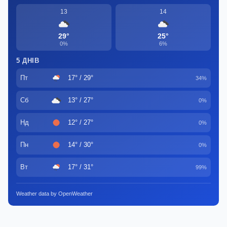
13
14
29°
25°
0%
6%
5 ДНІВ
Пт
17° / 29°
34%
Сб
13° / 27°
0%
Нд
12° / 27°
0%
Пн
14° / 30°
0%
Вт
17° / 31°
99%
Weather data by OpenWeather