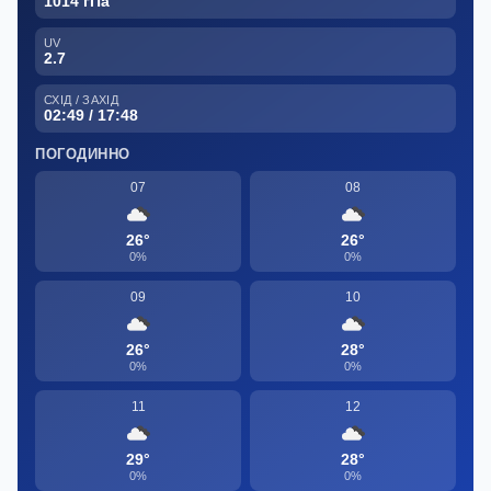
1014 гПа
UV
2.7
СХІД / ЗАХІД
02:49 / 17:48
ПОГОДИННО
07
08
26°
26°
0%
0%
09
10
26°
28°
0%
0%
11
12
29°
28°
0%
0%