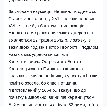
упродовж ХХ століть».
За словами науковця, Нетішин, як одне з сіл
Острозької волості, у XVI – першій половині
XVII ст., не був багатим на мешканців.
Уперше на сторінках писемних джерел він
з’являється 12 травня 1542 р. у зв’язку із
важливою подією в історії волості – поділом
маєтків між удовою князя Іллі
Костянтиновича Острозького Беатою
Костелецькою та її донькою княжною
Гальшкою. Число нетішинців у наступні роки
помітно зросло, бо опис Нетішина,
підготовлений у 1654 р., вказує, що до
початку Визвольної війни під керівництвом
Б. Хмельницького в селі було 83 дими, тобто