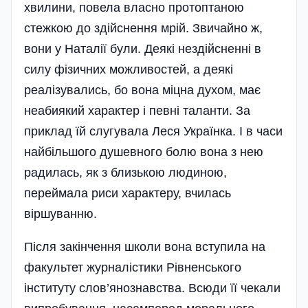
хвилини, повела власно протоптаною
стежкою до здійснення мрій. Звичайно ж,
вони у Наталії були. Деякі нездійсненні в
силу фізичних можливостей, а деякі
реалізувались, бо вона міцна духом, має
неабиякий характер і певні таланти. За
приклад їй слугувала Леся Українка. І в часи
найбільшого душевного болю вона з нею
радилась, як з близькою людиною,
переймала риси характеру, вчилась
віршуванню.
Після закінчення школи вона вступила на
факультет журналістики Рівненського
інституту слов’янознавства. Всюди її чекали