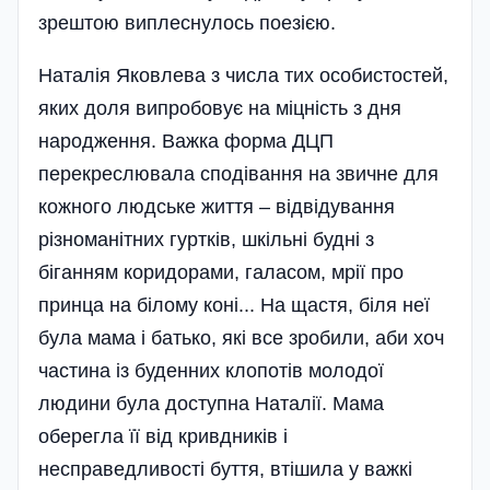
зрештою виплеснулось поезією.
Наталія Яковлева з числа тих особистостей,
яких доля випробовує на міцність з дня
народже­ння. Важка форма ДЦП
перекреслювала сподівання на звичне для
кожного людське життя – відвідування
різноманітних гуртків, шкільні будні з
біганням коридорами, галасом, мрії про
принца на білому коні... На щастя, біля неї
була мама і батько, які все зробили, аби хоч
частина із буденних клопотів молодої
людини була доступна Наталії. Мама
оберегла її від кривдників і
несправедливості буття, втішила у важкі