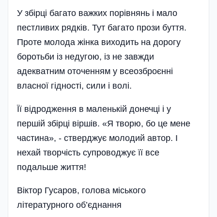
У збірці багато важких порівнянь і мало
пестливих рядків. Тут багато прози буття.
Проте молода жінка виходить на дорогу
боротьби із недугою, із не завжди
адекватним оточенням у всеозброєнні
власної гідності, сили і волі.
Її відродження в маленькій донечці і у
першій збірці віршів. «Я творю, бо це мене
частина», - стверджує молодий автор. І
нехай творчість супроводжує її все
подальше життя!
Віктор Гусаров, голова міського
літературного об’єднання