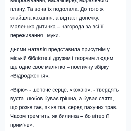
випробування, насамперед морального
плану. Та вона їх подолала. До того ж
знайшла кохання, а відтак і донечку.
Маленька дитинка – нагорода за всі її
переживання і муки.
Днями Наталія представила присутнім у
міській бібліотеці друзям і творчим людям
ще одне своє малятко – поетичну збірку
«Відродження».
«Вірю» - шепоче серце, «кохаю», - твердять
вуста. Любов буває грішна, а буває свята,
що розквітає, як квітка, серед пахучих трав.
Часом тремтить, як билинка – бо вітер її
прим’яв».