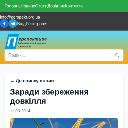
Головна
Новини
Статті
Довідник
Контакти
info@perspekt.org.ua
Вхід
Реєстрація
← До списку новин
Заради збереження
довкілля
11.03.2014