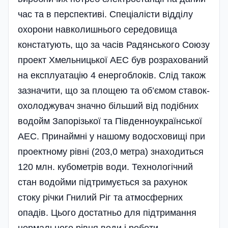
час та в перспективі. Спеціалісти відділу
охорони навколиш­нього середовища
констатують, що за часів Радянського Союзу
проект Хмельницької АЕС був розрахований
на експлуатацію 4 енергоблоків. Слід також
зазначити, що за площею та об’є­мом ставок-
охолоджувач значно біль­ший від поді­бних
водойм Запорізької та Південноукраїнської
АЕС. Принаймні у нашому водосховищі при
проектному рівні (203,0 метра) знаходиться
120 млн. кубометрів води. Технологічний
стан водойми підтримується за рахунок
стоку річки Гнилий Ріг та атмосферних
опадів. Цього достатньо для підтримання
нормального рівня води і роботи