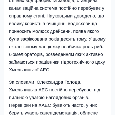
стічних вод фабрик та заводів, станційна
каналі­заційна система постійно перебуває у
справному стані. Науковцями доведено, що
велику користь в очищенні водосховища
приносить молюск дрейсени, поява якого
була зафіксована років десять тому. У цьому
екологічному ланцюжку неабияка роль риб-
біомеліораторів, розведенням яких активно
займаються працівники гідротехнічного цеху
Хмельницької АЕС.
За словами Олександра Голода,
Хмельницька АЕС постійно перебуває під
пильною увагою наглядових органів.
Перевірки на ХАЕС бувають часто, у них
беруть участь санепідемстанція, обласне