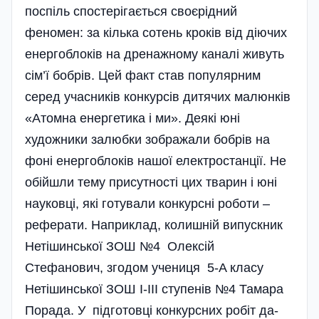
поспіль спостерігається своєрідний
феномен: за кілька сотень кроків від діючих
енерго­блоків на дренажному каналі живуть
сім’ї бобрів. Цей факт став популярним
серед учасників конкурсів дитячих малюнків
«Атомна енергетика і ми». Деякі юні
художники залюбки зображали бобрів на
фоні енергоблоків нашої електростанції. Не
обійшли тему присутності цих тварин і юні
науковці, які готували конкурсні роботи –
реферати. Наприклад, колишній випускник
Нетішинської ЗОШ №4 Олек­сій
Стефанович, згодом учениця 5-A класу
Нетішинської ЗОШ І-ІІІ ступенів №4 Тамара
Порада. У під­готовці конкурсних робіт да­