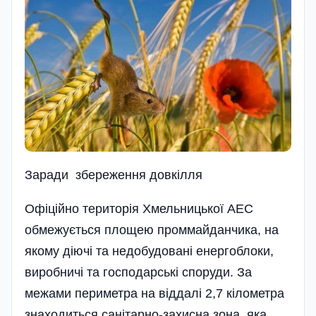
Заради збереження довкілля
Офіційно територія Хмельницької АЕС
обмежується площею проммайданчика, на
якому діючі та недобудовані енергоблоки,
виробничі та господарські споруди. За
межами периметра на віддалі 2,7 кілометра
знаходиться санітарно-захисна зона, яка