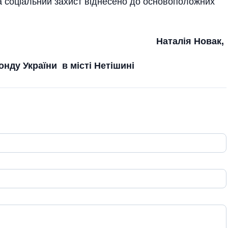
на соціальний захист віднесено до основоположних
Наталія Новак,
онду України
в місті Нетішині