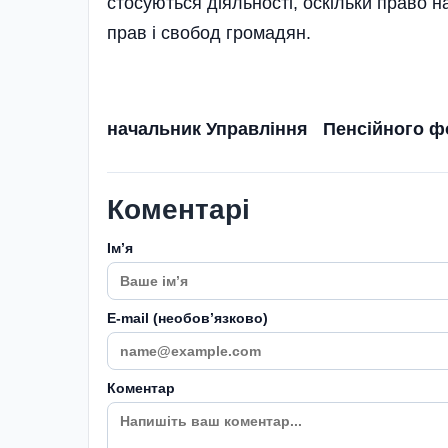
стосуються діяльності, оскільки право 
прав і свобод громадян.
начальник Управління Пенсійного ф
Коментарі
Імʼя
E-mail (необовʼязково)
Коментар