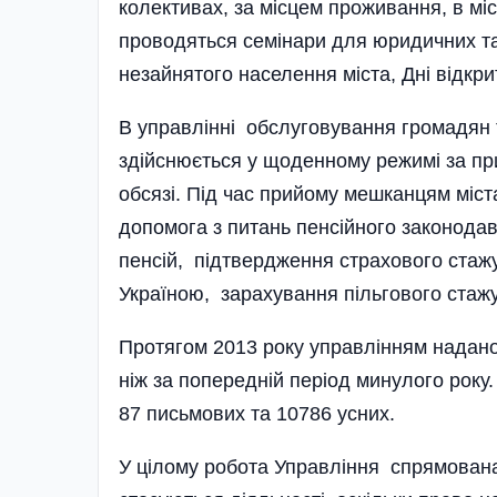
колективах, за місцем проживання, в місь
проводяться семінари для юридичних та
незайнятого населення міста, Дні відкри
В управлінні обслуговування громадян 
здійснюється у щоденному режимі за пр
обсязі. Під час прийому мешканцям міста
допомога з питань пенсійного законодав
пенсій, підтвердження страхового стажу
Україною, зарахування пільгового стажу,
Протягом 2013 року управлінням надано
ніж за попередній пері­од минулого року
87 письмових та 10786 усних.
У цілому робота Управління спрямована