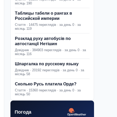
місяць 190
Таблицы табели о рангах в
Российской империи
Стаття · 14475 переглядів · за день 0 · за
місяць 119
Розклад руху автобусів по
автостанції Нетішин
Довідник · 384903 переглядів · за день 0 · за
місяць 116
Шпаргалка по русскому языку
Довідник · 20192 переглядів · за день 0 · за
місяць 58
Сколько Русь платила Орде?
Стаття · 15360 переглядів · за день 0 · за
місяць 50
Погода