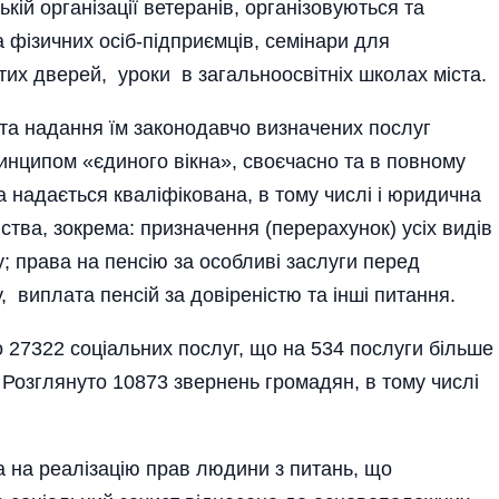
кій організації ветеранів, організовуються та
 фізичних осіб-підприємців, семінари для
тих дверей, уроки в зага­льноосвітніх школах міста.
та надання їм законодавчо визначених послуг
инципом «єдиного вікна», своєчасно та в повному
 надається квалі­фікована, в тому числі і юридична
ства, зокрема: призначення (перерахунок) усіх видів
; права на пенсію за особливі заслуги перед
 виплата пенсій за довіреністю та інші питання.
 27322 соціальних послуг, що на 534 послуги більше
. Розглянуто 10873 звернень громадян, в тому числі
 на реалізацію прав людини з питань, що