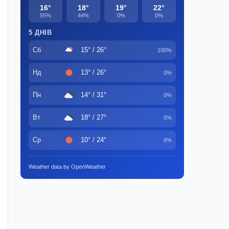
16°
18°
19°
22°
55%
44%
0%
0%
5 ДНІВ
Сб
15° / 26°
100%
Нд
13° / 26°
0%
Пн
14° / 31°
0%
Вт
18° / 27°
0%
Ср
10° / 24°
0%
Weather data by OpenWeather