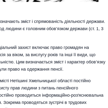
изначають зміст і спрямованість діяльності держави.
од людини є головним обов’язком держави (ст. 1, 3
оціальний захист включає право громадян на
ія за віком, за вислугу років та інші її види, що
ьністю. Цим визначається зміст і характер обов’язку
ули право на одержання пенсії.
місті Нетішині Хмельницької області пості­йно
хисту прав людини з питань пенсійного
остійно проводиться інформаційно-роз'яснювальна
. Зокрема проводяться зустрічі в трудових