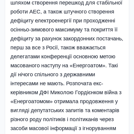
шляхом створення перешкод для ста­більної
роботи АЕС, а також штучного створення
дефіциту електроенергії при проходженні
осінньо-зимового максимуму та покриття її
дефіциту за рахунок закордонних постачань,
перш за все з Росії, також вважається
делегатами конференції основною метою
масованого наступу на «Енерго­атом». Такі
дії нічого спільного з державними
інтересами не мають. Розпочата екс-
керівником ДФІ Миколою Гордієнком війна з
«Енергоатомом» отримала продовження у
вигляді депутатських запитів та коментарів
різного роду політиків і політиканів через
засоби масової інформації з ігноруванням