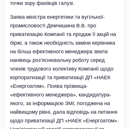
точки зору фахівців галузі.
Заява міністра енергетики та вугільної­
промисловості Демчишина В.В. про
приватизацію Компанії та продаж її акцій на
біржі, а також необхідність заміни керів­ника
на більш ефективного мене­джера звела
нанівець роз’яснювальну роботу серед
членів трудового колективу Компа­нії щодо
корпоратизації та приватизації ДП «НАЕК
«Енергоатом». Поява прізвища­
«ефективного менеджера», кандидатура­
якого, за інформацією ЗМІ, погоджена на
найвищому рівні, дала відповідь на питання
щодо приватизації ДП «НАЕК «Енергоатом».