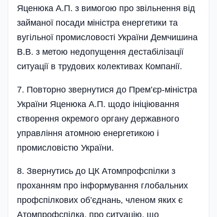
Яценюка А.П. з вимогою про звільнення від
займаної посади міністра енергетики та
вугільної промисловості України Демчишина
В.В. з метою недопущення дестабілізації
ситуації в трудових колективах Компанії.
7. Повторно звернутися до Прем’єр-міністра
України Яценюка А.П. щодо ініціювання
створення окрем­ого ор­гану державного
управління­ атомною енер­гетикою і
промисловістю України.
8. Звернутись до ЦК Атом­проф­спіл­ки з
проханням про ін­фор­му­вання глобальних
профспіл­кових об’єд­нань, членом яких є
Атом­проф­спілка, про ситуацію, що