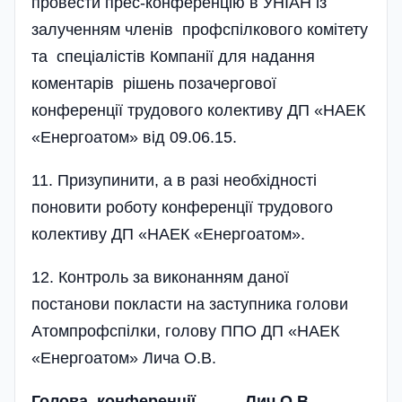
провести прес-конференцію в УНІАН із
залученням членів профспілкового комі­тету
та спеціалістів Компанії для надання
коментарів рішень позачергової
конференції трудового колективу ДП «НАЕК
«Енергоатом» від 09.06.15.
11. Призупинити, а в разі необхідності
поновити роботу конференції трудо­вого
колективу ДП «НАЕК «Енергоатом».
12. Контроль за виконанням даної
постанови покласти на заступника го­лови
Атомпрофспілки, голову ППО ДП «НАЕК
«Енергоатом» Лича О.В.
Голова конференції Лич О.В.