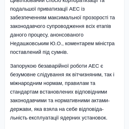
Цивілізований спосіб корпоратизації та
подальшої приватизації АЕС із
забезпеченням максимальної прозорості та
законодавчого супроводження всіх етапів
даного процесу, анонсованого
Недашковським Ю.О., коментарем міні­стра
поставлений під сумнів.
Запорукою безаварійної роботи АЕС є
безумовне слідування як вітчизняним, так і
міжнародним нормам, правилам та
стандартам встановлених відповідними
законодавчими та нормативними актами­
держави, яка взяла на себе відповіда­
льність експлуатації ядерних установок.