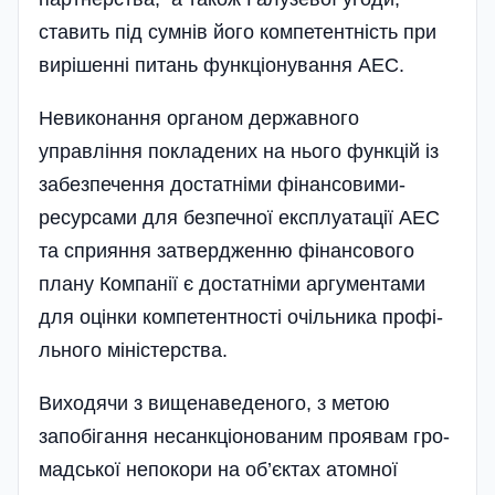
ставить під сумнів його компетентність при
вирішенні питань функціонування АЕС.
Невиконання органом державного
управління покладених на нього функцій із
забезпечення достатніми фінансовими­
ресурсами для безпечної експлуатації АЕС
та сприяння затвердженню фінансо­вого
плану Компанії є достатніми аргумен­тами
для оцінки компетентності очільни­ка про­фі­
льного міністерства.
Виходячи з вищенаведеного, з метою
запобігання несанкці­о­нова­ним проявам гро­
мад­ської не­по­кори на об’є­к­тах атомної