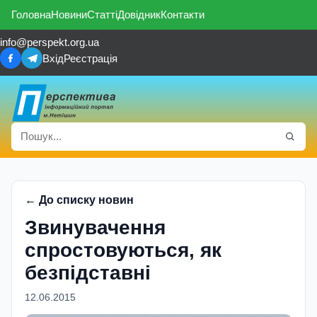
Головна
Новини
Статті
Довідник
Контакти
info@perspekt.org.ua
Вхід
Реєстрація
← До списку новин
Звинувачення
спростовуються, як
безпiдставнi
12.06.2015