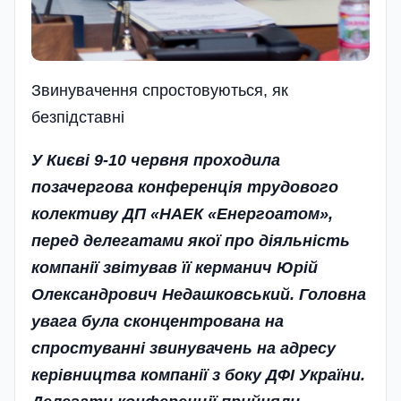
Звинувачення спростовуються, як
безпiдставнi
У Києві 9-10 червня проходила
позачергова конференція трудового
колективу ДП «НАЕК «Енерго­атом»,
перед делегатами якої про діяльність
компанії звітував її керманич Юрій
Олександрович Недашковський. Головна
увага була сконцентрована на
спростуванні звинувачень на адресу
керівництва компанії з боку ДФІ України.