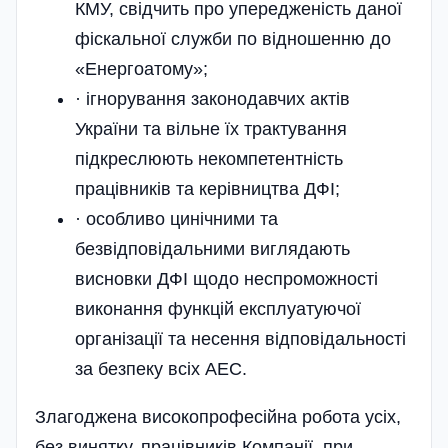
КМУ, свідчить про упередженість даної
фіскальної служби по відношенню до
«Енергоатому»;
· ігнорування законодавчих актів
України та вільне їх трактування
підкреслюють некомпетентність
працівників та керівництва ДФІ;
· особливо цинічними та
безвідповідальними виглядають
висновки ДФІ щодо неспроможності
виконання функцій експлуатуючої
організації та несення відповідальності
за безпеку всіх АЕС.
Злагоджена високопрофесійна робота усіх,
без винятку, працівників Компанії, при