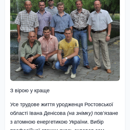
З вiрою у краще
Усе трудове життя уро­дженця Ростовської
області Івана Денісова
(на знімку)
пов’язане
з атомною енергетикою України. Вибір