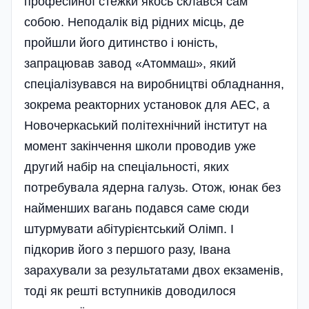
професійної стежки якось склався сам
собою. Неподалік від рідних місць, де
пройшли його дитинство і юність,
запрацював завод «Атоммаш», який
спеціалізувався на виробництві обладнання,
зокрема реакторних установок для АЕС, а
Новочеркаський політехнічний інститут на
момент закінчення школи проводив уже
другий набір на спеціальності, яких
потребувала ядерна галузь. Отож, юнак без
найменших вагань подався саме сюди
штурмувати абітурієнтський Олімп. І
підкорив його з першого разу, Івана
зарахували за результатами двох екзаменів,
тоді як решті вступників доводилося