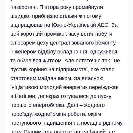
Казахстані. Півтора року промайнули
швидко, приблизно стільки ж потому
відпрацював на Южно-Українській АЕС. За
цей короткий проміжок часу встиг побути
слюсарем цеху централізованого ремонту,
інженером відділу обладнання, одружився
та обзавівся житлом. Але остаточно так і не
пустив коріння на підприємстві, яке стало
стартовим майданчиком. За власною
ініціативою молодий енергетик переїжджає
в Нетішин, де якраз готувалися до пуску
першого енергоблока. Далі – жодного
переїзду, жодної зміни роботи, окрім
поступового підвищення на посаді в рідному
цеху. Рідним для нього став турбінний, де