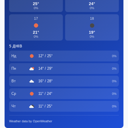
25°
24°
0%
0%
17
18
21°
19°
0%
0%
5 ДНІВ
Нд
12° / 25°
0%
Пн
14° / 29°
0%
Вт
16° / 28°
0%
Ср
11° / 24°
0%
Чт
11° / 25°
0%
Weather data by OpenWeather