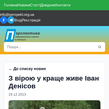
Головна
Новини
Статті
Довідник
Контакти
info@perspekt.org.ua
Вхід
Реєстрація
← До списку новин
З вiрою у краще живе Іван
Денісов
19.12.2013