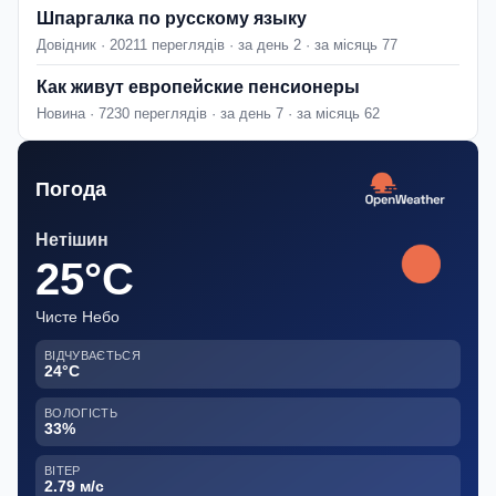
Шпаргалка по русскому языку
Довідник · 20211 переглядів · за день 2 · за місяць 77
Как живут европейские пенсионеры
Новина · 7230 переглядів · за день 7 · за місяць 62
Погода
Нетішин
25°C
Чисте Небо
ВІДЧУВАЄТЬСЯ
24°C
ВОЛОГІСТЬ
33%
ВІТЕР
2.79 м/с