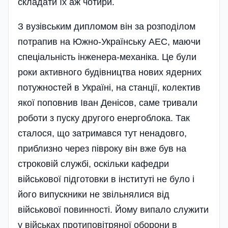
складати їх аж чотири.
З вузівським дипломом він за розподілом
потрапив на Южно-Українську АЕС, маючи
спеці­альність інженера-механіка. Це були
роки активного будівництва нових ядерних
потужностей в Україні, на станції, колектив
якої поповнив Іван Денісов, саме тривали
роботи з пуску другого енергоблока. Так
сталося, що затримався тут ненадовго,
приблизно через півроку він вже був на
строковій службі, оскільки кафедри
військової підготовки в інституті не було і
його випускники не звільнялися від
військової повинності. Йому випало служити
у військах протиповітряної оборони в