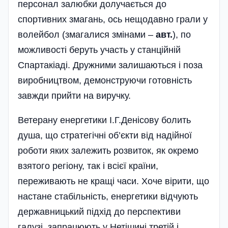
персонал залюбки долучається до
спортивних змагань, ось нещодавно грали у
волейбол (змагалися змінами –
авт.
), по
можливості беруть участь у станційній
Спартакі­аді. Дружними залишаються і поза
виробництвом, демонструючи готовність
завжди прийти на виручку.
Ветерану енергетики І.Г.Денісову болить
душа, що стратегічні об’єкти від надійної
роботи яких залежить розвиток, як окремо
взятого регіону, так і всієї країни,
переживають не кращі часи. Хоче вірити, що
настане стабільність, енергетики відчують
державницький підхід до перспективи
галузі, запрацюють у Нетішині третій і