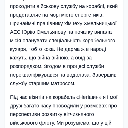
проходити військову службу на кораблі, який
представляє на морі місто енергетиків.
Принаймні працівнику хімцеху Хмельни­цької
АЕС Юрію Ємельянову на по­чатку випала
місія опанувати спеці­альність корабельного
кухаря, тобто кока. Не дарма ж в народі
кажуть, що війна війною, а обід за
розпорядком. Згодом в процесі служби
перекваліфікувався на водолаза. Завершив
службу старшим матросом.
Під час візитів на корабель «Нетішин» я і мої
друзі багато часу проводили у розмовах про
перспективи розвитку вітчизняного
військового флоту. Ми розуміємо, що у цій