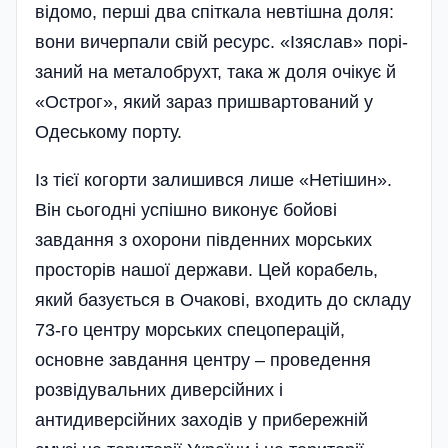
відомо, перші два спіткала невтішна доля:
вони вичерпали свій ресурс. «Ізяслав» порі­
заний на металобрухт, така ж доля очікує й
«Острог», який зараз пришвартований у
Одеському порту­.
Із тієї когорти залишився лише «Нетішин».
Він сьогодні успішно виконує бойові
завдання з охорони південних морських
просторів нашої держави. Цей корабель,
який базується в Очакові, входить до складу
73-го центру морських спецоперацій,
основне завдання центру – проведення
розвідувальних диверсійних і
антидиверсійних заходів у прибережній