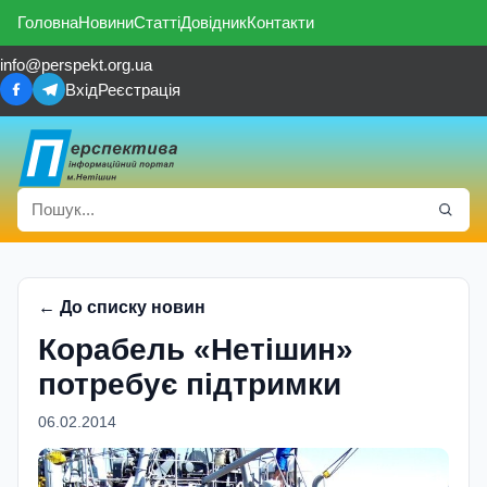
Головна
Новини
Статті
Довідник
Контакти
info@perspekt.org.ua
Вхід
Реєстрація
← До списку новин
Корабель «Нетішин»
потребує підтримки
06.02.2014