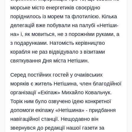
морське місто енергетиків своєрідно
поріднилось із морем та флотилією. Кілька
делегацій вже побували на палубі «Нетіши­
на» і, як мовиться, не з порожніми руками, а
з подарунками. Натомість керівництво
корабля не раз відвідувало з візитами
святкування Дня міста Нетішин.
Серед постійних гостей у очаківських
моряків є житель Нетішина, член благодійної
організації «Екі­паж» Михайло Ковальчук.
Торік ним було озвучено ідею конкретної
допомоги екіпажу «Нетішина» - при­дбання
навігаційної станції. Нещодавно він
звернувся до редакції нашої газети за