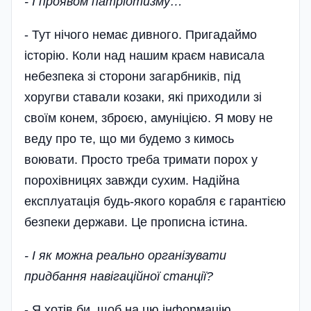
- І проявом патріотизму…
- Тут нічого немає дивного. Пригадаймо
історію. Коли над нашим краєм нависала
небезпека зі сторони загарбників, під
хоругви ставали козаки, які приходили зі
своїм конем, зброєю, амуніцією. Я мову не
веду про те, що ми будемо з кимось
воювати. Просто треба тримати порох у
порохівницях завжди сухим. Надійна
експлуатація будь-якого корабля є гарантією
безпеки держави. Це прописна істина.
- І як можна реально організу­вати
придбання навігаційної станції?
- Я хотів би, щоб на цю інформацію