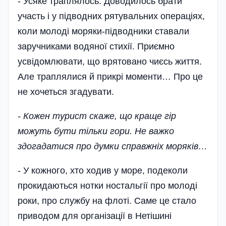
- Усяке траплялось. Доводилось брати
участь і у підводних рятувальних операціях,
коли молоді моряки-підводни­ки ставали
заручниками водяної стихії. Приємно
усвідомлювати, що врятовано чиєсь життя.
Але траплялися й прикрі моменти… Про це
не хочеться згадувати.
- Кожен турист скаже, що краще гір
можуть бути тільки гори. Не важко
здогадатися про думки справжніх моряків…
- У кожного, хто ходив у море, подеколи
прокидаються нотки ностальгії про молоді
роки, про службу на флоті. Саме це стало
приводом для організації в Нетішині