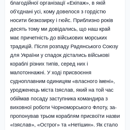
благодійної організації «Екіпаж», в якій
об’єднані усі, кому довелося з гор­дістю
носити безкозирку і гюйс. Приблизно років
десять тому ми довідались, що наш край
має причетність до військових морських
традицій. Після розпаду Радянського Союзу
для України у спадок дістались військові
кораблі різних типів, серед них і
малотоннажні. У ході присвоєння
судноплавним одиницям «власного імені»,
уродженець міста Ізяслав, який на той час
обі­ймав посаду заступника командира з
виховної роботи Чорноморського Флоту, за­
пропонував трьом кораблям присвоїти назви
«Ізяслав», «Острог» та «Нетішин». Як стало