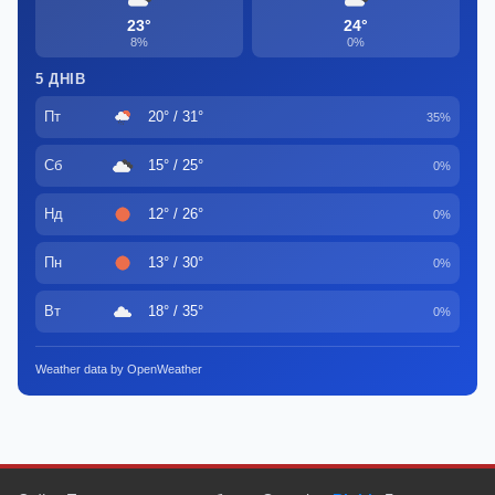
23°
24°
8%
0%
5 ДНІВ
Пт
20° / 31°
35%
Сб
15° / 25°
0%
Нд
12° / 26°
0%
Пн
13° / 30°
0%
Вт
18° / 35°
0%
Weather data by OpenWeather