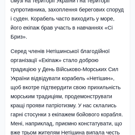
смузі на території України і на території
супротивника, захоплення берегових споруд
і суден. Корабель часто виходить у море,
його екіпаж брав участь в навчаннях «Сі
Бриз».
Серед членів Нетішинської благодійної
організації «Екіпаж» стало доброю
традицією у День Військово-Мор­ських Сил
України відвіду­вати корабель «Нетішин»,
щоб вкотре підтвердити свою прихильність
морським традиціям, продемонструвати
кращі прояви патріотизму. У нас склались
гарні стосунки з екіпажем бойо­вого корабля.
Мені, наприклад, приємно констатувати, що
вже трьом жителям Нетішина випала честь