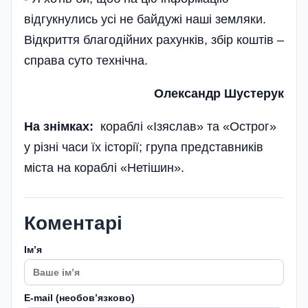
відгукнулись усі не байдужі наші земляки.
Відкриття благодійних рахункі­в, збір коштів –
справа суто технічна.
Олександр Шустерук
На знімках:
кораблі «Ізяслав» та «Острог»
у різні часи їх історії; група представників
міста на кораблі «Нетішин».
Коментарі
Імʼя
E-mail (необовʼязково)