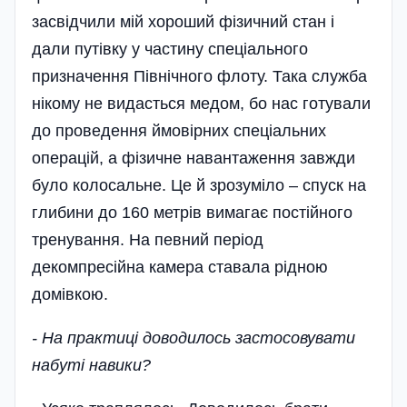
засвідчили мій хороший фізичний стан і
дали путівку у частину спеці­ального
призначення Північного флоту. Така служба
нікому не видасться медом, бо нас готували
до проведення ймовірних спеціальних
операцій, а фізичне навантаження завжди
було колосальне. Це й зрозу­міло – спуск на
глибини до 160 метрів вимагає постійного
тренування. На певний період
декомпресійна камера ставала рідною
домівкою.
- На практиці доводилось застосовувати
набуті навики?