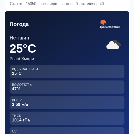
Стаття · 15350 переглядів · за день 0 · за місяць 40
Погода
Нетішин
25°C
Рвані Хмари
ВІДЧУВАЄТЬСЯ
25°C
ВОЛОГІСТЬ
47%
ВІТЕР
3.59 м/с
ТИСК
1014 гПа
UV