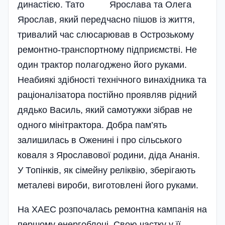
династією. Тато Яро­слав­а та Олега
Ярослав­, який передча­сно пішов із життя,
тривалий час слюсарював в Острозькому
ремонт­но-транспортному під­приємстві. Не
один трактор полагоджено його руками.
Неабиякі здібності технічного винахідника та
раціоналізатора постійно проявляв рідний
дядько Василь, який самотужки зібрав не
одного мінітрактора. Добра пам’ять
залишилась в Оженині і про сіль­ського
коваля з Яро­славової родини, діда Ананія.
У Топін­ків, як сімейну реліквію, збері­гають
металеві вироби, виготовлені його руками.
На ХАЕС розпочалась ремонтна кампанія на
першому енерго­блоці. Свою частку у її