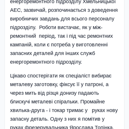
енергоремонтного підрозділу Хмельницької
АЕС, зазвичай, розпочинається з доведення
виробничих завдань для всього персоналу
підрозділу. Роботи вистачає, як у між­
ремонтний період, так і під час ремонтних
кампаній, коли є потреба у виготовленні
запасних деталей для інших служб
енергоремонтного підрозділу.
Цікаво спостерігати як спеці­аліст вибирає
металеву заготовку, фіксує її у патроні, а
через мить від різця донизу падають
блискучі метале­ві спіральки. Промайне
хвилька-друга - і токар тримає у руках нову
запасну деталь. Одну з них я помітив у
руках фрезеру­вальника Ярослава Топінка,