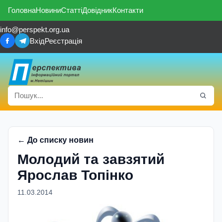
Головна
Новини
Статті
Довідник
Контакти
info@perspekt.org.ua
Вхід
Реєстрація
← До списку новин
Молодий та завзятий
Ярослав Топінко
11.03.2014