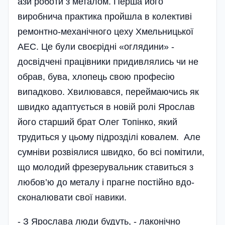
ази роботи з металом. Перша його
виробнича практика пройшла в колективі
ремонтно-механічного цеху Хмельницької
АЕС. Це були своєрідні «оглядини» -
досвідчені працівники придивлялись чи не
обрав, бува, хлопець свою професію
випадково. Хвилювався, переймаючись як
швидко адаптується в новій ролі Ярослав
його старший брат Олег Топінко, який
трудиться у цьому підрозділі ковалем. Але
сум­ні­ви розвіялися швидко, бо всі помітили,
що молодий фре­зерувальник ставиться з
любов’ю до металу­ і прагне постійн­о вдо­
скона­лювати свої навики.
- З Ярослава лю­ди будуть, - лаконічно