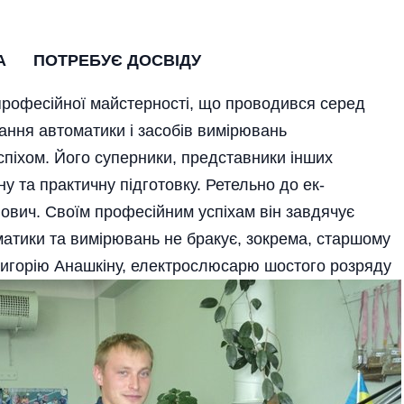
А ПОТРЕБУЄ ДОСВІДУ
і професійної майстерності, що проводився серед
ання автоматики і засобів вимірювань
успіхом. Його суперники, представники інших
ну та практичну підготовку. Ретельно до ек­­
вич. Сво­їм про­фе­­сійним успі­хам він за­вдячує
матики та вимірювань не бракує, зокрема, старшому
ригорію
Анашкіну, еле­ктрослюсарю шостого розряду