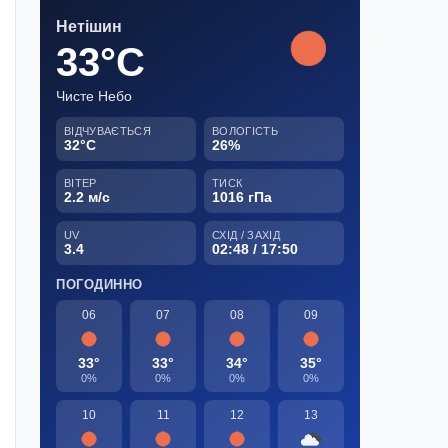
Нетішин
33°C
Чисте Небо
ВІДЧУВАЄТЬСЯ
ВОЛОГІСТЬ
32°C
26%
ВІТЕР
ТИСК
2.2 м/с
1016 гПа
UV
СХІД / ЗАХІД
3.4
02:48 / 17:50
ПОГОДИННО
06
07
08
09
33°
33°
34°
35°
0%
0%
0%
0%
10
11
12
13