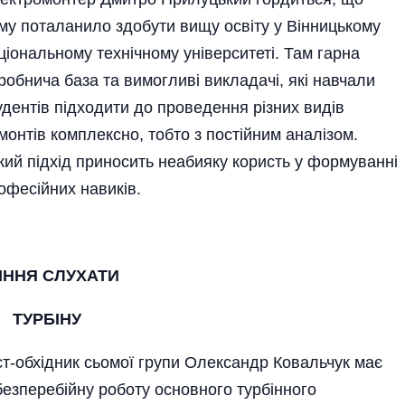
му поталанило здобути вищу освіту у Вінницькому
ціональному технічному університеті. Там гарна
робнича база та вимогливі викладачі, які навчали
удентів підходити до проведення різних видів
монтів комплексно, тобто з постійним аналізом.
кий підхід приносить неабияку користь у формуванні
офесійних навиків.
ІННЯ СЛУХАТИ
ТУРБІНУ
ст-обхід­ник сьомої групи Олександр Ковальчук має
безперебійну роботу основного турбінного