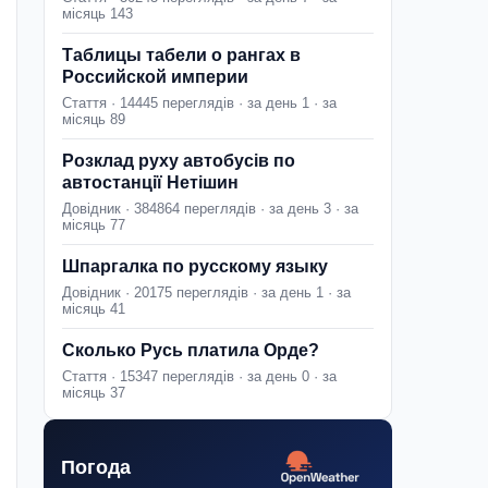
місяць 143
Таблицы табели о рангах в
Российской империи
Стаття · 14445 переглядів · за день 1 · за
місяць 89
Розклад руху автобусів по
автостанції Нетішин
Довідник · 384864 переглядів · за день 3 · за
місяць 77
Шпаргалка по русскому языку
Довідник · 20175 переглядів · за день 1 · за
місяць 41
Сколько Русь платила Орде?
Стаття · 15347 переглядів · за день 0 · за
місяць 37
Погода