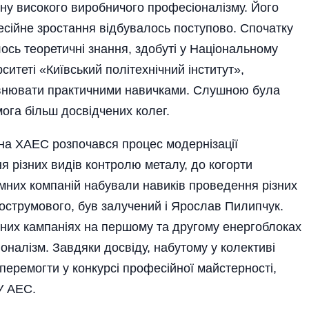
ну високого виробничого професіоналізму. Його
сійне зростання відбувалось поступово. Спочатку
ось теоретичні знання, здобуті у Націона­льному
рситеті «Київський політехнічний інститут»,
нювати практичними навичками. Слушною була
ога більш досвідчених колег.
на ХАЕС розпочався процес модернізації
 різ­них видів контролю металу, до когорти
земних компаній набували навиків проведення різних
рострумового, був залучений і Ярослав Пилипчук.
нтних кампаніях на першому та другому енергоблоках
оналізм. Завдяки досвіду, набутому у колективі
перемогти у конкурсі професійної майстерності,
У АЕС.