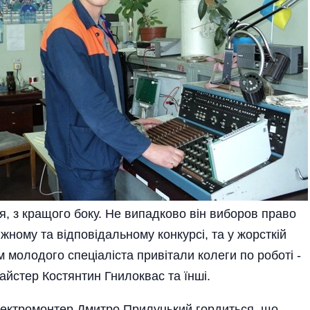
я, з кращого боку. Не випадково він виборов право
жному та відповідальному конкурсі, та у жорсткій
ом молодого спеціаліста привітали колеги по роботі -
йстер Костянтин Гнилоквас та їнші.
ектромонтер Дмитро Прилуцький гордиться, що