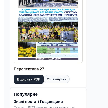
Перспектива 27
Усі випуски
Відкрити PDF
Популярне
Знані постаті Гощанщини
Стаття · 30243 переглядів · за день 7 · за