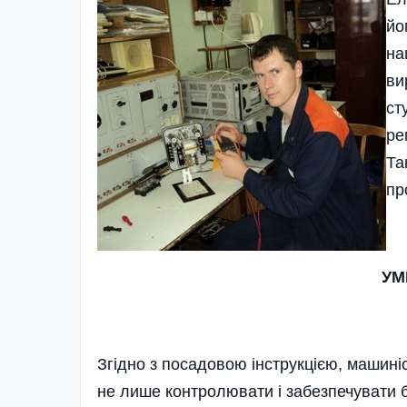
йо
на
ви
ст
ре
Та
пр
УМ
Згідно з посадовою ін­струкцією, машині
не лише контролювати і забезпечувати 