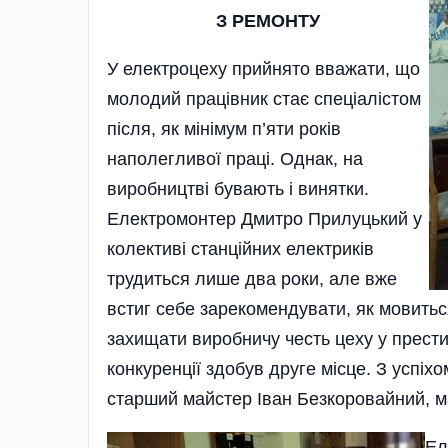
З РЕМОНТУ
У електроцеху прийнято вважати, що
мо­лодий пра­цівник стає спеціаліс­том
після, як мінімум п’яти років
наполегливої праці. Однак, на
виробництві бува­ют­ь і винятки.
Електромонтер Дмитро Прилуцький у
коле­ктиві станційних еле­ктриків
трудиться лише два роки, але вже
встиг себе зарекомендувати, як мовитьс
захищати виробничу честь цеху у прести
конкуренції здобув друге місце. З успіх
старший майстер Іван Безкоровайний, ма
Ел