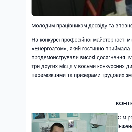
Молодим працiвникам досвiду та впевне
На конкурсі професійної майстерності 
«Енергоатом», який гостинно приймала 
продемонстрували високі досягнення. М
три других місця у восьми конкурсних д
переможцями та призерами трудових зм
КОНТ
Сім р
інжен