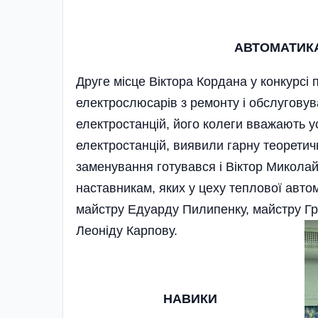
АВТОМАТИК
Друге місце Вік­тора Кордана у конкурс
електрослюсарів з ремонту і обслуговув
електростанцій, його колеги вважа­ють 
електростан­цій, вияви­ли гарну теоретич
заменуван­ня готувався і Вік­тор Ми­колайо
наставникам, яких у цеху теплової авто
майстру Едуарду Пилипенку, майстру Г
Леоніду Карпову.
НАВИКИ