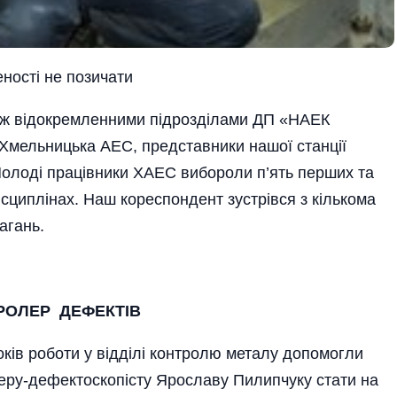
ностi не позичати
між відокремленними підрозділами ДП «НАЕК
Хмельницька АЕС, представники нашої станції
олоді працівники ХАЕС вибороли п’ять перших та
исциплінах. Наш кореспондент зустрівся з кількома
агань.
РОЛЕР ДЕФЕКТІВ
оків роботи у відділі контролю металу допомогли
еру-дефектоскопісту Ярославу Пилипчуку стати на