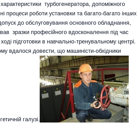
ні характеристики турбогенератора, допоміжного
ні процеси роботи установки та багато-багато інших
 допуск до обслуговування основного обладнання,
вав зразки професійного вдосконалення під час
у ході підготовки в навчально-тренувальному центрі.
йому вдалося довести, що машиністи-обхідники
етичній галузі.