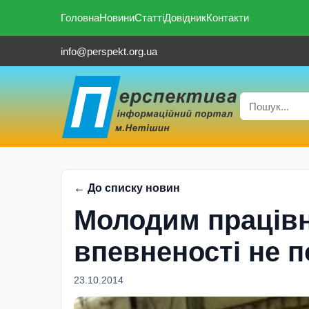
Головна
Новини
Статті
Довідник
Контакти
info@perspekt.org.ua
← До списку новин
Молодим працiвн
впевненостi не 
23.10.2014