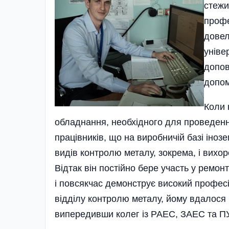
стежи
профе
довел
уніве
допов
допом
Коли 
обладнання, необхідного для проведення
працівників, що на виробничій базі іно
видів контролю металу, зокрема, і вихо
Відтак він постійно бере участь у ремо
і повсякчас демонструє високий професі
відділу контролю металу, йому вдалося 
випередивши колег із РАЕС, ЗАЕС та П