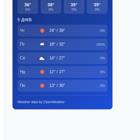
36°
38°
39°
39°
0%
0%
0%
0%
5 ДНІВ
Чт
24° / 39°
0%
Пт
18° / 32°
100%
Сб
14° / 27°
0%
Нд
12° / 27°
0%
Пн
13° / 30°
0%
Weather data by OpenWeather