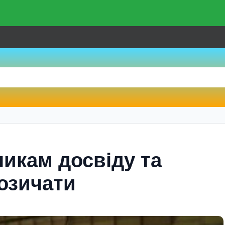
икам досвiду та
позичати