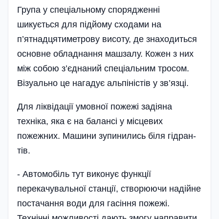
Група у спеціальному спорядженні
шикується для під­йому сходами на
п’ятнадцятиметрову висоту, де знаходиться
основне обладнання машзалу. Кожен з них
між собою з’єднаний спеціальним тросом.
Візуально це нагадує аль­пі­ністів у зв’язці.
Для лік­ві­да­ції умовної пожежі задіяна
техніка, яка є на ба­лансі у місцевих
пожежних. Машини зупинились біля гід­ран­
тів.
- Автомобіль тут виконує функ­ції
перекачува­льної стан­ції, створюючи на­ді­й­не
постачання води для гасін­ня пожежі.
Технічні можливості дають змогу направити