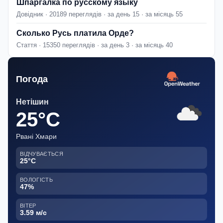
Шпаргалка по русскому языку
Довідник · 20189 переглядів · за день 15 · за місяць 55
Сколько Русь платила Орде?
Стаття · 15350 переглядів · за день 3 · за місяць 40
Погода
Нетішин
25°C
Рвані Хмари
ВІДЧУВАЄТЬСЯ
25°C
ВОЛОГІСТЬ
47%
ВІТЕР
3.59 м/с