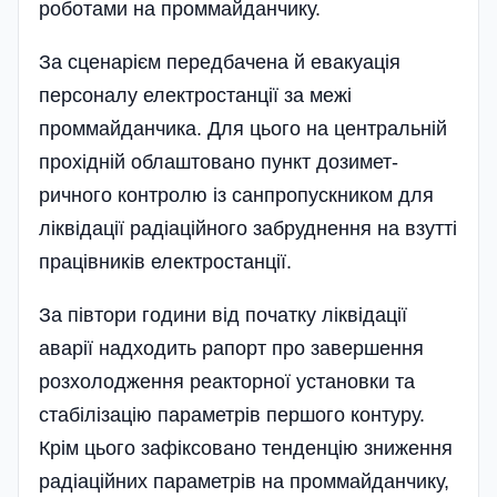
роботами на проммайданчику.
За сценарієм пе­редба­чена й евакуація
персоналу еле­к­тро­­станції за межі
проммайданчика. Для цього на цент­ральній
прохідній обла­што­вано пункт дози­мет­
ричного­ контролю із санпропускником для
лікві­дації ра­діаційного забруднення на взутті
працівників електро­станції.
За півтори години від початку ліквідації
аварії надходить рапорт про завершення
розхолодження реакторної установки та
стабілізацію параметрів першого контуру.
Крім цього зафіксовано тенденцію зниження
радіаційних параметрів на проммайданчику,