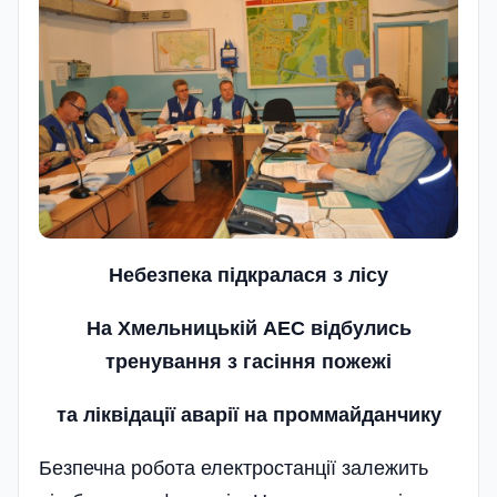
Небезпека п
i
дкралася з л
i
су
На Хмельницькій АЕС відбулись
тренування з гасіння пожежі
та ліквідації аварії на проммайданчику
Безпечна робота електростанції залежить