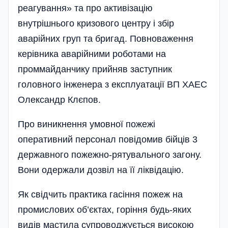
реагування» та про активізацію
внутрішнього кризового центру і збір
аварійних груп та бригад. Повноваження
керівника аварійними робота­ми на
проммайданчику прийняв заступник
головного інженера з експлуатації ВП ХАЕС
Олександр Клєпов.
Про виникнення умов­ної пожежі
оперативний персонал повідомив бійців 3
державного пожежно-рятувального загону.
Вони одержали дозвіл на її ліквідацію.
Як свідчить практика гасін­ня пожеж на
промислових об’єк­тах, горіння будь-яких
видів мастила супроводжується високою