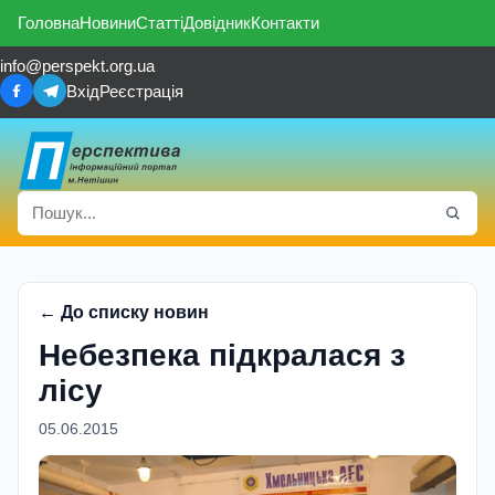
Головна
Новини
Статті
Довідник
Контакти
info@perspekt.org.ua
Вхід
Реєстрація
← До списку новин
Небезпека пiдкралася з
лiсу
05.06.2015