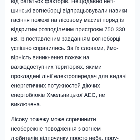
від багатьох факторів. Нещодавно неті­
шинські вогнеборці відпра­цьо­вували навики
гасіння пожежі на лісовому масиві поряд із
відкритим розподі­льчим пристроєм 750-330
кВ. Із поставленим завданням вогнеборці
успішно справились. За їх словами, ймо­
вірність виникнення пожеж на
важкодоступних територіях, якими
прокладені лінії електропередач для видачі
енергетичних потужностей діючих
енергоблоків Хмельницької АЕС, не
виключена.
Лісову пожежу може спричинити
необережне по­во­дження з вогнем
любителів відпочинку просто не­ба­, по­ру­