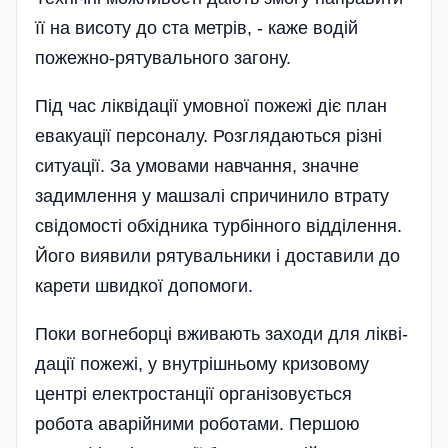
її на висоту до ста метрів, - каже водій
пожежно-рятувального загону.
Під час ліквідації умовної пожежі діє план
евакуації персоналу. Роз­глядаються різні
ситуації. За умовами нав­чання, значне
задимлення у машзалі спричинило втрату
свідомості обхідника турбінного від­ді­лен­ня.
Його виявил­и рятувальники і доставили до
карети швидкої допомоги.
Поки вогнеборці вживають заходи для лікві­
дації пожежі, у внутрішньому кризовому
центрі електростанції організовується
робота ава­рій­ними роботами. Першою