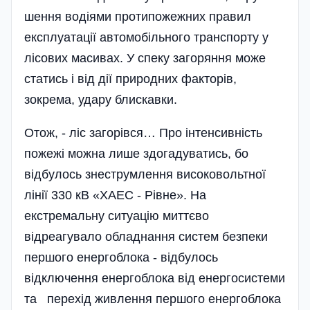
шення водіями протипо­жеж­них правил
експлуатації автомобільного тран­спорту у
лісових масивах. У спеку за­го­ряння може
статись і від дії природних фа­ктор­ів,
зокрема, удару блискавки.
Отож, - ліс загорі­вся… Про ін­тенс­ив­ність
пожежі можна ли­ше здогадуватись, бо
відбулось знеструмлення високо­во­льтної
лінії 330 кВ «ХАЕС - Рівне». На
екстремальну ситуацію миттєво
відреагувало обладнання систем безпеки
першого енерго­блока - відбулось
відключення­ енерго­блока від енергосистеми
та перехід живлення першого енергоблока