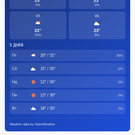
23°
23°
0%
0%
05
06
22°
23°
35%
8%
5 ДНІВ
Пт
20° / 31°
35%
Сб
15° / 25°
0%
Нд
12° / 26°
0%
Пн
13° / 30°
0%
Вт
18° / 35°
0%
Weather data by OpenWeather