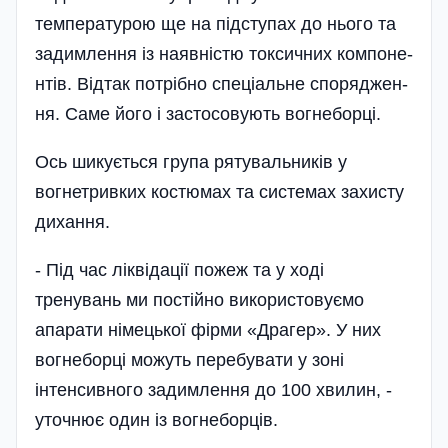
температурою ще на підступах до нього та
зади­м­лення із наявністю ток­сичних компо­не­
н­­тів. Відтак потрібно спеці­альне споря­джен­
ня. Саме його і застосовують вогнеборці.
Ось шикується гру­па рятувальників у
вогнетривких костюмах та системах захисту
дихання.
- Під час лік­відації пожеж та у ході
тренувань ми пості­йно використовуємо
апарати німецької фірми «Драгер». У них
вогнеборці можуть перебувати у зоні
інтенсивного задимлення до 100 хвилин, -
уточнює один із вогнеборців.