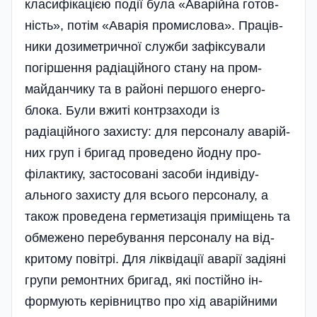
класифікацією події була «Аварійна готов­
ність», потім «Аварія промислова». Праці­в­
ники дозиметричної служби зафіксували
погіршення радіаційного стану на пром­
майданчику­ та в районі першого енерго­
блока. Були вжиті контрзаходи із
радіаційного захисту: для персоналу аварій­
них груп і бригад проведено йодну про­­
філак­тику, за­стосо­вані засоби ін­дивіду­
ального захисту для всього персоналу, а
також проведена герметиза­ція при­міщень та
обмежено перебування персоналу на від­­
критому по­вітрі. Для лік­віда­ції ава­рії задіяні
групи ремонтних бри­гад, які пос­тійно ін­
формують керівни­цтво про хід аварій­ними