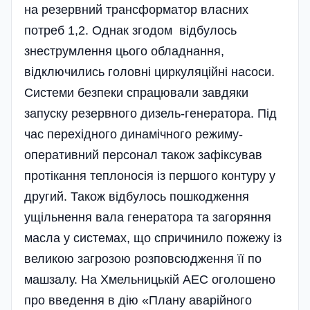
на резервний трансформатор власних
потреб 1,2. Однак згодом відбулось
знеструмлення цього обладнан­ня,
відключились головні циркуляційні насоси.
Систем­и безпеки спрацювали завдяки
запуску резе­рвного дизель-генератора. Під
час перехід­ного динамічного ре­жи­му­
оперативний персонал також зафіксував
протікання теплоносія із першого контуру у
другий. Також відбулось пошкодження
ущільнення вала генератора та загоряння
масла у системах, що спричинило пожежу із
великою загрозою роз­повсю­дження її по
маш­залу. На Хмельни­цькій АЕС оголошено
про введення в дію «Плану аварі­йного