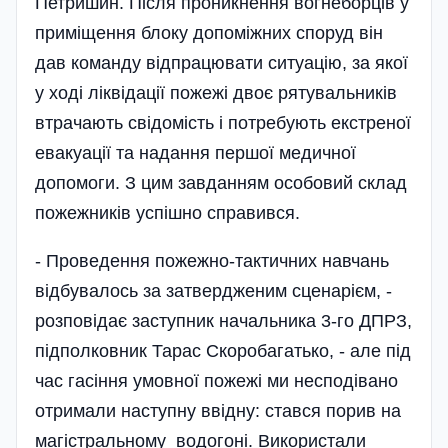
Петришин. Після проникнення вогнеборців у
приміщення блоку допоміжних споруд він
дав команду відпрацювати ситуацію, за якої
у ході ліквідації пожежі двоє рятувальників
втрачають свідомість і потребують екстреної
евакуації та надання першої медичної
допомоги. З цим завданням особовий склад
пожежників успішно справився.
- Проведення пожежно-тактичних навчань
відбувалось за затвердженим сценарієм, -
розповідає заступник начальника 3-го ДПРЗ,
підполковник Тарас Скоробагатько, - але під
час гасіння умовної пожежі ми несподівано
отримали наступну ввідну: стався порив на
магістральному водогоні. Використали