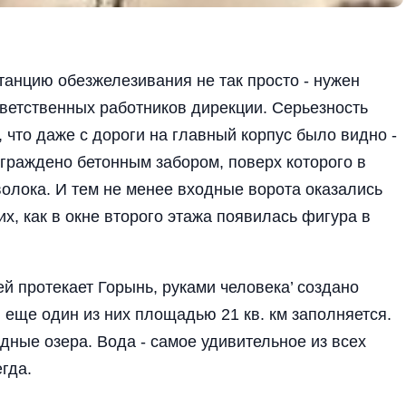
танцию обезжелезивания не так просто - нужен
ветственных ра­ботников дирекции. Серь­езность
что даже с дороги на главный корпус было вид­но -
гра­ждено бетонным забором, поверх которого в
оволока. И тем не менее входные ворота оказались
х, как в окне второго этажа появилась фигура в
й проте­кает Горынь, руками че­ловека’ создано
 еще один из них площадью 21 кв. км за­полняется.
одные озера. Вода - самое удивительное из всех
егда.