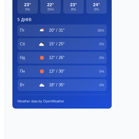
23°
22°
23°
24°
0%
35%
8%
0%
5 ДНІВ
Пт
20° / 31°
35%
Сб
15° / 25°
0%
Нд
12° / 26°
0%
Пн
13° / 30°
0%
Вт
18° / 35°
0%
Weather data by OpenWeather