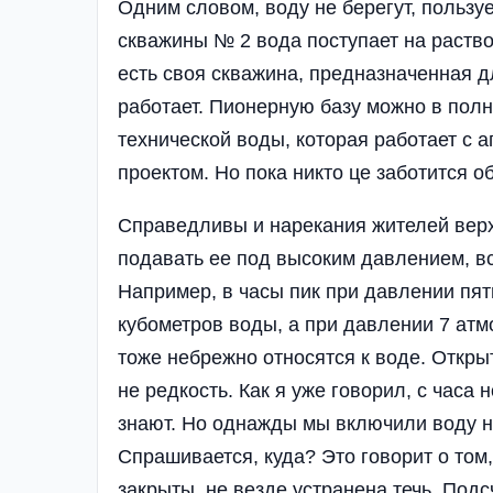
Одним сло­вом, воду не берегут, по­льзуе
скважины № 2 вода поступает на раство­
есть своя скважина, предназначенная дл
работает. Пионерную базу можно в полн
технической воды, которая работает с ап
проектом. Но пока никто це заботится 
Справедливы и нарека­ния жителей верх
пода­вать ее под высоким дав­лением, 
Например, в часы пик при давлении пять
кубо­метров воды, а при дав­лении 7 ат
тоже не­брежно относятся к воде. Откры
не редкость. Как я уже говорил, с ча­са
знают. Но однажды мы включили воду на
Спра­шивается, куда? Это го­ворит о то
закрыты, не везде устранена течь. Подс