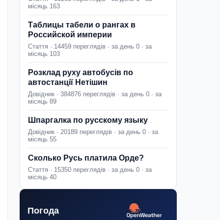
місяць 163
Таблицы табели о рангах в
Российской империи
Стаття · 14459 переглядів · за день 0 · за
місяць 103
Розклад руху автобусів по
автостанції Нетішин
Довідник · 384876 переглядів · за день 0 · за
місяць 89
Шпаргалка по русскому языку
Довідник · 20189 переглядів · за день 0 · за
місяць 55
Сколько Русь платила Орде?
Стаття · 15350 переглядів · за день 0 · за
місяць 40
Погода