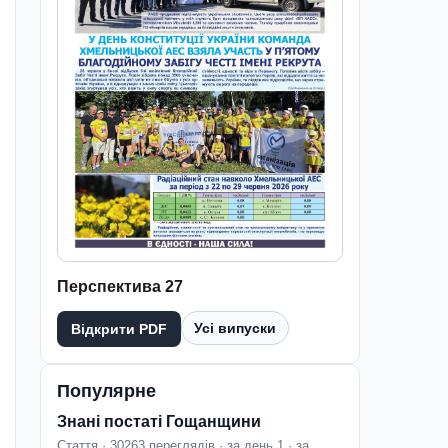
Перспектива 27
Усі випуски
Відкрити PDF
Популярне
Знані постаті Гощанщини
Стаття · 30263 переглядів · за день 1 · за