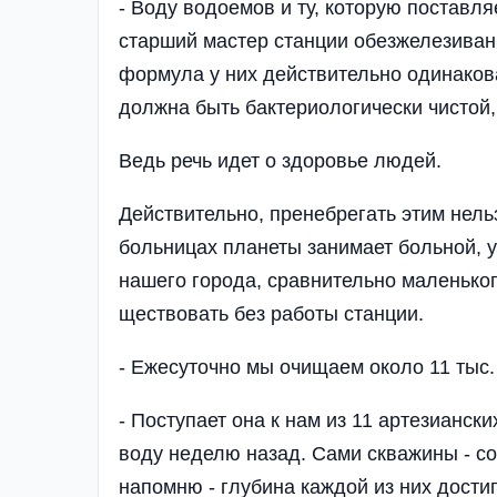
- Воду водоемов и ту, которую поставляе
старший мастер станции обезжелезивани
формула у них действительно одинакова
должна быть бакте­ри­о­­ло­­­гически чис
Ведь речь идет о здоро­вье людей.
Действительно, пренебрегать этим нельз
бо­льницах планеты занима­ет больной, 
нашего города, сравнительно ма­леньког
ществовать без работы станции.
- Ежесуточно мы очи­щаем около 11 тыс.
- Поступает она к нам из 11 артезиански
воду неделю назад. Сами сква­жины - с
напомню - глу­бина каждой из них до­ст