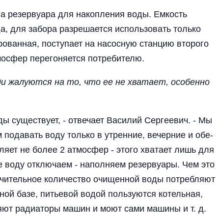
а ре­зервуара для накопления воды. Емкость
а, для забора разре­шается использовать то­лько
о­ванная, поступает на на­сосную станцию второго
мосфер перегоняется потребите­лю.
ди жа­луются на то, что ее не хватает, особенно
ды су­ществует, - отвечает Василий Сергеевич. - Мы
о­давать воду только в ут­ренние, вечерние и обе­
яет не более 2 атмосфер - это­го хватает лишь для
се воду от­ключаем - наполняем резервуары. Чем это
ачительное ко­личество очищенной воды потребляют
ной базе, питьевой во­дой пользуются котельная,
ют радиаторы машин и моют сами ма­шины и т. д.