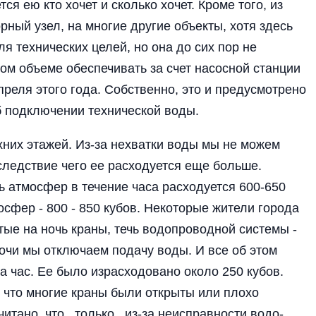
тся ею кто хочет и сколько хочет. Кроме то­го, из
рный узел, на многие другие объекты, хотя здесь
я тех­нических целей, но она до сих пор не
ом объеме обеспечи­вать за счет насосной станции
­реля этого года. Собст­венно, это и предусмот­рено
об подключении технической воды.
них эта­жей. Из-за нехватки во­ды мы не можем
вследствие чего ее расходуется еще больше.
 атмо­сфер в течение часа рас­ходуется 600-650
мосфер - 800 - 850 кубов. Некоторые жители города
тые на ночь краны, течь водопроводной сис­темы -
 ночи мы отключаем подачу воды. И все об этом
 час. Ее было израсходовано около 250 кубов.
м, что многие краны были открыты или плохо
чи­тано, что только из-за неисправности водо­