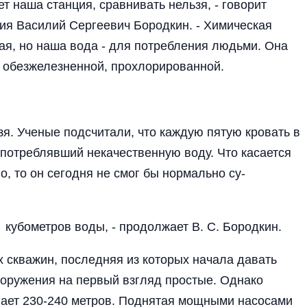
т наша станция, сравнивать не­льзя, - говорит
я Василий Сер­геевич Бородкин. - Хи­мическая
я, но наша вода - для по­требления людьми. Она
той, обезжелезненной, прохлорированной.
я. Уче­ные подсчитали, что каж­дую пятую кровать в
употреблявший некачественную во­ду. Что касается
о, то он сегодня не смог бы нормально су­
 ку­бометров воды, - про­должает В. С. Бородкин.
х сква­жин, последняя из кото­рых начала давать
ооружения на первый взгляд простые. Однако
игает 230-240 метров. Поднятая мощными насо­сами