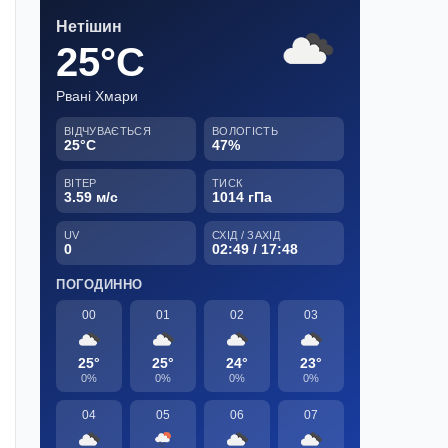
Нетішин
25°C
Рвані Хмари
ВІДЧУВАЄТЬСЯ
ВОЛОГІСТЬ
25°C
47%
ВІТЕР
ТИСК
3.59 м/с
1014 гПа
UV
СХІД / ЗАХІД
0
02:49 / 17:48
ПОГОДИННО
00
01
02
03
25°
25°
24°
23°
0%
0%
0%
0%
04
05
06
07