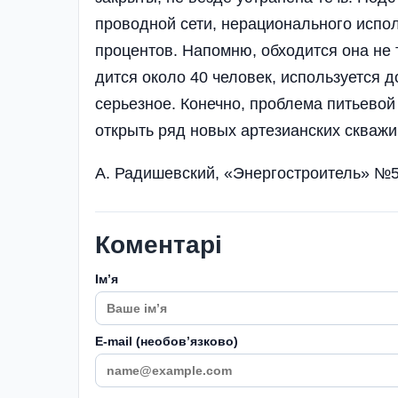
провод­ной сети, нерационально­го исп
процентов. Напомню, обходится она не 
дится около 40 человек, используется до
се­рьезное. Конечно, пробле­ма питьево
открыть ряд новых артезианских сква­жи
А. Радишевский, «Энергостроитель» №5
Коментарі
Імʼя
E-mail (необовʼязково)