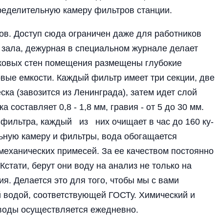
преде­лительную камеру фильт­ров станции.
ров. Доступ сюда ограничен даже для работников
г зала, де­журная в специальном журнале делает
ковых стен по­мещения размещены глу­бокие
овые емкости. Каждый фильтр имеет три секции, две
ска (завозит­ся из Ленинграда), затем идет слой
а составляет 0,8 - 1,8 мм, гравия - от 5 до 30 мм.
фи­льтра, каждый из них очищает в час до 160 ку­
ную каме­ру и фильтры, вода обо­гащается
 механических примесей. За ее качеством постоян­но
Кстати, берут они воду на анализ не только на
ния. Делается это для того, чтобы мы с вами
й водой, соответствующей ГОСТу. Химический и
 воды осуществляе­тся ежедневно.