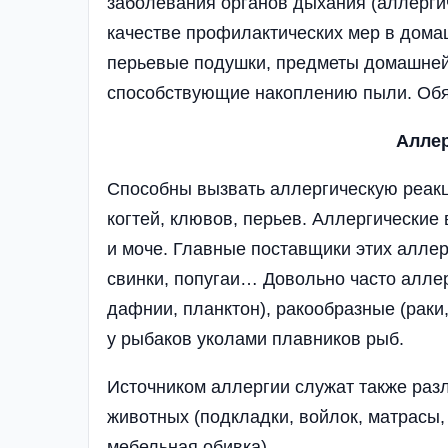
заболевани­я органов дыхания (аллергич
качестве профилактических мер в дома
перьевые подушки, предметы домашней
способствующие накоплению пыли. Обя
Аллер
Способны вызвать аллергическую реакц
когтей, клювов, перьев. Аллергические
и моче. Главные поставщики этих аллер
свинки, попугаи… Довольно часто алле
дафнии, планктон), ракообразные (раки
у рыбаков уколами плавников рыб.
Источником аллергии служат также раз
животных (подкладки, войлок, матрасы, 
мебельная обивка)­.