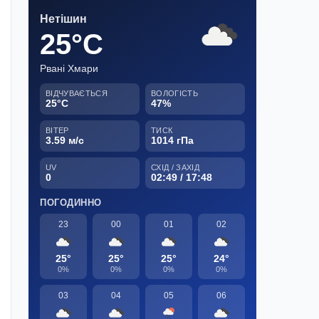
Нетішин
25°C
Рвані Хмари
ВІДЧУВАЄТЬСЯ
ВОЛОГІСТЬ
25°C
47%
ВІТЕР
ТИСК
3.59 м/с
1014 гПа
UV
СХІД / ЗАХІД
0
02:49 / 17:48
ПОГОДИННО
23
00
01
02
25°
25°
25°
24°
0%
0%
0%
0%
03
04
05
06