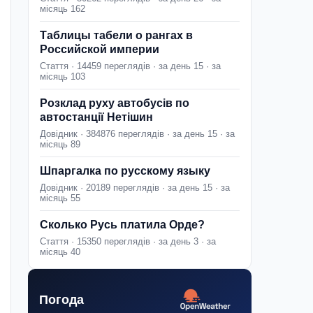
місяць 162
Таблицы табели о рангах в
Российской империи
Стаття · 14459 переглядів · за день 15 · за
місяць 103
Розклад руху автобусів по
автостанції Нетішин
Довідник · 384876 переглядів · за день 15 · за
місяць 89
Шпаргалка по русскому языку
Довідник · 20189 переглядів · за день 15 · за
місяць 55
Сколько Русь платила Орде?
Стаття · 15350 переглядів · за день 3 · за
місяць 40
Погода