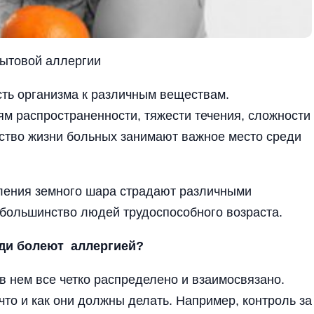
бытовой аллергии
сть организма к различным веществам.
ям распространенности, тяжести течения, сложности
ество жизни больных занимают важное место среди
ления земного шара страдают различными
большинст­во людей трудоспособного возраста­.
ди болеют аллергией?
в нем все четко распределено и взаимосвязано.
 что и как они должны делать. Например, контроль за