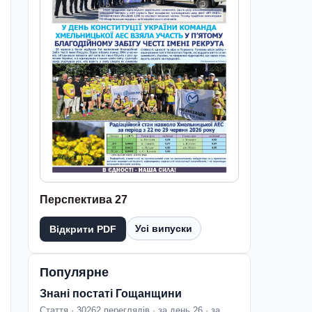
Перспектива 27
Усі випуски
Відкрити PDF
Популярне
Знані постаті Гощанщини
Стаття · 30262 переглядів · за день 26 · за