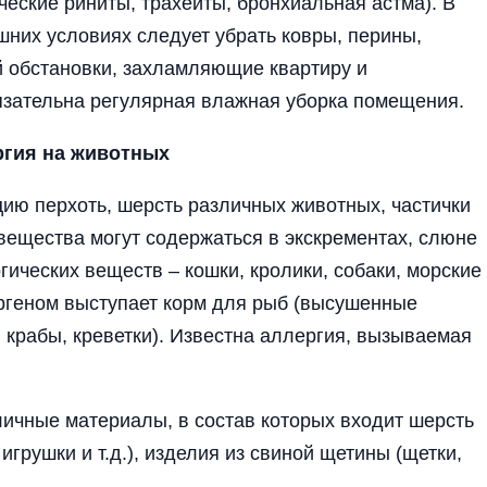
­еские риниты, трахеиты, бронхиальная астма). В
шних условиях следует убрать ковры, перины,
 обстановки, захламляющие квартиру и
зательна регулярная влажная уборка помещения.
гия на животных
ию перхоть, шерсть различных животных, частички
 вещества могут содержаться в экскрементах, слюне
гических веществ – кошки, кролики, собаки, морские
ргеном выступает корм для рыб (высушенные
, крабы, креветки). Известна аллергия, вызываемая
личные материалы, в состав которых входит шерсть
игрушки и т.д.), изделия из свиной щетины (щетки,