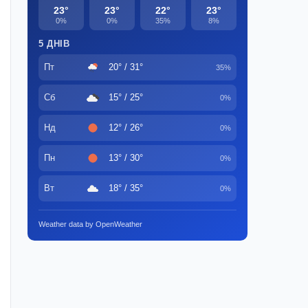
23°
23°
22°
23°
0%
0%
35%
8%
5 ДНІВ
Пт
20° / 31°
35%
Сб
15° / 25°
0%
Нд
12° / 26°
0%
Пн
13° / 30°
0%
Вт
18° / 35°
0%
Weather data by OpenWeather