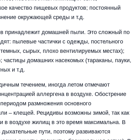
ое качество пищевых продуктов; постоянный
знение окружающей среды и т.д.
ов принадлежит домашней пыли. Это сложный по
дят: пылевые частички с одежды, посте­льного
в темных, сырых, плохо вентилируемых местах);
); частицы домашних насекомых (тараканы, пауки,
ых и т.д.
дичным течением, иногда летом отмечают
онцентрацией аллергена в воздухе. Обострение
с периодом размножения основного
и – клещей. Рецидивы возможны зимой, так как
 в воздухе жилищ в это время максимальна. В
з дыхательные пути, поэтому развиваются