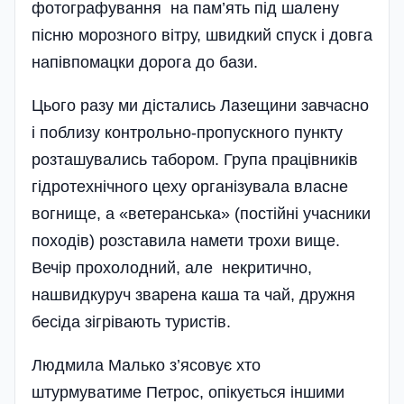
фотографування на пам’ять під шалену
пісню морозного вітру, швидкий спуск і довга
напівпомацки дорога до бази.
Цього разу ми дістались Лазещини завчасно
і поблизу контрольно-пропускного пункту
розташувались табором. Група працівників
гідротехнічного цеху організувала власне
вогнище, а «ветеранська» (постійні учасники
походів) розставила намети трохи вище.
Вечір прохолодний, але некритично,
нашвидкуруч зварена каша та чай, дружня
бесіда зігрівають туристів.
Людмила Малько з’ясовує хто
штурмуватиме Петрос, опікується іншими