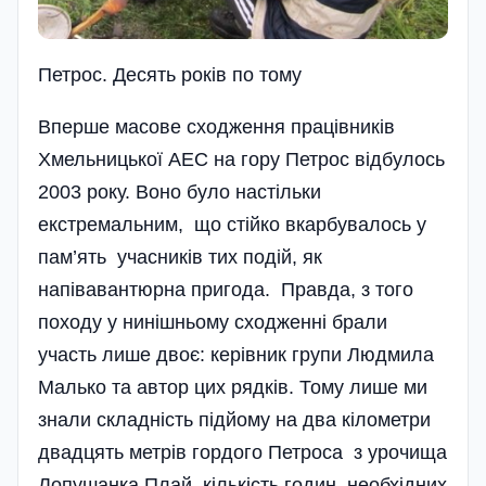
Петрос. Десять рокiв по тому
Вперше масове сходження працівників
Хмельницької АЕС на гору Петрос відбулось
2003 року. Воно було настільки
екстремальним, що стійко вкарбувалось у
пам’ять учасників тих подій, як
напівавантюрна пригода. Правда, з того
походу у нинішньому сходженні брали
участь лише двоє: керівник групи Людмила
Малько та автор цих рядків. Тому лише ми
знали складність підйому на два кілометри
двадцять метрів гордого Петроса з урочища
Лопушанка Плай, кількість годин, необхідних