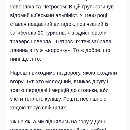
Говерлою та Петросом. В цій групі загинув
відомий київський аль­пініст. У 1960 році
стався нещасний випадок, пов’язаний із
загибеллю 20 туристів, які здійснювали
траверс Говерла - Петрос. Їх теж за­брала
лавина в ту ж «воронку». То ж добре, що
нині ще літо.
Нарешті виходимо на дорогу, якою сходили
вгору. Тут, хто молодший, вмикає другу і
третю передачі і мерщій до стоянки, аби
з’їсти теплого кулішу. Решта неспішною
ходою торує свій шлях.
Як не як, а ми піднялись на гору у День