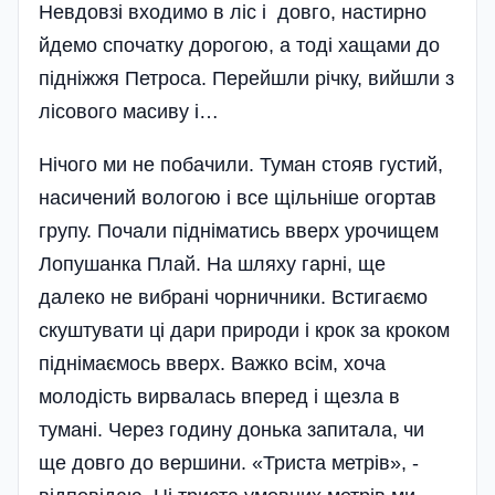
Невдовзі входимо в ліс і довго, настирно
йдемо спочатку дорогою, а тоді хащами до
підніжжя Петроса. Перейшли річку, вийшли з
лісового масиву і…
Нічого ми не побачили. Туман стояв густий,
насичений вологою і все щільніше огортав
групу. Почали підніматись вверх урочищем
Лопушанка Плай. На шляху гарні, ще
далеко не вибрані чорничники. Встигаємо
скуштувати ці дари природи і крок за кроком
піднімаємось вверх. Важко всім, хоча
молодість вирвалась вперед і щезла в
тумані. Через годину донька запитала, чи
ще довго до вершини. «Триста метрів», -