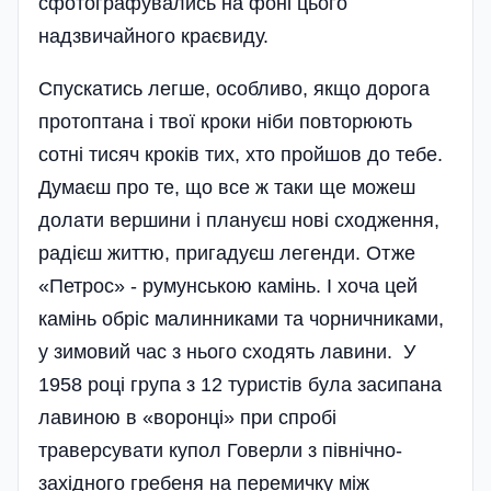
сфотографувались на фоні цього
надзвичайного краєвиду.
Спускатись легше, особливо, якщо дорога
протоптана і твої кроки ніби повторюють
сотні тисяч кроків тих, хто пройшов до тебе.
Думаєш про те, що все ж таки ще можеш
долати вершини і плануєш нові сходження,
радієш життю, пригадуєш легенди. Отже
«Петрос» - румунською камінь. І хоча цей
камінь обріс малинниками та чорничниками,
у зимовий час з нього сходять лавини. У
1958 році група з 12 туристів була засипана
лавиною в «воронці» при спробі
траверсувати купол Говерли з північно-
західного гребеня на перемичку між