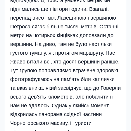
відповідаю. Ці триста умовних метрів ми
піднімались ще півтори години. Взагалі,
перепад висот між Лазещиною і вершиною
Петроса сягає більше тисячі метрів. Останні
метри на чотирьох кінцівках доповзали до
вершини. На диво, там не було настільки
густого туману, як протягом маршруту. Нас
жваво вітали всі, хто досяг вершини раніше.
Тут групою поправляємо втрачене здоров’я,
фотографуємось на пам’ять біля каплички
та вказівника, який засвідчує, що до Говерли
всього дев’ять кілометрів, але побачити її
нам не вдалось. Однак у якийсь момент
відкрилась панорама східної частини
Чорногорського масиву, і туристи