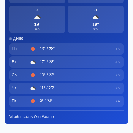
20
21
19°
19°
0%
0%
5 ДНІВ
Пн
13° / 28°
0%
Вт
17° / 28°
26%
Ср
10° / 23°
0%
Чт
11° / 25°
0%
Пт
9° / 24°
0%
Weather data by OpenWeather