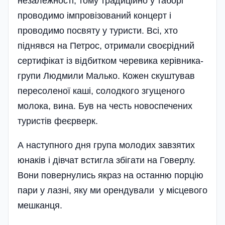
незалежності, тому традицій­но у таборі
проводимо імпровізова­ний концерт і
проводимо посвяту у туристи. Всі, хто
піднявся на Петрос, отримали своєрідний
сертифі­кат із відбитком черевика керівника­
групи Людмили Малько. Кожен скуштував
пересоленої каші, солодко­го згущеного
молока, вина. Був на честь новоспечених
туристів феєрверк.
А наступного дня група молодих завзятих
юнаків і дівчат встигла збігати на Говерлу.
Вони повернулись якраз на останню порцію
пари у лазні, яку ми орендували у місцевого
мешканця.