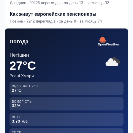
Довідник · 20226 переглядів · за день 13 · за місяць 92
Как живут европейские пенсионеры
Новина · 7242 переглядів · за день 8 · за місяць 74
Погода
Нетішин
27°C
Рвані Хмари
ВІДЧУВАЄТЬСЯ
27°C
ВОЛОГІСТЬ
32%
ВІТЕР
3.79 м/с
ТИСК