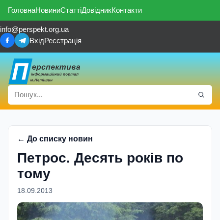
Головна
Новини
Статті
Довідник
Контакти
info@perspekt.org.ua
Вхід
Реєстрація
← До списку новин
Петрос. Десять рокiв по
тому
18.09.2013