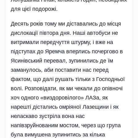
для цієї подорожі.
Десять років тому ми діставались до місця
дислокації півтора дня. Наші автобуси не
витримали передчуття штурму, і вже на
підступах до Яремча вперлись почергово в
Ясинівський перевал, зупинились де їм
заманулось, аби поставити нас перед
фактом, що далі рушать тільки з Господньої
волі. Розповідати, як ми чекали до опівночі
хоч одного «виздоровілого» ЛАЗа, як
нарешті дістались омріяної Лазещини і як
неласкаво зустріла вона нас
напівзруйнованим мостом, через що група
була вимушена зупинитись за кілька