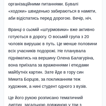
організаційними питаннями. Бувалі
«ходоки» швиденько забираються в намети,
аби відіспатись перед дорогою. Вечір, ніч.
Вранці о сьомій «штурмовики» вже активно
готуються в дорогу. О восьмій група з 20
чоловік вирушає в путь. Це менше половини
всіх учасників подорожі. Не планувала
підніматись на вершину Олена Балагуріна,
вона приїхала за враженнями і етюдами
майбутніх картин. Зате йде в гору син
Микита Борцов, за покликанням теж
художник, а нині студент одного з вузів.
Це його рукою розписано тематичний
диптих загальною довжиною у три з