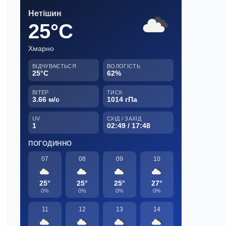
Нетішин
25°C
Хмарно
ВІДЧУВАЄТЬСЯ
ВОЛОГІСТЬ
25°C
62%
ВІТЕР
ТИСК
3.66 м/с
1014 гПа
UV
СХІД / ЗАХІД
1
02:49 / 17:48
ПОГОДИННО
07
08
09
10
25°
25°
25°
27°
0%
0%
0%
0%
11
12
13
14