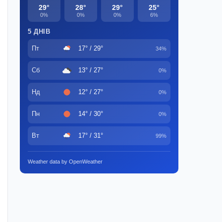
29°
28°
29°
25°
0%
0%
0%
6%
5 ДНІВ
Пт
17° / 29°
34%
Сб
13° / 27°
0%
Нд
12° / 27°
0%
Пн
14° / 30°
0%
Вт
17° / 31°
99%
Weather data by OpenWeather