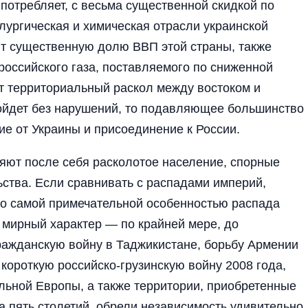
 потребляет, с весьма существенной скидкой по
ургическая и химическая отрасли украинской
т существенную долю ВВП этой страны, также
оссийского газа, поставляемого по сниженной
ет территориальный раскол между востоком и
ойдет без нарушений, то подавляющее большинство
ие от Украины и присоединение к России.
ют после себя расколотое население, спорные
ьства. Если сравнивать с распадами империй,
о самой примечательной особенностью распада
 мирный характер — по крайней мере, до
гражданскую войну в Таджикистане, борьбу Армении
короткую российско-грузинскую войну 2008 года,
льной Европы, а также территории, приобретенные
а пять столетий, обрели независимость удивительно