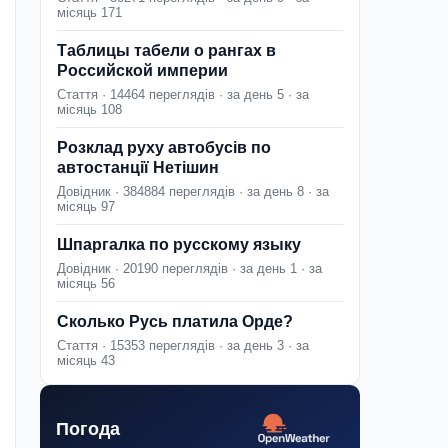
місяць 171
Таблицы табели о рангах в
Российской империи
Стаття · 14464 переглядів · за день 5 · за
місяць 108
Розклад руху автобусів по
автостанції Нетішин
Довідник · 384884 переглядів · за день 8 · за
місяць 97
Шпаргалка по русскому языку
Довідник · 20190 переглядів · за день 1 · за
місяць 56
Сколько Русь платила Орде?
Стаття · 15353 переглядів · за день 3 · за
місяць 43
Погода