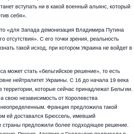
танет вступать ни в какой военный альянс, который
тив себя».
что «для Запада демонизация Владимира Путина
го отсутствия». С его точки зрения, реальность
изнать такой исход, при котором Украина не войдет в
са может стать «бельгийское решение», то есть
вне нейтралитет Украины. С 16 до начала 19 века
з территории, которые сейчас принадлежат Бельгии.
ла свою независимость от Королевства
 неопределенным. Франция предложила такой
ром ей доставался Брюссель, имевший
ие страны предложили более подходящее решение.
уссия, Россия, Австрия и Голландия подписали в