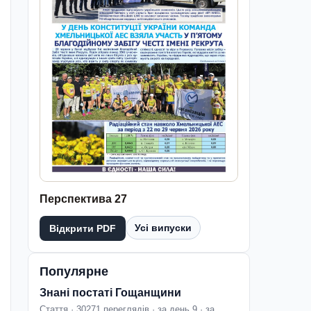
Перспектива 27
Усі випуски
Відкрити PDF
Популярне
Знані постаті Гощанщини
Стаття · 30271 переглядів · за день 9 · за