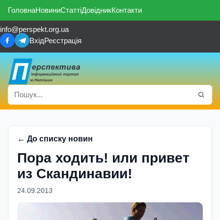
Головна
Новини
Статті
Довідник
Контакти
info@perspekt.org.ua
Вхід
Реєстрація
← До списку новин
Пора ходить! или привет
из Скандинавии!
24.09.2013