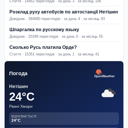
Стаття · 14462 переглядів · за день 3 · за місяць 106
Розклад руху автобусів по автостанції Нетішин
Довідник · 384880 переглядів · за день 4 · за місяць 93
Шпаргалка по русскому языку
Довідник · 20189 переглядів · за день 0 · за місяць 55
Сколько Русь платила Орде?
Стаття · 15351 переглядів · за день 1 · за місяць 41
Погода
Нетішин
24°C
Рвані Хмари
ВІДЧУВАЄТЬСЯ
24°C