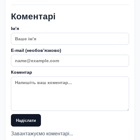
Коментарі
Імʼя
E-mail (необовʼязково)
Коментар
Надіслати
Завантажуємо коментарі...