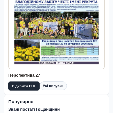
Перспектива 27
Усі випуски
Відкрити PDF
Популярне
Знані постаті Гощанщини