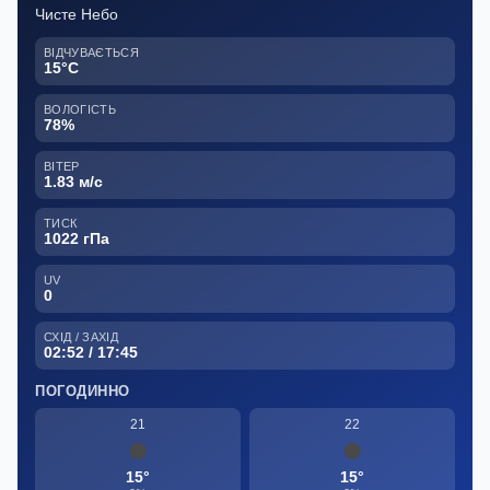
Чисте Небо
ВІДЧУВАЄТЬСЯ
15°C
ВОЛОГІСТЬ
78%
ВІТЕР
1.83 м/с
ТИСК
1022 гПа
UV
0
СХІД / ЗАХІД
02:52 / 17:45
ПОГОДИННО
21
22
15°
15°