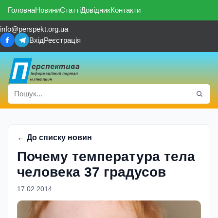
Головна
Новини
Статті
Довідник
Контакти
info@perspekt.org.ua
Вхід
Реєстрація
← До списку новин
Почему температура тела
человека 37 градусов
17.02.2014