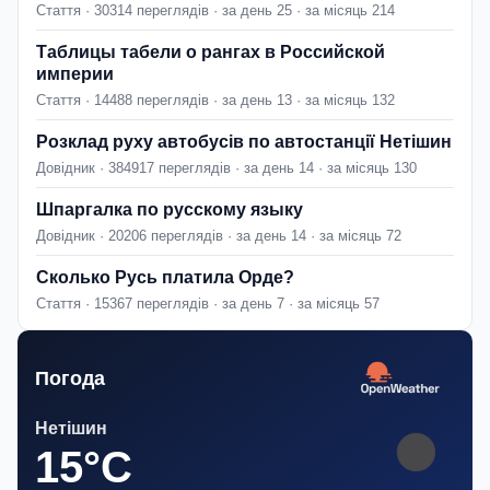
Стаття · 30314 переглядів · за день 25 · за місяць 214
Таблицы табели о рангах в Российской
империи
Стаття · 14488 переглядів · за день 13 · за місяць 132
Розклад руху автобусів по автостанції Нетішин
Довідник · 384917 переглядів · за день 14 · за місяць 130
Шпаргалка по русскому языку
Довідник · 20206 переглядів · за день 14 · за місяць 72
Сколько Русь платила Орде?
Стаття · 15367 переглядів · за день 7 · за місяць 57
Погода
Нетішин
15°C