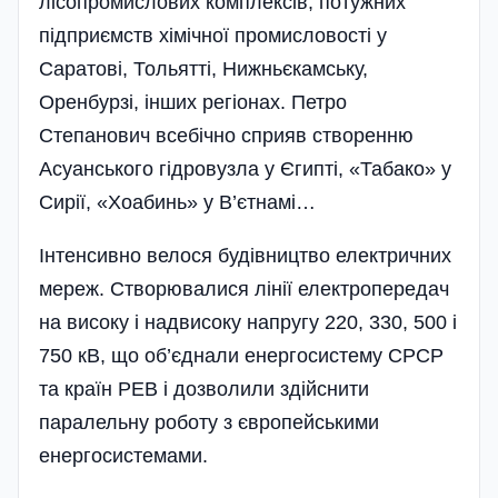
лісопромислових комплексів, потужних
підприємств хімічної промисловості у
Саратові, Тольятті, Нижньєкамську,
Оренбурзі, інших регіонах. Петро
Степанович всебічно сприяв створенню
Асуанського гідровузла у Єгипті, «Табако» у
Сирії, «Хоабинь» у В’єт­намі…
Інтенсивно велося бу­дів­ництво електричних
мереж. Створювалися лінії електропередач
на високу і надвисоку напругу 220, 330, 500 і
750 кВ, що об’єд­нали енергосистему СРСР
та країн РЕВ і дозволили здійснити
паралельну роботу з європейськими
енергосистемами.