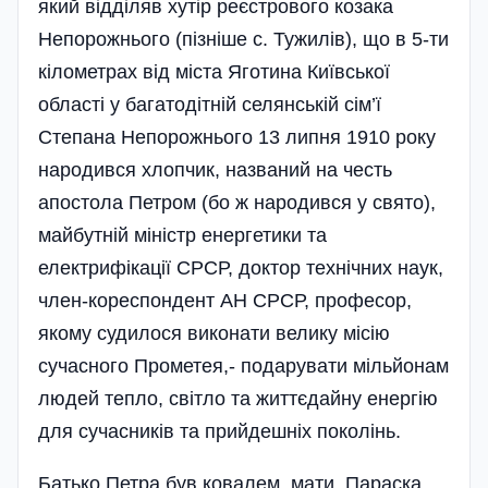
який від­діляв хутір реєстрового козака
Непорожнього (піз­ні­ше с. Тужилів), що в 5-ти
кілометрах від міста Яготина Київської
області у багатодітній селян­ській сім’ї
Степана Непорожнього 13 липня 1910 року
народився хлопчик, названий на честь
апостола Петром (бо ж народився у свято),
майбутній міністр енергетики та
електрифікації СРСР, доктор технічних наук,
член-кореспондент АН СРСР, професор,
якому судилося виконати велику місію
сучасного Прометея,- подарувати мільйонам
людей тепло, світло та життєдайну енергію
для сучасників та прийдешніх поколінь.
Батько Петра був ковалем, мати, Параска,