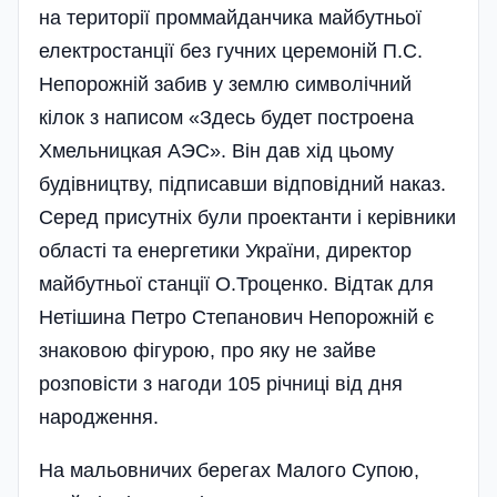
на території проммайданчика майбутньої
електростанції без гучних­ церемоній П.С.
Непорожній забив у землю символічний
кілок з написом «Здесь будет построена
Хме­ль­ни­ц­кая АЭС». Він дав хід цьому
будівництву, підписавши відпо­відний наказ.
Серед­ присутніх були проектанти і керів­ники
області та енергетики України, директор
майбутньої станції О.Троценко. Відтак для
Неті­ши­на Петро Степанович Непорожній є
знаковою фігурою, про яку не зайве
розповісти з нагоди 105 річниці від дня
наро­дження.
На мальовничих берегах Малого Супою,