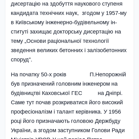
дисертацію на здобуття наукового ступеня
кандидата технічних наук, згодом у 1957-му
в Київському інженерно-будівельному ін­
ституті захищає докторську дисертацію на
тему „Основи раціональної технології
зведення великих бетонних і залізобетонних
споруд”.
На початку 50-х років П.Непорожній
був призначений головним інженером на
буді­вництві Каховської ГЕС на Дніпрі.
Саме тут почав розкри­ватися його високий
професі­оналізм і талант ке­рів­ника. У 1956
році його при­значають головою Держбуду
України, а згодом заступником Голови Ради