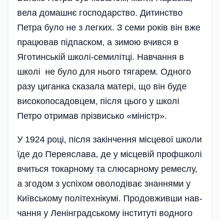
вела домашнє господарство. Дитинство
Петра було не з легких. З семи років він вже
працював підпаском, а зимою вчився в
Яготинській школі-семилітці. Навчання в
школі не було для нього тягарем. Одного
разу циганка сказала матері, що він буде
високопосадовцем, піс­ля цього у школі
Петро отримав прізвисько «мі­ністр».
У 1924 році, після закінчення місцевої школи
їде до Переяслава, де у місцевій профшколі
вчиться токарному та слюсарному ремеслу,
а згодом з успіхом оволодіває знаннями у
Київському полі­технікумі. Продовживши нав­
чання у Ленінградському ін­сти­туті водного