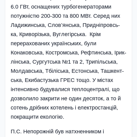
6.0 ГВт, оснащених турбогенераторами
потужністю 200-300 та 800 МВт. Серед них
Ладижинська­, Слов’янська, Придніпров­сь­
ка­­,­ Криворізька, Вуглегірська. Крім
перерахованих українських, були
Конаковська, Кост­ро­м­­ська, Рефтинська, Ірик­
лін­ська, Сургутська №1 та 2, Трипіл­ьська,
Молдавська, Тбі­­ліська, Естонська, Таш­кент­­
ська, Екибастузька ГРЕС тощо. У містах
інтенсивно бу­дува­лися теплоцентралі, що
дозволило закрити не один де­сяток, а то й
сотень дріб­них котелень і електростан­цій,
покращити екологію.
П.С. Непорожній був натхненником і