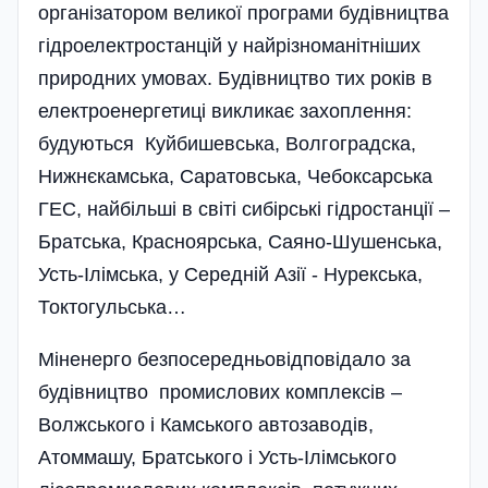
організатором великої програми будівництва
гідроелектростанцій у найрізноманітніших
природних умо­­вах. Будівництво тих років в
електроенергетиці викликає захоплення:
будуються Куйбишевська, Волгоградска,
Нижнєкамська, Саратовська, Чебоксарська
ГЕС, найбільші в світі сибірські гідростанції –
Братська, Красноярська, Саяно-Шушенська,
Усть-Ілім­сь­ка, у Середній Азії - Нурекська,
Токтогульська…
Міненерго безпосередньо­відповідало за
будівництво промислових комплексів –
Волжського і Камського автозаводів,
Атоммашу, Братського і Усть-Ілімського