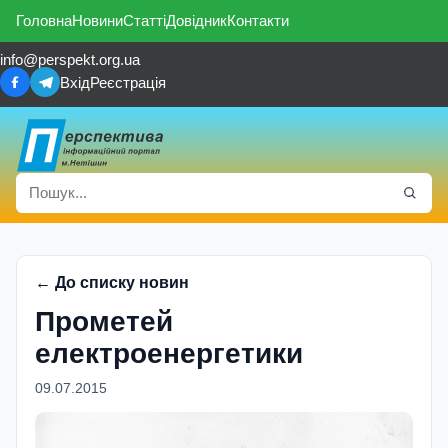
Головна
Новини
Статті
Довідник
Контакти
info@perspekt.org.ua
Вхід
Реєстрація
← До списку новин
Прометей
електроенергетики
09.07.2015