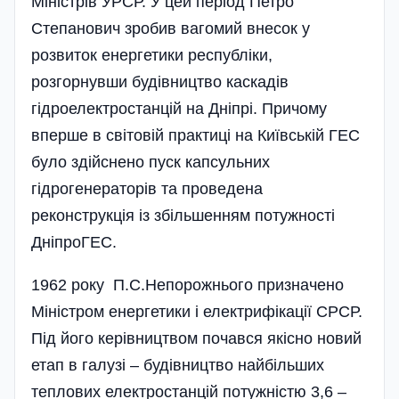
Міністрів УРСР. У цей період Петро
Степанович зробив вагомий внесок у
розвиток енергетики республіки,
розгорнувши буді­вництво каскадів
гідроелектростанцій на Дніпрі. Причому
вперше в світовій практиці на Київській ГЕС
було здійснено пуск капсульних
гідрогенераторів та проведена
реконструкція із збільшенням потужності
Дніп­роГЕС.
1962 року П.С.Непорожнього призначено
Міністром енергетики і електрифікації СРСР.
Під його керівництвом почався якісно новий
етап в галузі – будівництво найбільших
теплових електростанцій потужністю 3,6 –