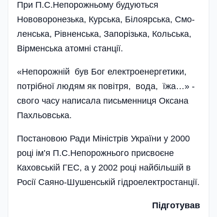
При П.С.Непорожньому будуються
Нововоронезька, Курська, Білоярська, Смо­
лен­ська, Рівненська, За­по­рі­зька, Кольська,
Вір­мен­ська атом­ні станції.
«Непорожній був Бог еле­к­­­­­троенергетики,
потрібної людям як повітря, вода, їжа…» -
свого часу написала письмен­ниця Оксана
Пахльовська.
Постановою Ради Мініст­рів України у 2000
році ім’я П.С.Непорожнього присвоєне
Каховській ГЕС, а у 2002 році найбільшій в
Росії Саяно-Шушенській гідроелектростанції.
Підготував