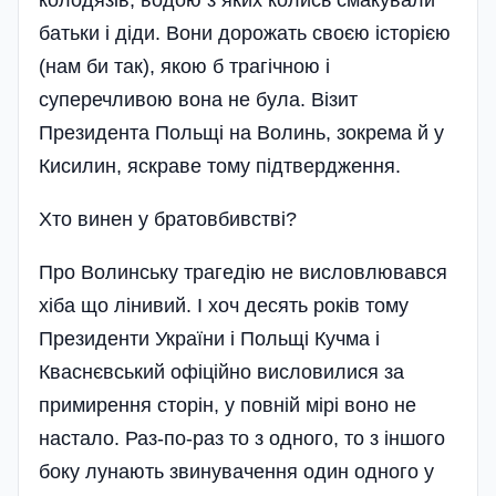
колодязів, водою з яких колись смакували
батьки і діди. Вони дорожать своєю історією
(нам би так), якою б трагічною і
суперечливою вона не була. Візит
Президента Польщі на Волинь, зокрема й у
Кисилин, яскраве тому підтвердження.
Хто винен у братовбивстві?
Про Волинську трагедію не висловлювався
хіба що лінивий. І хоч десять років тому
Президенти України і Польщі Кучма і
Кваснєвський офіційно висловилися за
примирення сторін, у повній мірі воно не
настало. Раз-по-раз то з одного, то з іншого
боку лунають звинувачення один одного у