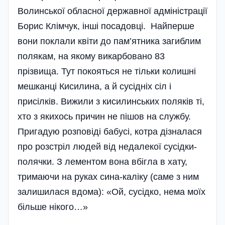
Волинської обласної державної адміністрації
Борис Клімчук, інші посадовці. Найперше
вони поклали квіти до пам’ятника загиблим
полякам, на якому викарбовано 83
прізвища. Тут покояться не тільки колишні
мешканці Кисилина, а й сусідніх сіл і
присілків. Вижили з кисилинських поляків ті,
хто з якихось причин не пішов на службу.
Пригадую розповіді бабусі, котра дізналася
про розстріл людей від недалекої сусідки-
полячки. З лементом вона вбігла в хату,
тримаючи на руках сина-каліку (саме з ним
залишилася вдома): «Ой, сусідко, нема моїх
більше нікого…»