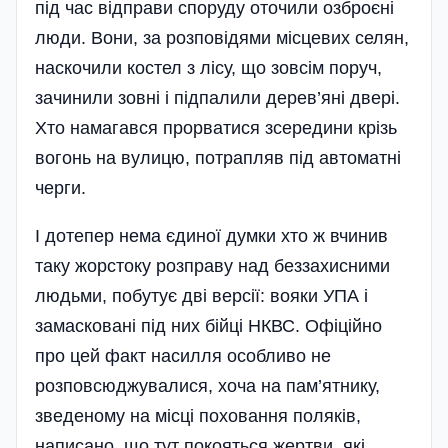
під час відправи споруду оточили озброєні
люди. Вони, за розповідями місцевих селян,
наскочили костел з лісу, що зовсім поруч,
зачинили зовні і підпалили дерев’яні двері.
Хто намагався прорватися зсередини крізь
вогонь на вулицю, потрапляв під автоматні
черги.
І дотепер нема єдиної думки хто ж вчинив
таку жорстоку розправу над беззахисними
людьми, побутує дві версії: вояки УПА і
замасковані під них бійці НКВС. Офіційно
про цей факт насилля особливо не
розповсюджувалися, хоча на пам’я­тнику,
зведеному на місці поховання поляків,
написано, що тут покояться жертви, які