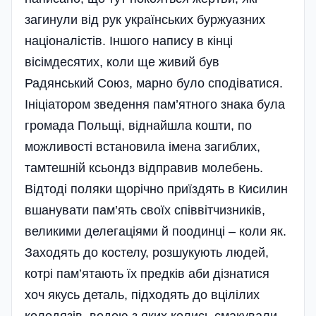
загинули від рук українських буржуазних
націоналістів. Іншого напису в кінці
вісімдесятих, коли ще живий був
Радянський Союз, марно було сподіватися.
Ініціатором зведення пам’ятного знака була
громада По­льщі, віднайшла кошти, по
можливості встановила імена загиблих,
тамтешній ксьондз відправив молебень.
Відтоді поляки щорічно приїздять в Кисилин
вшанувати пам’ять своїх співвітчизників,
великими делегаціями й поодинці – коли як.
Заходять до костелу, розшукують людей,
котрі пам’ятають їх предків аби дізнатися
хоч якусь деталь, підходять до вцілілих