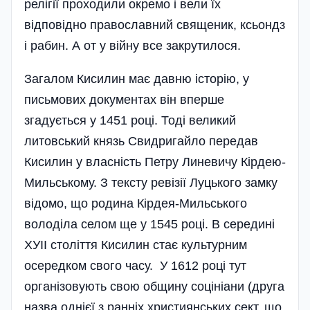
релігії проходили окремо і вели їх
відповідно православний священик, ксьондз
і рабин. А от у війну все закрутилося.
Загалом Кисилин має давню історію, у
письмових документах він вперше
згадується у 1451 році. Тоді великий
литовський князь Свидригайло передав
Кисилин у власність Петру Линевичу Кірдею-
Мильському. З тексту ревізії Луцького замку
відомо, що родина Кірдея-Ми­ль­ського
володіла селом ще у 1545 ро­ці. В середині
ХУІІ століття Кисилин стає культурним
осередком свого часу. У 1612 році тут
організовують свою общину соці­ніани (друга
назва однієї з ранніх християнських сект, що