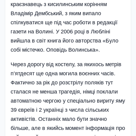
краєзнавець з кисилинським корінням
Владімір Дембський, з яким випало
спілкуватися ще під час роботи в редакції
газети на Волині. У 2006 році в Любліні
вийшла в світ книга його авторства «Було
собі містечко. Опо­відь Волинська».
Через дорогу від костелу, за якихось метрів
п’ятдесят ще одна могила воєнних часів.
Фактично за рік до розстрілу поляків тут
сталася не менша трагедія, німці поклали
автоматною чергою у спеці­ально вириту яму
39 євреїв і 2 українці з числа сільських
активістів. Остан­ніх мало бути значно
більше, але в якийсь момент інформація про