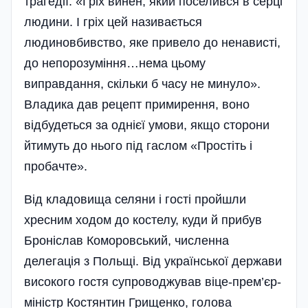
трагедії. «Гріх винен, який поселився в серці
людини. І гріх цей називається
людиновбивство, яке привело до ненависті,
до непорозуміння…нема цьому
виправдання, скільки б часу не минуло».
Владика дав рецепт примирення, воно
відбудеться за однієї умови, якщо сторони
йтимуть до нього під гаслом «Простіть і
пробачте».
Від кладовища селяни і гості пройшли
хресним ходом до костелу, куди й прибув
Броніслав Коморовський, численна
делегація з Польщі. Від української держави
високого гостя супроводжував віце-прем’єр-
міністр Костянтин Грищенко, голова