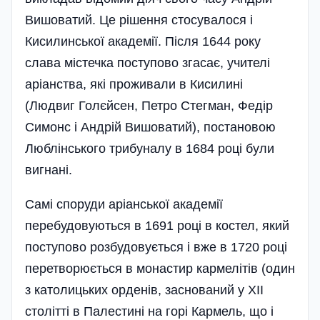
Вишоватий. Це рішення стосувалося і
Кисилинської академії. Після 1644 року
слава містечка поступово згасає, учителі
аріанства, які проживали в Кисилині
(Людвиг Голєйсен, Петро Стегман, Федір
Симонс і Андрій Вишоватий), постановою
Люблінського трибуналу в 1684 році були
вигнані.
Самі споруди аріанської академії
перебудовуються в 1691 році в костел, який
поступово розбудовується і вже в 1720 році
перетворюється в монастир кармелітів (один
з католицьких орденів, заснований у ХІІ
столітті в Палестині на горі Кармель, що і