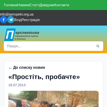
Головна
Новини
Статті
Довідник
Контакти
info@perspekt.org.ua
Вхід
Реєстрація
← До списку новин
«Простiть, пробачте»
18.07.2013