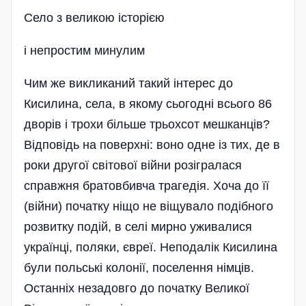
Село з великою історією
і непростим минулим
Чим же викликаний такий інтерес до
Кисилина, села, в якому сьогодні всього 86
дворів і трохи більше трьохсот мешканців?
Відповідь на поверхні: воно одне із тих, де в
роки другої світової війни розігралася
справжня братовбивча трагедія. Хоча до її
(війни) початку ніщо не віщувало подібного
розвитку подій, в селі мирно уживалися
українці, поляки, євреї. Неподалік Кисилина
були польські колонії, поселення німців.
Останніх незадовго до початку Великої