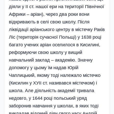
діяли у ІІ ст. нашої ери на території Північної
Африки – аріан), через два роки вони
відкривають в селі свою школу. Після
ліквідації аріанського центру в містечку Раків
Ліс (територія сучасної Польщі) у 1638 році
багато учених аріан оселилося в Кисилині,
реформуючи свою школу у вищий
навчальний заклад – академію. Значну
допомогу у цьому їм надав Юрій
Чаплицький, якому тоді належало містечко
(Кисилин у ХУІІ ст. називався містечком) і
школа. Але діяльність академії тривала
недовго, у 1644 році поль­ський уряд
заборонив навчання у школах, в яких тоді
викладав відомий діяч свого часу Андрій