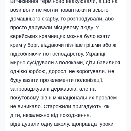
Вітчизняної термі­ново евакуювали, а що на
вози вони не могли повантажити всього
домашнього скарбу, то розпродували, або
просто дарували місцевому люду. У
єврейських крамницях можна було взяти
крам у борг, віддаючи пізніше грішми або ж
підсобляючи по господарству. Українці
мирно сусідували з поляками, діти бавилися
однією юрбою, дорослі не ворогували. Не
буду казати про елементи полонізації,
запроваджувані державою, але на
побутовому рівні міжнаціональних проблем
не виникало. Старожили пригадують, як
діти, незалежно від походження,
відвідували одну школу, щоправда уроки