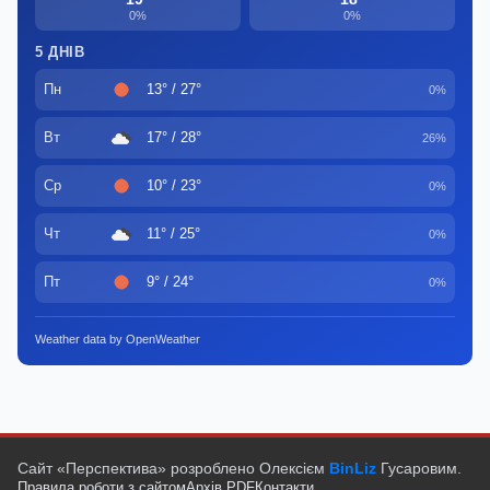
0%
0%
5 ДНІВ
Пн
13° / 27°
0%
Вт
17° / 28°
26%
Ср
10° / 23°
0%
Чт
11° / 25°
0%
Пт
9° / 24°
0%
Weather data by OpenWeather
Сайт «Перспектива» розроблено Олексієм
BinLiz
Гусаровим.
Правила роботи з сайтом
Архів PDF
Контакти