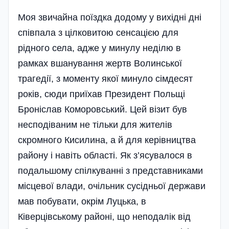
Моя звичайна поїздка додому у вихідні дні
співпала з цілковитою сенсацією для
рідного села, адже у минулу неділю в
рамках вшанування жертв Волинської
трагедії, з моменту якої минуло сімдесят
років, сюди приїхав Президент Польщі
Броніслав Коморовський. Цей візит був
несподіваним не тільки для жителів
скромного Кисилина, а й для керівництва
району і навіть області. Як з’ясувалося в
подальшому спілкуванні з представниками
місцевої влади, очільник сусідньої держави
мав побувати, окрім Луцька, в
Ківерцівському райо­ні, що неподалік від