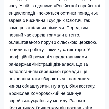
часу. У ній, за даними «Російської єврейської
енциклопедії» покояться останки понад 450
євреїв з Кисилина і сусідніх Озютич, так
само розстріляних німцями. Перед тим
певний час євреїв тримали в гетто,
облаштованого поруч з сільською церквою,
гонили на роботу – «кучкувати» торф. У
неофіційній розмові з представниками
райдержадміністрації дізналася, що за
наполяганням єврейської громади і це
поховання таки збираються належним
чином облаштувати. Ну а тут, біля костелу,
Броніслав Коморовський не оминув
єврейсько-українську могилу. Разом з
Костянтином Грищенком він поклав квіти і