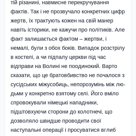
тій різанині, навмисне перекручування
фактів. Так і не прозвучало конкретних цифр
жертв, їх трактують кожен на свій манер
навіть історики, не кажучи про політиків. Але
факт залишається фактом – жертви, і
немалі, були з обох боків. Випадок розстрі­лу
в костелі, а чи підпалу церкви під час
відправи на Волині не поодинокий. Варто
сказати, що це братовбивство не почалося з
сусідських міжусобиць, непорозумінь між лю­
дьми у конкретно взятому селі. Його вміло
спровокували німецькі нападники,
підштовхуючи сторони до колотнечі, що
дозволяло швидше проводити свої
наступальні операції і просуватися вглиб