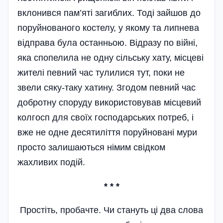
вклонився пам’яті загиблих. Тоді зайшов до
поруйнованого костелу, у якому та липнева
відправа була останньою. Відразу по війні,
яка спопелила не одну сільську хату, місцеві
жителі певний час тулилися тут, поки не
звели сяку-таку хатину. Згодом певний час
добротну споруду використовував місцевий
колгосп для своїх господарських потреб, і
вже не одне десятиліття поруйновані мури
просто залишаються німим свідком
жахливих подій.
* * *
Простіть, пробачте. Чи стануть ці два слова