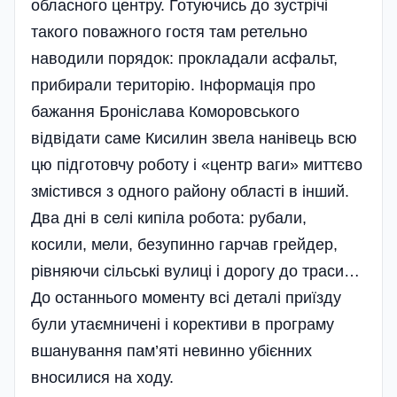
обласного центру. Готуючись до зустрічі
такого поважного гостя там ретельно
наводили порядок: прокладали асфальт,
прибирали територію. Інформація про
бажання Броніслава Коморовського
відвідати саме Кисилин звела нанівець всю
цю підготовчу роботу і «центр ваги» миттєво
змістився з одного району області в інший.
Два дні в селі кипі­ла робота: рубали,
косили, мели, безупинно гарчав грейдер,
рівняючи сільські вулиці і дорогу до траси…
До останнього моменту всі деталі приїзду
були утаємничені і корективи в програму
вшанування пам’яті невинно убієнних
вносилися на ходу.