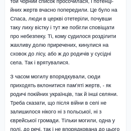
той чорний список просочилася, і потенці­
йних жертв вчасно попередили. Це було на
Спаса, люди в церкві отетеріли, почувши
таку лиху вістку і тут же побігли сповіщати
про небезпеку. Ті, кому судилося розділити
жахливу долю приречених, кинулися на
сховок до лісу, або ж до родичів у сусідні
села. Так і врятувалися.
З часом могилу впорядкували, сюди
приходять вклонитися пам’я­ті жертв, - як
родичі покійних українців, так й інші селяни.
Треба сказати, що після війни в селі не
залишилося нікого ні з польської, ні з
єврейської громади. Тільки могили, одна у
полі, до речі, так і не впорядкована до цього