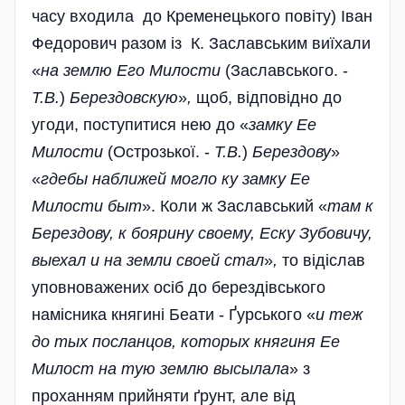
часу входила до Кременецького повіту) Іван
Федорович разом із К. Заславським виїхали
«
на землю­ Его Милости
(Заславського. -
Т.В.
)
Берездовскую
»
,
щоб, відповідно до
угоди,
поступитися нею до
«
замку Ее
Милости
(Острозької. -
Т.В.
)
Берездову
»
«
гдебы наближей могло ку замку Ее
Милости быт
». Коли ж Заслав­ський «
там к
Берездову, к боярину своему, Еску Зубовичу,
выехал и на земли своей стал
»
,
то відіслав
уповноважених осіб до
берездівського
намісника княгині Беати - Ґурського «
и теж
до тых посланцов, которых княгиня Ее
Милост на тую землю высылала
»
з
проханням прийняти ґрунт, але від