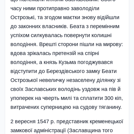
часу ними протиправно заволоділи
Острозькі, та згодом маєтки знову відійшли
до законних власників. Беата з перемінним
успіхом силкувалась повернути колишні
володіння. Врешті сторони пішли на мирову:
вдова зрікалась претензій на спірні
володіння, а князь Кузьма погоджу­вався
відступити до Берез­дівського замку Беати
Острозьк­ої невеличку незаселену ділянку зі
своїх Заславських володінь уздовж на пів й
упоперек на чверть милі та сплатити 300 кіп,
витрачених суперницею на судову тяганину.
2 вересня 1547 р. представник кременецької
замкової адміністрації (Заславщина того