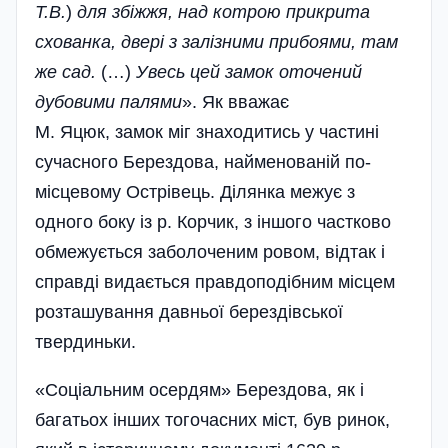
Т.В.
)
для збіжжя, над котрою прикрита
схованка, двері з залізними прибоями, там
же сад.
(…)
Увесь цей замок оточений
дубовими палями
». Як вважає
М. Яцюк, замок міг знаходитись у частині
сучасного Берездова, найменованій по-
місцевому Острівець. Ділянка межує з
одного боку із р. Корчик, з іншого частково
обмежується заболоченим ровом, відтак і
справді видається правдо­подібним місцем
розташування давньої берездівської
твердиньки.
«Соціальним осердям» Берездова, як і
багатьох інших тогочасних міст, був ринок,