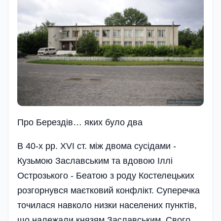
Про Берездiв… яких було два
В 40-х рр. XVI ст. між двома сусідами -
Кузьмою Заславським та вдовою Іллі
Острозького - Беатою з роду Костелецьких
розгорнувся маєтковий конфлікт. Суперечка
точилася навколо низки населених пунктів,
що належали князям Заславським. Свого