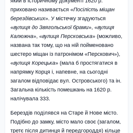
який в історичному документі 1620 р.
приховано називається «
Посілість міщан
берездівських
». У містечку згадуються
«
вулиця до Звягольської брами
», «
вулиця
Калюжна
», «
вулиця Персков­ська
» (можливо,
названа так тому, що на ній поймено­вано
шестеро міщан із патронімом «Перскович»),
«
вулиця Корецька
» (мала б простягатися в
напрямку Корця і, напевне, на сьогодні
загалом відповідає вул. Островського) та ін.
Загальна кількість помешкань на 1620 р.
налічувала 333.
Берездів поділявся на Старе й Нове місто.
Подібно до замку, місто мало своє (загалом,
третє після дитинця й передгороддя) кільце