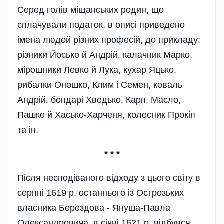
Серед голів міщанських родин, що
сплачували податок, в описі приведено
імена людей різних професій, до прикладу:
різники Йосько й Андрій, калачник Марко,
мірошники Левко й Лука, кухар Яцько,
рибалки Оношко, Клим і Семен, коваль
Андрій, бондарі Хведько, Карп, Масло,
Пашко й Хасько-Харченя, колесник Прокіп
та ін.
* * *
Після несподіваного відходу з цього світу в
серпні 1619 р. останнього із Острозьких
власника Берездова - Януша-Павла
Олександровича, в січні 1621 р. відбувся