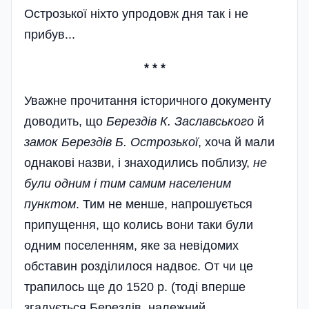
Острозької ніхто упродовж дня так і не
прибув...
* * *
Уважне прочитання історичного документу
доводить, що
Берездів К. Заславського
й
замок Берездів Б. Острозької
, хоча й мали
однакові назви, і знаходились поблизу,
не
були одним і тим самим населеним
пунктом
. Тим не менше, напрошується
припущення, що колись вони таки були
одним поселенням, яке за невідомих
обставин розділилося надвоє. От чи це
трапилось ще до 1520 р. (тоді вперше
згадується Берездів, належний