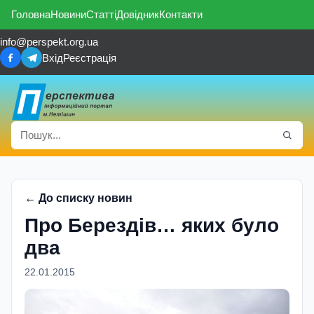
Головна
Новини
Статті
Довідник
Контакти
info@perspekt.org.ua
Вхід
Реєстрація
← До списку новин
Про Берездiв… яких було
два
22.01.2015