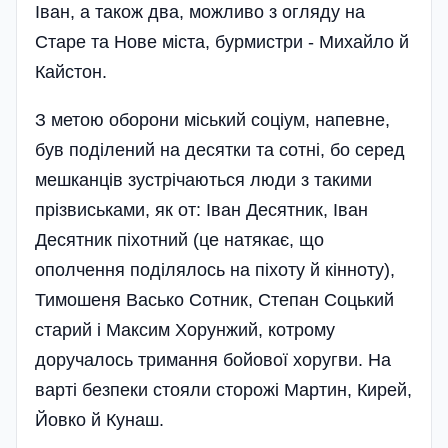
Іван, а також два, можливо з огляду на
Старе та Нове міста, бурмистри - Михайло й
Кайстон.
З метою оборони місь­кий соці­ум, напевне,
був поділений на деся­тки та сотні, бо серед
мешканців зустрічаються люди з такими
прізвиськами, як от: Іван Десятн­ик, Іван
Десятник піхотний (це натякає, що
ополчення поді­лялось на піхоту й кінноту),
Тимошеня Васько Сотник, Степан Соцький
старий і Максим Хорунжий, котрому
доручалось тримання бойової хоругви. На
варті безпеки стояли сторожі Мартин, Кирей,
Йовко й Кунаш.