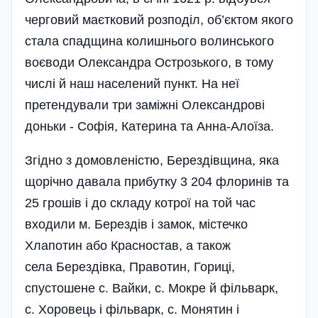
черговий маєтковий розподіл, об’єктом якого
стала спадщина колиш­нього волинського
воєводи Олександра Острозького, в тому
числі й наш населений пункт. На неї
претендували три заміжні Олександрові
доньки - Софія, Катерина та Анна-Алоїза.
Згідно з домовленістю, Берездівщина, яка
щорічно давала прибутку 3 204 флоринів та
25 грошів і до складу котрої на той час
входили м. Берездів і замок, містечко
Хлапотин або Красностав, а також
села Берездівка, Правотин, Гориці,
спустошене с. Вайки, с. Мокре й фільварк,
с. Хоровець і фільварк, с. Монятин і