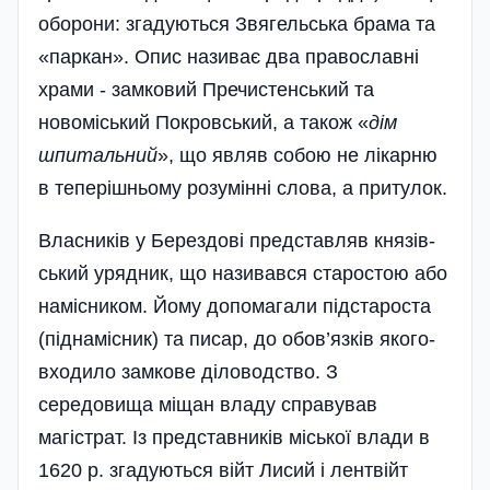
оборони: згадуються Звягельська брама та
«паркан». Опис називає два православні
храми - замковий Пречистенський та
новоміський Покровський, а також «
дім
шпитальний
», що явля­в собою не лікарню
в теперішньому розумінні слова, а притулок.
Власників у Берездові представляв князів­
ський урядник, що називався старостою або
намісником. Йому допомагали підстароста
(підна­місник) та писар, до обов’язків якого­
входило замкове діловодство. З
середовища міщан владу справував
магістрат. Із представників міської влади в
1620 р. згадуються війт Лисий і лентвійт