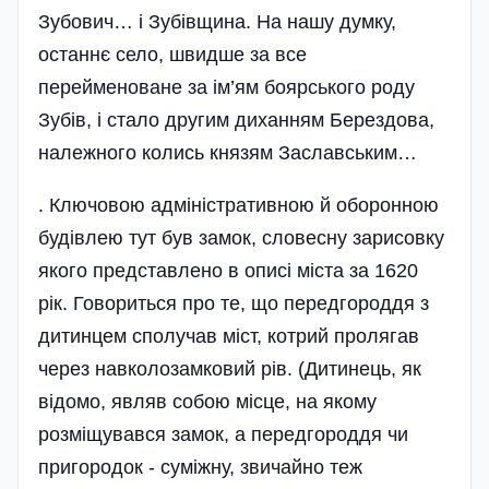
Зубович… і Зубівщина. На нашу думку,
останнє село, швидше за все
перейменоване за ім’ям боярського роду
Зубів, і стало другим диханням Берездова,
належного колись князям Заславським…
. Ключовою адміністративною й оборонною
будівлею тут був замок, словесну зарисовку
якого представлено в описі міста за 1620
рік. Говориться про те, що передгороддя з
дитинцем сполучав міст, котрий пролягав
через навколозамковий рів. (Дитинець, як
відомо, являв собою місце, на якому
розміщувався замок, а передгороддя чи
пригородок - суміжну, звичайно теж