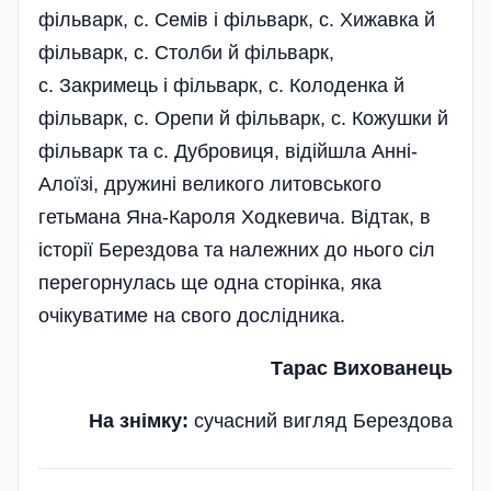
фільварк, с. Семів і фільварк, с. Хижавка й
фільварк, с. Столби й фільварк,
с. Закримець і фільварк, с. Колоденка й
фільварк, с. Орепи й фільварк, с. Кожушки й
фільварк та с. Дубровиця, відійшла Анні-
Алоїзі, дружині великого литовського
гетьмана Яна-Кароля Ходкевича. Відтак, в
історії Берездова та належних до нього сіл
перегорнулась ще одна сторінка, яка
очікуватиме на свого дослідника.
Тарас Вихованець
На знімку:
сучасний вигляд Берездова