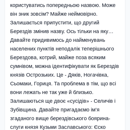
користуватись попередньою назвою. Може
він зник зовсім? Майже неймовірно.
Залишається припустити, що другий
Берездів змінив назву. Ось тільки на яку…
Давайте придивимось до найменувань
населених пунктів неподалік теперішнього
Берездова, котрий, майже поза всяким
сумнівом, можна ідентифікувати як Берездів
князів Острозьких. Це - Дяків, Ногачівка,
Сьомаки, Гориця. Та проблема в тім, що всі
вони лежать не так уже й близько.
Залишаються ще двоє «сусідів» - Селичів і
Зубівщина. Давайте пригадаємо ім’я
згаданого вище берездівського боярина-
слуги князя Кузьми Заславського: Єско