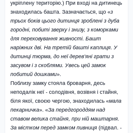
укріплену територію.) При вході на дитинець
знаходилась башта. Зазнача­ється, що «
з
трьох боків цього дитинця зроблені з дуба
городні, побиті зверху і знизу, з коморками
для переховування живності. Башт
наріжних дві. На третій башті каплиця. У
дитинц­і тюрма, до неї дерев’яні грати з
засувом і з скоблями. Увесь цей замок
побитий дошками
».
Поблизу замку стояла броварня, десь
неподалік неї - солодівня, возівня і стайня,
біля якої, своєю чергою, знаходилась «
мала
пекарничка
». «
За передгороддям над
ставом велика стайня, при ній маштарня.
За містком перед замком пивниця
(підвал. -