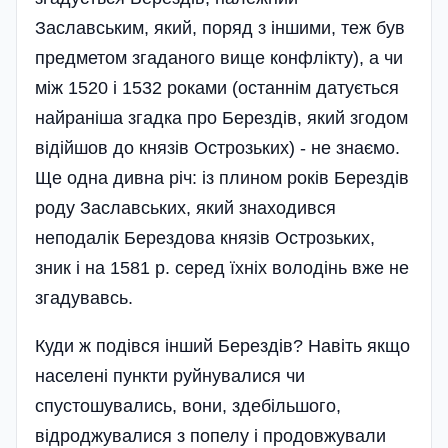
Заславським, який, поряд з іншими, теж був
предметом згаданого вище конфлікту), а чи
між 1520 і 1532 роками (останнім датується
найраніша згадка про Берездів, який згодом
відійшов до князів Острозьких) - не знаємо.
Ще одна дивна річ: із плином років Берездів
роду Заславських, який знаходився
неподалік Берездова князів Острозьких,
зник і на 1581 р. серед їхніх володінь вже не
згадувавсь.
Куди ж подівся інший Берездів? Навіть якщо
населені пункти руйнувалися чи
спустошувались, вони, здебільшого,
відроджувалися з попелу і продовжували