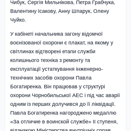
Чибук, Сергія Мильнікова, Петра Грабчука,
Валентину Ісакову, Анну Шпарук, Олену
Чуйко.
У кабінеті начальника загону відомчої
воєнізованої охорони є плакат, на якому у
світлинах відтворені етапи служби
колишнього техніка з ремонту та
експлуатації устаткування інженерно-
технічних засобів охорони Павла
Богатиренка. Він працював у структурі
охорони Чорнобильської АЕС і під час аварії
одним із перших долучився до її ліквідації.
Павла Богатиренка нагороджено медаллю
«За отличие в воинской службе» ІІ ступеня,
відзнакою Міністерства внутрішніх справ