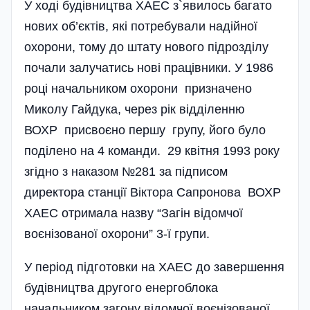
У ході будівництва ХАЕС з`явилось багато
нових об’єктів, які потребували надійної
охорони, тому до штату нового підрозділу
почали залучатись нові працівники. У 1986
році начальником охорони призначено
Миколу Гайдука, через рік відділенню
ВОХР присвоєно першу групу, його було
поділено на 4 команди. 29 квітня 1993 року
згідно з наказом №281 за підписом
директора станції Віктора Сапронова ВОХР
ХАЕС отримала назву “Загін відомчої
воєнізованої охорони” 3-ї групи.
У період підготовки на ХАЕС до завершення
будівництва другого енергоблока
начальником загону відомчої воєнізованої