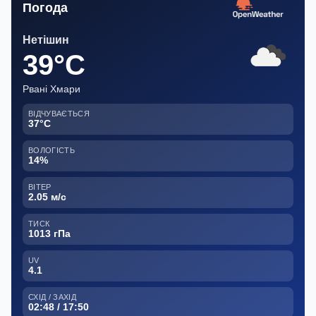
Погода
Нетішин
39°C
Рвані Хмари
ВІДЧУВАЄТЬСЯ
37°C
ВОЛОГІСТЬ
14%
ВІТЕР
2.05 м/с
ТИСК
1013 гПа
UV
4.1
СХІД / ЗАХІД
02:48 / 17:50