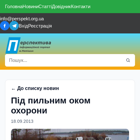
Головна
Новини
Статті
Довідник
Контакти
info@perspekt.org.ua
Вхід
Реєстрація
← До списку новин
Під пильним оком
охорони
18.09.2013