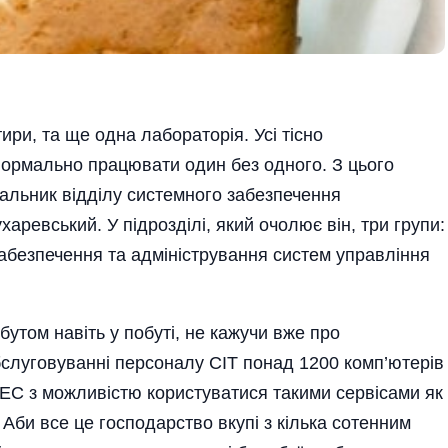
ири, та ще одна лабораторія. Усі тісно
і нормально працювати один без одного. З цього
чальник відділу системного забезпечення
харевський. У підрозділі, який очолює він, три групи:
безпечення та адмі­ністрування систем управління
утом навіть у побуті, не кажучи вже про
слуговуванні персоналу СІТ понад 1200 комп’ютерів
ЕС з можливістю користуватися такими сервісами як
 Аби все це господарство вкупі з кілька сотенним