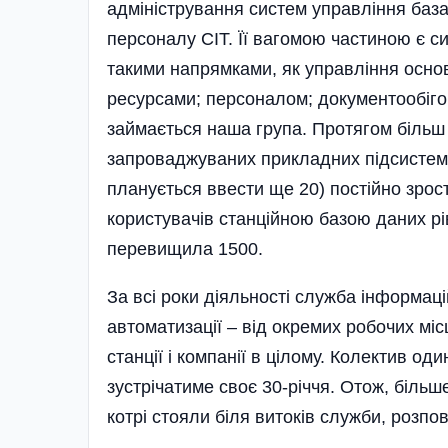
адміні­стрування систем управління база
персоналу СІТ. Її вагомою частиною є с
такими напрямками, як управління осн
ресурсами; персоналом; документообіго
займається наша група. Протягом більш я
запроваджуваних прикладних підсистем 
планується ввести ще 20) постійно зрост
користувачів станційною базою даних рі
перевищила 1500.
За всі роки діяльності служба інформа
автоматизації – від окремих робочих місц
станції і компанії в цілому. Колектив оди
зустрічатиме своє 30-річчя. Отож, більш
котрі стояли біля витоків служби, розпо