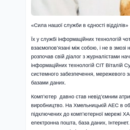
«Сила нашої служби в єдності відділів»
Їх у службі інформаційних технологій чот
взаємопов’язані між собою, і не в змоз
розпочав свій діалог з журналістами на
інформаційних технологій СІТ Віталій Су
системного забезпечення, мережевого за
базами даних.
Комп’ютер давно став невід’є­мним атриб
виробництво. На Хмельницькій АЕС в об
підключених до комп’ютерної мережі ХА
електронна пошта, база даних, Інтернет.