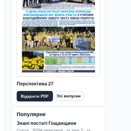
Перспектива 27
Усі випуски
Відкрити PDF
Популярне
Знані постаті Гощанщини
Стаття · 30294 переглядів · за день 5 · за