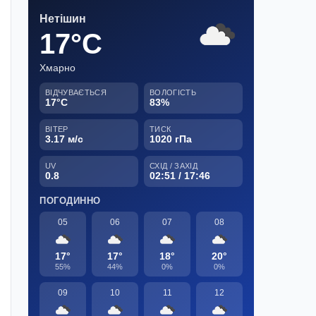
Нетішин
17°C
Хмарно
ВІДЧУВАЄТЬСЯ
ВОЛОГІСТЬ
17°C
83%
ВІТЕР
ТИСК
3.17 м/с
1020 гПа
UV
СХІД / ЗАХІД
0.8
02:51 / 17:46
ПОГОДИННО
05
06
07
08
17°
17°
18°
20°
55%
44%
0%
0%
09
10
11
12