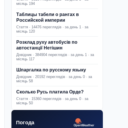
місяць 194
Таблицы табели о рангах в
Российской империи
Стаття · 14476 переглядів · за день 1 · за
місяць 120
Розклад руху автобусів по
автостанції Нетішин
Довідник · 384904 переглядів · за день 1 · за
місяць 117
Шпаргалка по русскому языку
Довідник · 20192 переглядів · за день 0 · за
місяць 58
Сколько Русь платила Орде?
Стаття · 15360 переглядів · за день 0 · за
місяць 50
Погода