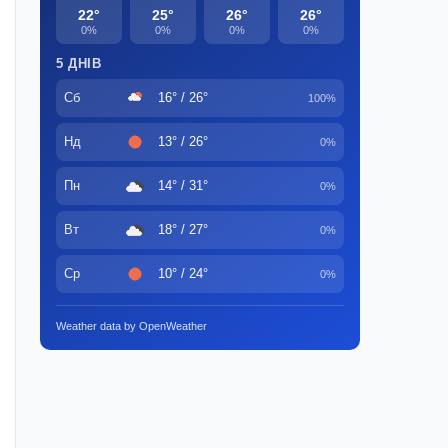
22°
25°
26°
26°
0%
0%
0%
0%
5 ДНІВ
Сб
16° / 26°
100%
Нд
13° / 26°
0%
Пн
14° / 31°
0%
Вт
18° / 27°
0%
Ср
10° / 24°
0%
Weather data by OpenWeather