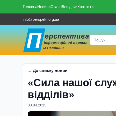
Головна
Новини
Статті
Довідник
Контакти
info@perspekt.org.ua
← До списку новин
«Сила нашої слу
відділів»
09.04.2015