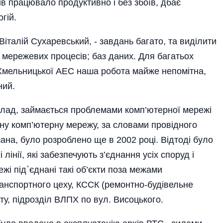
ів працювало продуктивно і без збоїв, дбає
гій.
 Віталій Сухаревський, - завдань багато, та виділити
; мережевих процесів; баз даних. Для багатьох
Хмельницької АЕС наша робота майже непомітна,
ний.
клад, займається проблемами комп’ютерної мережі
ну комп’ютерну мережу, за словами провідного
ана, було розроблено ще в 2002 році. Відтоді було
лінії, які забезпечують з’єднання усіх споруд і
жі під`єднані такі об’єкти поза межами
анспортного цеху, КССК (ремонтно-будівельне
ту, підрозділ ВЛПХ по вул. Висоцького.