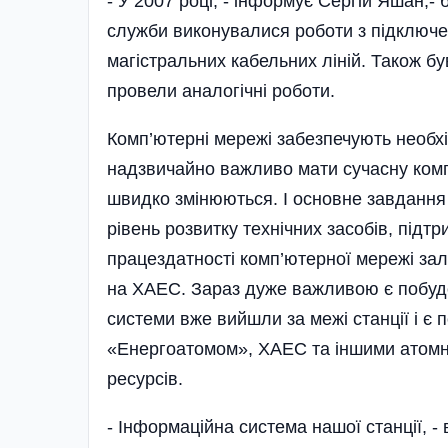
- У 2007 році, - інформує Сергій Яшан,
служби виконувалися роботи з підключен
магістральних кабельних ліній. Також б
провели аналогічні роботи.
Комп’ютерні мережі забезпечують необхі
надзвичайно важливо мати сучасну комп’
швидко змінюються. І основне завдання 
рівень розвитку технічних засобів, підт
працездатності комп’ютерної мережі зал
на ХАЕС. Зараз дуже важливою є побудо
системи вже вийшли за межі станції і є п
«Енергоатомом», ХАЕС та іншими атомни
ресурсів.
- Інформаційна система нашої станції, -