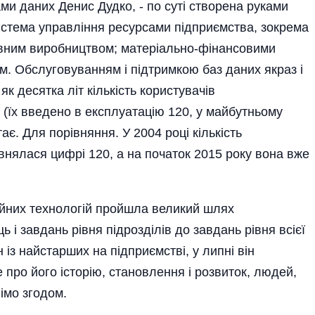
ми даних Денис Дудко, - по суті створена руками
истема управління ресурсами підприємства, зокрема
овним виробництвом; матеріально-фінансовими
м. Обслуговуванням і підтримкою баз даних якраз і
к десятка літ кількість користувачів
(їх введено в експлуатацію 120, у майбутньому
ає. Для порівняння. У 2004 році кількість
внялася цифрі 120, а на початок 2015 року вона вже
ційних технологій пройшла великий шлях
ь і завдань рівня підрозділів до завдань рівня всієї
н із найстарших на підприємстві, у липні він
е про його історію, становлення і розвиток, людей,
вімо згодом.