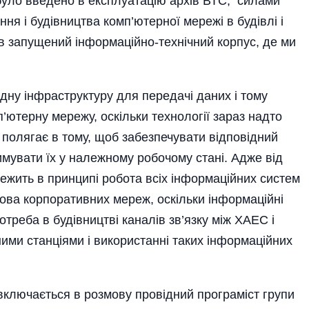
- було введено в експлуатацію архів ВТС, силами
ня і будівництва комп’ютерної мережі в будівлі і
ув запущений інформаційно-технічний корпус, де ми
дну інфраструктуру для передачі даних і тому
ютерну мережу, оскільки технології зараз надто
полягає в тому, щоб забезпечувати відповідний
римувати їх у належному робочому стані. Адже від
ежить в принципі робота всіх інформаційних систем
ва корпоративних мереж, оскільки інформаційні
отреба в будівництві каналів зв’язку між ХАЕС і
ми станціями і використанні таких інформаці­йних
 включається в розмову провідний програміст групи