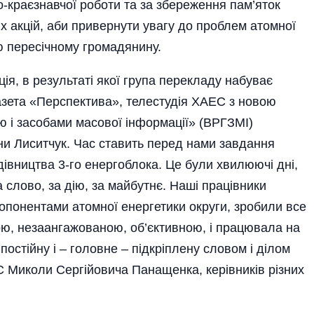
ико-краєзнавчої роботи та за збереження пам’яток
 акцій, аби привернути увагу до проблем атомної
ою пересічному громадянину.
ія, в результаті якої група перекладу набуває
газета «Перспектива», телестудія ХАЕС з новою
тю і засобами масової інформації» (ВРГЗМІ)
ни Лиситчук. Час ставить перед нами завдання
дівництва 3-го енергоблока. Це були хвилюючі дні,
 слово, за дію, за майбутнє. Наші працівники
 опонентами атомної енергетики округи, зробили все
ою, незаангажованою, об’єктивною, і працювала на
 постійну і – головне – підкріплену словом і ділом
С Миколи Сергійовича Панащенка, керівників різних