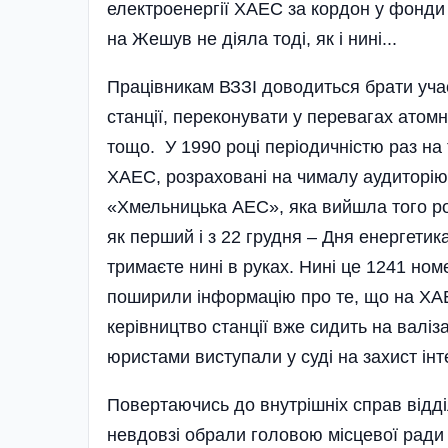
електроенергії ХАЕС за кордон у фонди м
на Жешув не діяла тоді, як і нині...
Працівникам ВЗЗІ доводиться брати учас
станції, переконувати у перевагах атомн
тощо. У 1990 році періодичністю раз на
ХАЕС, розраховані на чималу аудиторію 
«Хмельницька АЕС», яка вийшла того рок
як перший і з 22 грудня – Дня енергетика
тримаєте нині в руках. Нині це 1241 номе
поширили інформацію про те, що на ХАЕ
керівництво станції вже сидить на валіз
юристами виступали у суді на захист інте
Повертаючись до вну­т­рішніх справ відд
невдовзі обрали головою міс­цевої ради