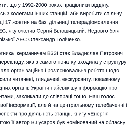
и, що у 1992-2000 роках працівники відділу,
ись з колегами інших станцій, аби виробити спільну
оці 17 жовт­ня на базі дільниці телерадіомовлення
ЕС, яку очолив Сергій Білошицький. Недовго біля
різької АЕС Олександр Голіченко.
етника керманичем ВЗЗІ стає Влади­слав Петрович
перекладу, яка з самого початку входила у структуру
ипала організаційна і роз’яснювальна робота що­до
или читачеві, глядачеві, екскурсанту, поважному
дних органів України найсвіжішу інформацію про
ентами, закликали до співпраці тощо. Наш голос
вої інформації, але й на центральному телебаченні і
спекти про діяльність станції, книгу «Енергія
ою її автор В.Гусаро­в був но­мінований на обласну