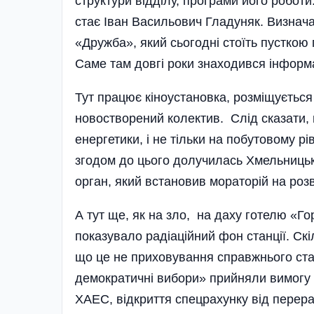
структури відділу, програми його роботи.
стає Іван Васи­льович Гладуняк. Визнача
«Дружба», який сьогодні стоїть пусткою
Саме там довгі роки знаходився інформа
Тут працює кіноустановка, розміщується 
новостворений колектив. Слід сказати, 
енергетики, і не тільки на побутовому рі
згодом до цього долучилась Хмельницьк
орган, який встановив мораторій на роз
А тут ще, як на зло, на даху готелю «Г
показувало радіаційний фон станції. Скі
що це не приховування справжнього стан
демократичні вибори» прийняли вимогу 
ХАЕС, відкриття спецрахунку від перера