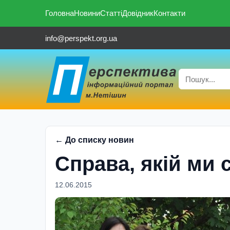
Головна
Новини
Статті
Довідник
Контакти
info@perspekt.org.ua
← До списку новин
Справа, якiй ми
12.06.2015