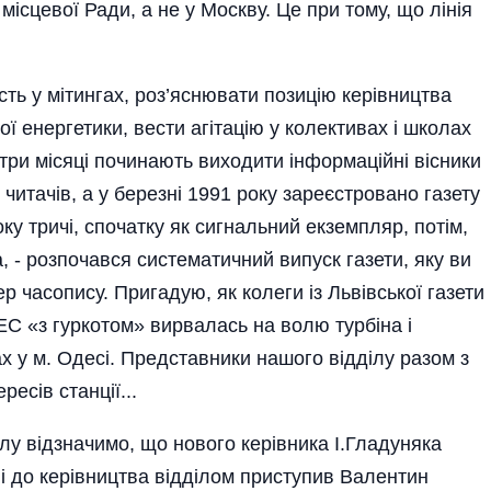
ісцевої Ради, а не у Москву. Це при тому, що лінія
ть у мітингах, роз’яснювати позицію керівництва
ої енергетики, вести агітацію у колективах і школах
 три місяці починають виходити інформаційні вісники
читачів, а у березні 1991 року зареєстровано газету
у тричі, спочатку як сигнальний екземпляр, потім,
,­ - розпочався систематичний випуск газети, яку ви
р часопису. Пригадую, як колеги із Львівської газети
С «з гуркотом» вирвалась на волю турбіна і
ах у м. Одесі. Представники нашого відділу разом з
ресів станції...
ілу відзначимо, що нового керівника І.Гладуняка
 і до керівництва відділом приступив Валентин