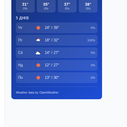
31°
35°
37°
38°
0%
0%
0%
0%
5 ДНІВ
Чт
24° / 39°
0%
Пт
18° / 32°
100%
Сб
14° / 27°
0%
Нд
12° / 27°
0%
Пн
13° / 30°
0%
Weather data by OpenWeather