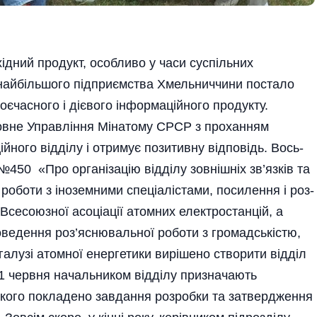
дний продукт, особливо у часи суспільних
 найбільшого підприємства Хмельниччини постало
оєчасного і дієвого інформаційного продукту.
ловне Управління Мінатому СРСР з проханням
­ного відділу і отримує по­зи­тив­ну відповідь. Вось­­­
№450 «Про орга­ні­зацію відділу зов­нішніх зв’язків та
роботи з іноземними спеціалістами, посилення і роз­
Все­союзної асоціації атомних еле­к­тростан­цій, а
роведення роз’яснювальної роботи з громадські­стю,
 галузі атомної енергетики вирішено створити відділ
. 11 червня начальником відділу призначають
кого покладено завдання розробки та затвердження