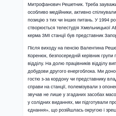
Митрофанович Решетник. Треба зауважит
особливо ме­дій­ники, активно спілкувал
позицію з тих чи інших питань. У 1994 р
створюється телестудія Хмельницької А
керма ЗМІ станції був представник Запо
Після виходу на пенсію Валентина Реш
Коренюк, безпосеред­ній керівник групи 
відділу. На долю праці­вників відділу в
добудови другого енергоблока. Ми донос
гостю з-за кордону чи представнику вла
справи на станції, полемізували з опон
звучав не лише у згаданих засобах масо
у солідних виданнях, ми підготували про
єднання», що розійшлась округою і зрешт