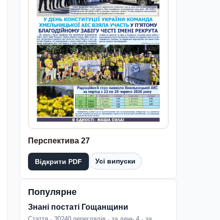
Перспектива 27
Усі випуски
Відкрити PDF
Популярне
Знані постаті Гощанщини
Стаття · 30240 переглядів · за день 4 · за