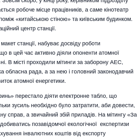
 Зовсім скоро, у кінці року, керівником підрозділу
ється робоче місце працівників, а саме кінотеатр
 поміж «китайською стіною» та київським будинком.
ційний центр станції.
макет станції, набуває досвіду роботи
що в цей час активно діяли опоненти атомної
вні. В місті проходили мітинги за заборону АЕС,
а обласна рада, а за нею і головний законодавчий
виток атомної енергетики.
оринь» перестало діяти електронне табло, що
льки зусиль необхідно було затратити, аби довести,
у справ, а звичайний збій приладів. На мітингу «За
добиватись позавідомчої екологічної експертизи
хування інвалютних коштів від експорту