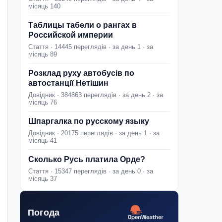
місяць 140
Таблицы табели о рангах в
Российской империи
Стаття · 14445 переглядів · за день 1 · за
місяць 89
Розклад руху автобусів по
автостанції Нетішин
Довідник · 384863 переглядів · за день 2 · за
місяць 76
Шпаргалка по русскому языку
Довідник · 20175 переглядів · за день 1 · за
місяць 41
Сколько Русь платила Орде?
Стаття · 15347 переглядів · за день 0 · за
місяць 37
Погода