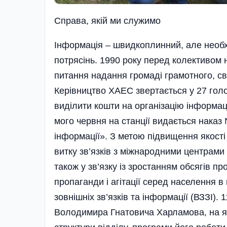
Справа, якiй ми служимо
Інформація – швидкоплинний, але необхі
потрясінь. 1990 року перед колективом
питання надання громаді грамотного, св
Керівництво ХАЕС звертається у 27 го
виділити кошти на орга­ні­зацію інформа­цій
мо­­го червня на станції видається наказ 
інформації». З метою підвищення якості 
витку зв’яз­ків з між­народними центрами 
також­ у зв’язку із зростанням обсягів п
пропаганди і агітації серед населення в
зовнішніх зв’язків та інформації (ВЗЗІ)
Володимира Гнатовича Харламова, на я