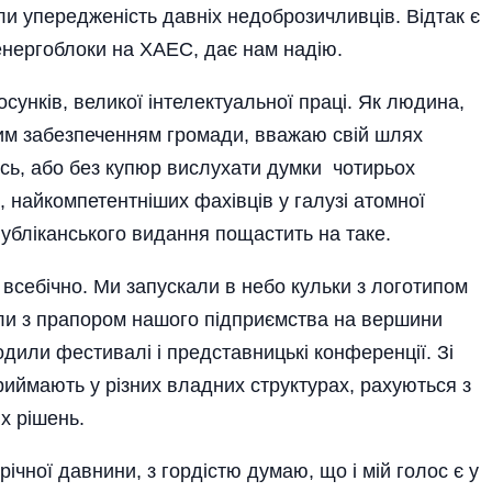
и упередженість давніх недоброзичливців. Відтак є
енергоблоки на ХАЕС, дає нам надію.
сунків, великої інтелектуальної праці. Як людина,
им забезпеченням громади, вважаю свій шлях
сь, або без купюр вислухати думки чотирьох
, найкомпетентніших фахівців у галузі атомної
ублі­канського видання пощастить на таке.
всебічно. Ми запускали в небо кульки з логотипом
ли з прапором нашого підприємства на вершини
водили фестивалі і представницькі конференції. Зі
иймають у різних владних структурах, рахуються з
х рішень.
чної давнини, з гордістю думаю, що і мій голос є у