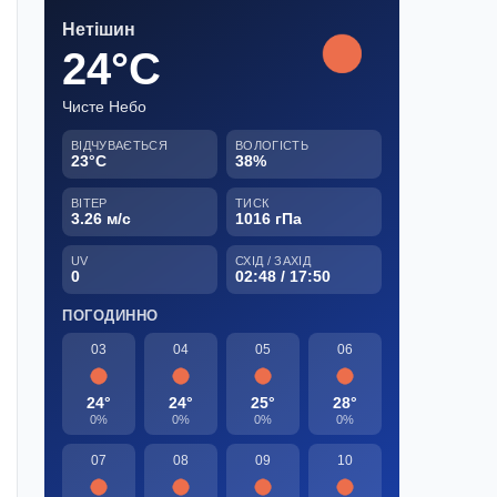
Нетішин
24°C
Чисте Небо
ВІДЧУВАЄТЬСЯ
ВОЛОГІСТЬ
23°C
38%
ВІТЕР
ТИСК
3.26 м/с
1016 гПа
UV
СХІД / ЗАХІД
0
02:48 / 17:50
ПОГОДИННО
03
04
05
06
24°
24°
25°
28°
0%
0%
0%
0%
07
08
09
10