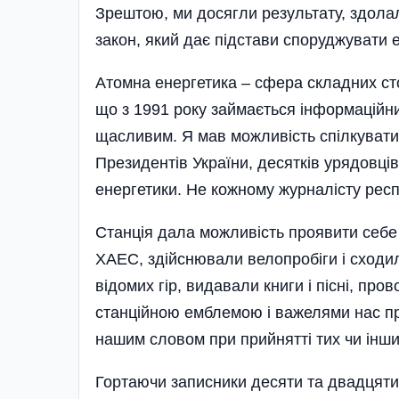
Зрештою, ми досягли результату, здолал
закон, який дає підстави споруджувати 
Атомна енергетика – сфера складних сто
що з 1991 року займається інформаційн
щасливим. Я мав можливість спілкувати
Президентів України, десятків урядовців
енергетики. Не кожному журналісту респ
Станція дала можливість проявити себе 
ХАЕС, здійснювали велопробіги і сходи
відомих гір, видавали книги і пісні, про
станційною емблемою і важелями нас пр
нашим словом при прийнятті тих чи інши
Гортаючи записники десяти та двадцятирі