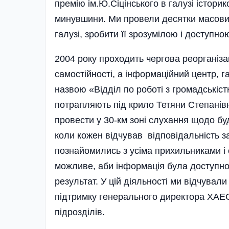
премію ім.Ю.Сі­цін­ського в галузі істор
минувшини. Ми провели десятки масових
галузі, зробити її зрозумілою і доступн
2004 року проходить чергова реорганізац
самостійності, а інформаційний центр, 
назвою «Відділ по роботі з громадськіс
потрапляють під крило Тетяни Степанів
провести у 30-км зоні слухання щодо бу
коли кожен відчував відповідальність за
познайомились з усіма прихиль­никами і
можливе, аби ін­формація була доступн
результат. У цій діяльності ми відчували
підтримку генерального дирек­тора ХАЕ
підрозділів.