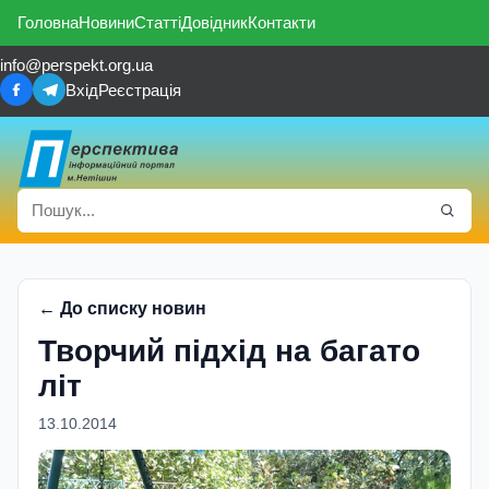
Головна
Новини
Статті
Довідник
Контакти
info@perspekt.org.ua
Вхід
Реєстрація
← До списку новин
Творчий пiдхiд на багато
лiт
13.10.2014