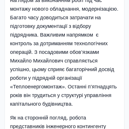
наглядом за виконанням робіт під час
монтажу нового обладнання, модернізацією.
Багато часу доводиться затрачати на
підготовку документації з відбору
підрядника. Важливим напрямком є
контроль за до­триманням тех­ноло­гічних
операцій. З посадовими обов’язками
Михайло Михайлович справляється
успішно, цьому сприяє багаторічний досвід
роботи у підрядній організації
«Теплоенергомонтаж». Останні п’ятнадцять
ро­ків він трудиться у структурі управління
капітального будів­ництва.
Як на сторонній погляд, робота
представників інже­нерного контингенту