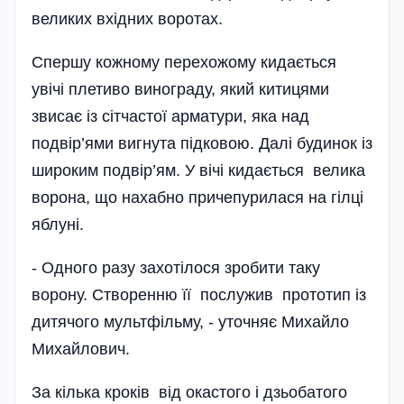
великих вхідних воротах.
Спершу кожному перехожому кидається
увічі плетиво винограду, який китицями
звисає із сітчастої арматури, яка над
подвір’ями вигнута підковою. Далі будинок із
широким подвір’ям. У вічі кидається велика
ворона, що нахабно причепурилася на гілці
яблуні.
- Одного разу захотілося зро­бити таку
ворону. Створенню її послужив прототип із
дитячого мульт­фільму, - уточняє Михайло
Михайлович.
За кілька кроків від окастого і дзьобатого