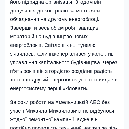
його підрядна організація. Згодом він
долучився до контролю за монтажем
обладнання на другому енергоблоці.
Завершити весь об’єм робіт завадив
мораторій на будівництво нових
енергоблоків. Світло в кінці тунелю
з’явилось, коли інженер влився у колектив
управління капітального будівництва. Через
п’ять років він з гордістю розділив радість
того, що другий енергоблок успішно видав в
енергосистему перші «кіловати».
За роки роботи на Хмельницькій АЕС без
участі Михайла Михай­ловича не відбулося
жодної ремонтної кампанії, адже він
постійно прово­дить технічний нагляд за під­