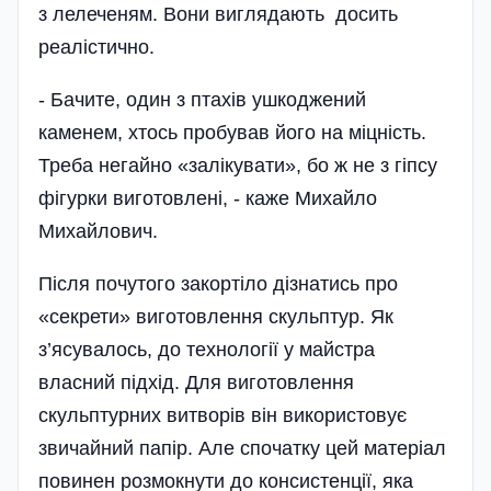
з лелеченям. Вони виглядають досить
реалістично.
- Бачите, один з пта­хів ушкоджений
каменем, хтось пробував його на міцність.
Треба негайно «залікувати», бо ж не з гіпсу
фігурки виготовлені, - каже Михайло
Михайлович.
Після почутого закортіло дізнатись про
«секрети» виготовлення скульптур. Як
з’ясувалось, до технології у майстра
власний під­хід. Для виготовлення
скульптурних витворів він використовує
звичайний папір. Але спочатку цей мате­рі­ал
повинен розмокнути до консистенції, яка