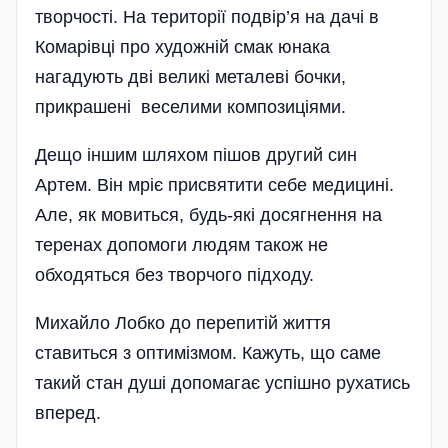
творчості. На території подвір’я на дачі в
Комарі­вці про художній смак юнака
нагадують дві великі метале­ві бочки,
прикрашені веселими композиціями.
Дещо іншим шляхом пішов другий син
Артем. Він мріє присвятити себе медицині.
Але, як мовиться, будь-які досягнення на
теренах допомоги людям також не
обходяться без творчого підходу.
Михайло Лобко до перепитій життя
ставиться з оптимізмом. Кажуть, що саме
такий стан душі до­помагає успішно рухатись
вперед.