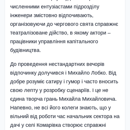
численними ентузі­астами підрозді­лу
інженери змістовно відпочивають,
організовуючи до чергового свята справжнє
театра­лізоване дійство, в якому актори –
працівники­ управління капітального
будівництва.
До проведення нестандартних вечорів
відпочинку долучився і Михайло Лобко. Від
добре розуміє сатиру і гумор і часто вносить
свою лепту у розробку сценаріїв. І це не
єдина творча грань Михайла Михайловича.
Напевно, не всі його колеги знають, що у
вільний від роботи час начальник сектора на
дачі у селі Комарівка створює справжні