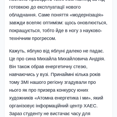
готовкою до експлуатації нового
обладнання. Саме поняття «модер­ні­зація»
завжди вселяє опти­мізм: щось оновлюється,
покращується, тобто йде в ногу з науково-
технічним прогресом.
Кажуть, яблуко від яблуні далеко не падає.
Це про сина Михайла Михайловича Андрія.
Він також обрав енергетичну стезю,
навчаючись у вузі. Принаймні кілька років
тому ЗМІ нашого регіону згадували про
нього як про призера конкурсу юних
художників «Атомна енергетика і ми», який
органі­зо­вує інформаційний центр ХАЕС.
Зараз студенту не вистачає часу для