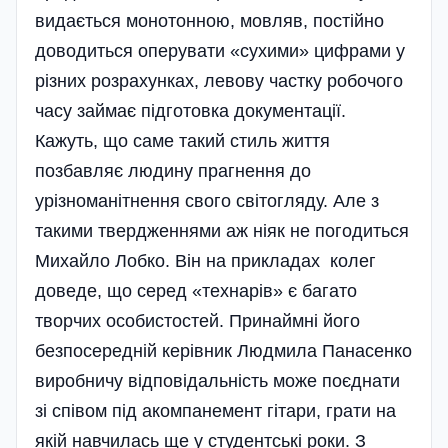
видається монотонн­ою, мовляв, постійно
до­водиться оперувати «сухими» цифрами у
різних розрахунках, левову частку робочого
часу займає підготовка документації.
Кажуть, що саме такий стиль життя
позбавляє людину прагнення до
урізноманітнення свого світогляду. Але з
такими твердженнями аж ніяк не погодиться
Михайло Лобко. Він на прикладах колег
доведе, що серед «технарів» є бага­то
творчих особистостей. Принаймні його
безпосередній керівник Людмила Панасенко
виробничу від­повідальність може поєднати
зі співом під акомпанемент гітари, грати на
якій навчилась ще у студентські роки. З