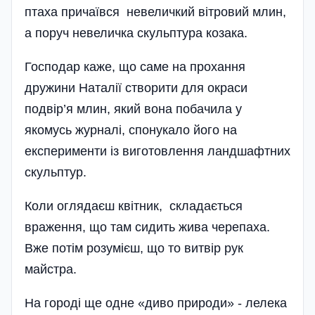
птаха причаївся невеличкий вітровий млин,
а поруч невеличка скульптура козака.
Господар каже, що саме на прохання
дружини Наталії створити для окраси
подвір’я млин, який вона побачила у
якомусь журналі, спону­кало його на
експерименти із виготовлення ландшафтних
скульптур.
Коли оглядаєш квіт­ник, складається
враження, що там сидить жива черепаха.
Вже потім розумієш, що то витвір рук
майстра­.
На городі ще одне «диво природи» - лелека