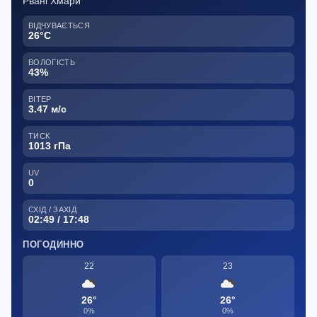
Рвані Хмари
ВІДЧУВАЄТЬСЯ
26°C
ВОЛОГІСТЬ
43%
ВІТЕР
3.47 м/с
ТИСК
1013 гПа
UV
0
СХІД / ЗАХІД
02:49 / 17:48
ПОГОДИННО
22
23
26°
26°
0%
0%