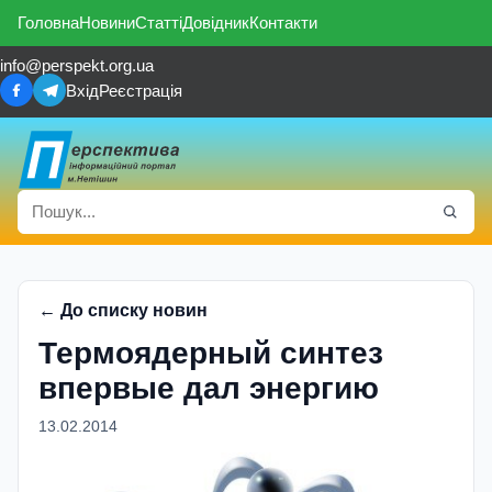
Головна
Новини
Статті
Довідник
Контакти
info@perspekt.org.ua
Вхід
Реєстрація
← До списку новин
Термоядерный синтез
впервые дал энергию
13.02.2014