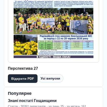
Перспектива 27
Усі випуски
Відкрити PDF
Популярне
Знані постаті Гощанщини
Стаття · 30261 переглядів · за день 25 · за місяць 161