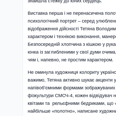
знайшла стежку до юних сердець.
Виставка перша і не перенасичена поло
психологічний портрет – серед улюблених
відображен­ня дійсності Тетяна Володими
характером і техні­кою виконання, манеро
Безпосередній хлопчина з кішкою у рука
юнка із заглибленими у свої думи очима
чям­ і, напевно, не простим характером.
Не оминула художниця колориту­ українс
важимо, Тетяна актив­но шукає акценти 
напівоб’ємними формами зображуваних о
фізкультури СМСЧ-4, кожен відвідувач н
квітами та рельєфними бедриками, що «
найбільше «полотно», написане художн