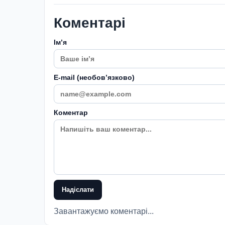
Коментарі
Імʼя
E-mail (необовʼязково)
Коментар
Надіслати
Завантажуємо коментарі...