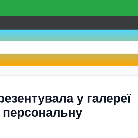
езентувала у галереї
 персональну