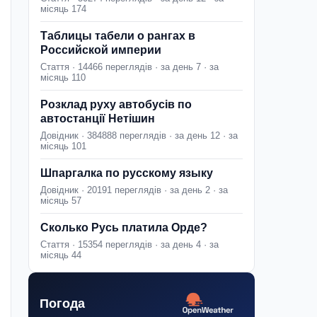
місяць 174
Таблицы табели о рангах в
Российской империи
Стаття · 14466 переглядів · за день 7 · за
місяць 110
Розклад руху автобусів по
автостанції Нетішин
Довідник · 384888 переглядів · за день 12 · за
місяць 101
Шпаргалка по русскому языку
Довідник · 20191 переглядів · за день 2 · за
місяць 57
Сколько Русь платила Орде?
Стаття · 15354 переглядів · за день 4 · за
місяць 44
Погода