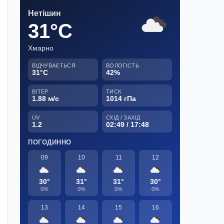
Нетішин
31°C
Хмарно
ВІДЧУВАЄТЬСЯ
ВОЛОГІСТЬ
31°C
42%
ВІТЕР
ТИСК
1.88 м/с
1014 гПа
UV
СХІД / ЗАХІД
1.2
02:49 / 17:48
ПОГОДИННО
09
10
11
12
30°
31°
31°
30°
0%
0%
0%
0%
13
14
15
16