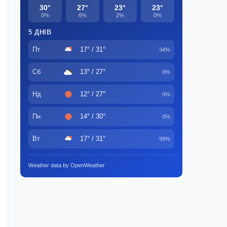
30°
27°
23°
23°
0%
6%
2%
0%
5 ДНІВ
Пт
17° / 31°
34%
Сб
13° / 27°
0%
Нд
12° / 27°
0%
Пн
14° / 30°
0%
Вт
17° / 31°
99%
Weather data by OpenWeather