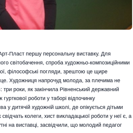
Арт-Пласт першу персональну виставку. Для
ого світо­бачення, спроба художньо-композиційними
ої, філософські погляди, зрештою це щире
місце. Художниця напрочуд молода, за плечима не
: три роки, як закінчила Рівненський державний
ж гурткової роботи у таборі відпочинку
ва у дитячій художній школі, де опікується дітьми
свідчать колеги, хист викладацької роботи у неї є, а
сутні на виставці, засвідчили, що молодий педагог