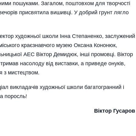
ними пошуками. Загалом, поштовхом для творчості
вечорів присвятила вишивці. У добрий грунт лягло
ректор­ художньої школи Інна Степаненко, заслужений
міського­ краєзнавчого музею Оксана Кононюк,
ьницької АЕС Віктор Демидюк, інші промовці. Віктор
отримав насолоду від виставки, а приведе онуків,
я з мистецтвом.
іал викладачів художньої школи багатогранний і
да поросль!
Віктор Гусаров