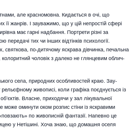
тнами, але красномовна. Кидається в очі, що
 її жанрів. І зауважимо, що у цій непростій сфері
рівна має гарні надбання. Портрети різні за
ю передачі тих чи інших відтінків психології.
х, святкова, по-дитячому яскрава дівчинка, печальна
, колоритний чо­ловік з далеко не глянцевим облич­
ького села, природних особливостей краю. Зау­
у рельєфному живописі, коли графіка поєднується із
б’єктів. Власне, приходячи у зал лікувальної
е може оминути оком розпис стіни із яскравими
повзають» по живописній фантазії. Напевно це
ицею у Нетішині. Хоча знаю, що домашня оселя