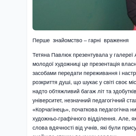
Перше знайомство – гарні враження
Тетяна Павлюк презентувала у галереї 
молодої художниці це презентація власн
засобами передати переживання і настр
розкриття душі, що шукає у світі своє 
надто обтяжливий багаж літ та здобутків
університет, незначний педагогічний ста
«Корчагінець», початкова педагогічна ни
художньо-графічного відділення. Але, як 
слова вдячності від учнів, які були при