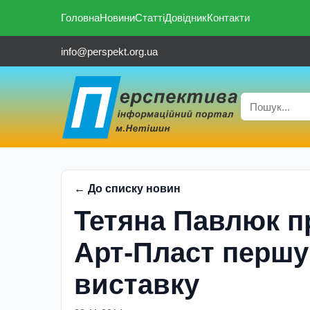
Головна
Новини
Статті
Довідник
Контакти
info@perspekt.org.ua
← До списку новин
Тетяна Павлюк пр
Арт-Пласт першу
виставку