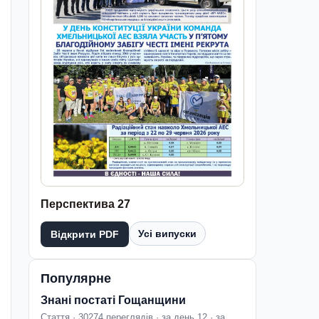
Перспектива 27
Усі випуски
Відкрити PDF
Популярне
Знані постаті Гощанщини
Стаття · 30274 переглядів · за день 12 · за