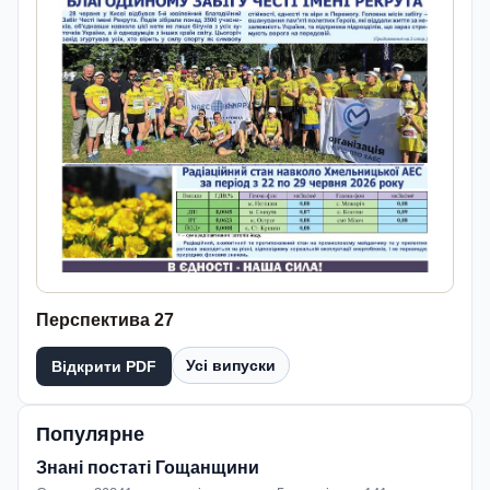
Перспектива 27
Усі випуски
Відкрити PDF
Популярне
Знані постаті Гощанщини