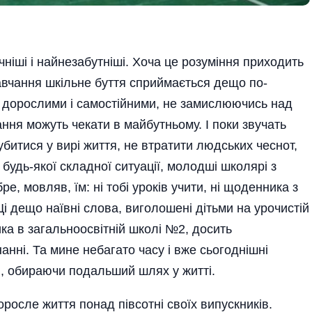
чніші і найнезабутніші. Хоча це розуміння приходить
навчання шкільне буття сприймається дещо по-
 дорослими і самостійними, не замислюючись над
ання можуть чекати в майбутньому. І поки звучать
губитися у вирі життя, не втратити людських чеснот,
 будь-якої складної ситуації, молодші школярі з
е, мовляв, їм: ні тобі уроків учити, ні щоденника з
і дещо наївні слова, виголошені дітьми на урочистій
ика в загальноосвітній школі №2, досить
нанні. Та мине небагато часу і вже сьогоднішні
, обираючи подальший шлях у житті.
росле життя понад півсотні своїх випускників.