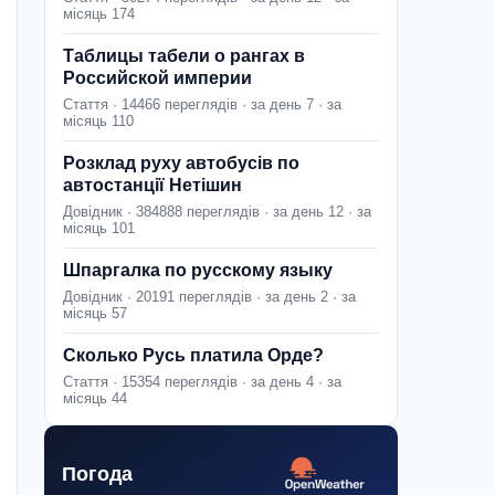
місяць 174
Таблицы табели о рангах в
Российской империи
Стаття · 14466 переглядів · за день 7 · за
місяць 110
Розклад руху автобусів по
автостанції Нетішин
Довідник · 384888 переглядів · за день 12 · за
місяць 101
Шпаргалка по русскому языку
Довідник · 20191 переглядів · за день 2 · за
місяць 57
Сколько Русь платила Орде?
Стаття · 15354 переглядів · за день 4 · за
місяць 44
Погода