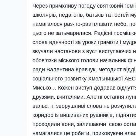
Через примхливу погоду святковий гомін
школярів, педагогів, батьків та гостей м
намагалося раз-по-раз плакати небо, по
цього не затьмарилася. Радісні посмішки
слова вдячності за уроки грамоти і мудр
звучали настанови з вуст виступаючих н
обов’язки міського голови начальник фі
ради Валентина Кравчук, методист відді
соціального розвитку Хмельницької АЕС
Мисько… Кожен виступ додавав відчуття
друзями, вчителями. Але ні остання лун
вальс, ні зворушливі слова не розчулили
коридор із вишиваних рушників, підняти
проходили вони, залишаючи свою останню
намагалися це робити, приховуючи власн