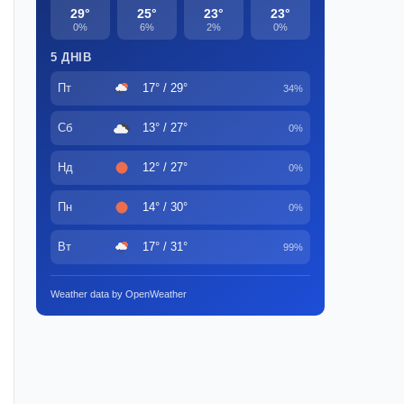
29°
25°
23°
23°
0%
6%
2%
0%
5 ДНІВ
Пт
17° / 29°
34%
Сб
13° / 27°
0%
Нд
12° / 27°
0%
Пн
14° / 30°
0%
Вт
17° / 31°
99%
Weather data by OpenWeather