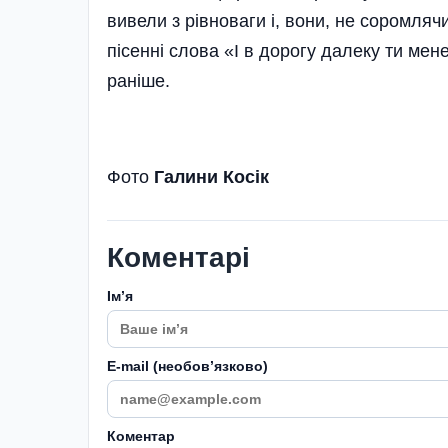
вивели з рівноваги і, вони, не соромля
пісенні слова «І в дорогу далеку ти мен
раніше.
Фото
Галини Косік
Коментарі
Імʼя
E-mail (необовʼязково)
Коментар