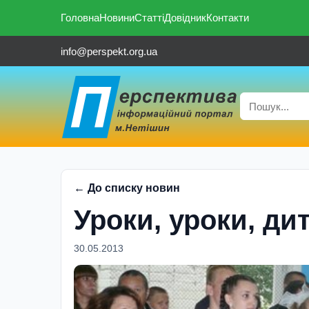
Головна
Новини
Статті
Довідник
Контакти
info@perspekt.org.ua
← До списку новин
Уроки, уроки, ди
30.05.2013