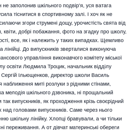
 не заполонив шкільного подвір’я, уся ватага
усила тіснитися в спортивному залі. І хоч як не
силаючи згори струмені дощу, урочистість свята від
, квіти, добрі побажання, фото на згадку про школу,
ості, все, як і належить у таких випадках. Щемливо
а лінійці. До випускників зверталися виконуюча
нансового управління виконавчого комітету міської
лу освіти Людмила Троцик, начальник відділу
 Сергій Ільющенков, директор школи Василь
 наближення миті розлуки з рідними стінами,
ка мелодія шкільного дзвоника, ні прощальний
 так випускників, як проходження крізь своєрідний
х над головами випускників. Саме через нього
 шкільну лінійку. Хлопці бравували, а чи тільки
і переживання. А от дівчат материнські обереги