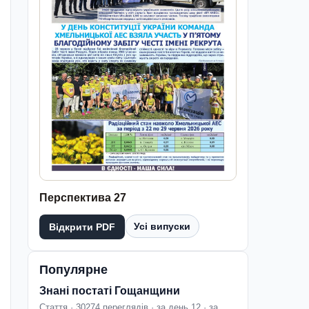
Перспектива 27
Усі випуски
Відкрити PDF
Популярне
Знані постаті Гощанщини
Стаття · 30274 переглядів · за день 12 · за