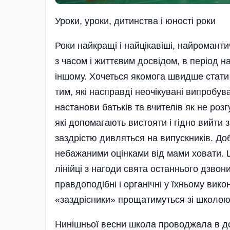
Уроки, уроки, дитинства і юності роки
Роки найкращі і найцікавіші, найроманти
з часом і життєвим досвідом, в період 
іншому. Хочеться якомога швидше стати
тим, які насправді неочікувані випробув
настанови батьків та вчителів як не роз
які допомагають вистояти і гідно вийти з
заздрістю дивляться на випускників. Добр
небажаними оцінками від мами ховати. Ц
лінійці з нагоди свята останнього дзвон
правдоподібні і органічні у їхньому вико
«заздрісники» прощатимуться зі школою
Нинішньої весни школа прово­джала в до