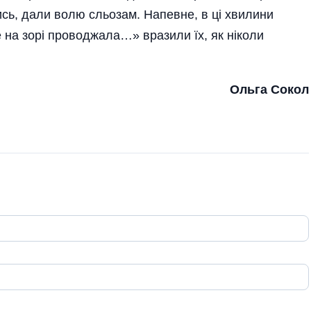
чись, дали волю сльозам. Напевне, в ці хвилини
е на зорі прово­джала…» вразили їх, як ніколи
Ольга Сокол