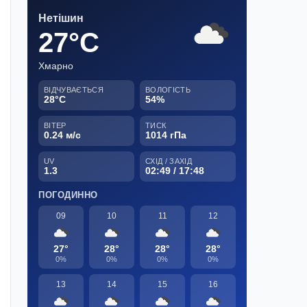
Нетішин
27°C
Хмарно
ВІДЧУВАЄТЬСЯ
ВОЛОГІСТЬ
28°C
54%
ВІТЕР
ТИСК
0.24 м/с
1014 гПа
UV
СХІД / ЗАХІД
1.3
02:49 / 17:48
ПОГОДИННО
09
10
11
12
27°
28°
28°
28°
0%
0%
0%
0%
13
14
15
16