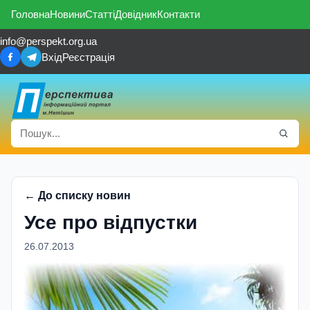
Головна
Новини
Статті
Довідник
Контакти
info@perspekt.org.ua
Вхід
Реєстрація
← До списку новин
Усе про відпустки
26.07.2013