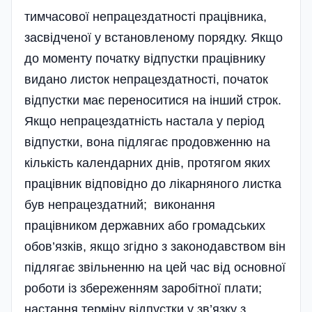
тимчасової непрацездатності працівника,
засвідченої у встановленому порядку. Якщо
до моменту початку відпустки працівнику
видано листок непрацездатності, початок
відпустки має переноситися на інший строк.
Якщо непрацездатність настала у період
відпустки, вона підлягає продовженню на
кількість календарних днів, протягом яких
праці­вник відповідно до лікарняного листка
був непрацездатний; виконання
працівником державних або громадських
обов’язків, якщо згідно з законодавством він
підлягає звільненню на цей час від основної
роботи із збереженням заробітної плати;
настання терміну відпустки у зв’язку з