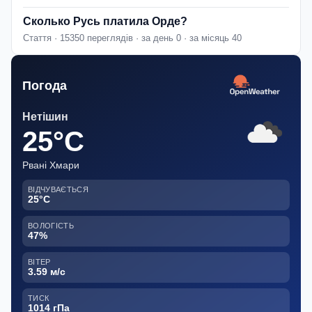
Сколько Русь платила Орде?
Стаття · 15350 переглядів · за день 0 · за місяць 40
Погода
Нетішин
25°C
Рвані Хмари
ВІДЧУВАЄТЬСЯ
25°C
ВОЛОГІСТЬ
47%
ВІТЕР
3.59 м/с
ТИСК
1014 гПа