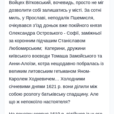
Войцех Вітковський, вочевидь, просто не міг
дозволити собі залишатись у місті. За сотні
миль, у Ярославі, неподалік Пшемисля,
очікувався з’їзд доньок вже покійного князя
Олександра Острозького - Софії, заміжньої
за коронним підчашим Станіславом
Любомирським; Катерини, дружини
київського воєводи Томаша Замойського та
Анни-Алоїзи, котра нещодавно побралась із
великим литовським гетьманом Яном-
Каролем Ходкевичем… Холодними
січневими днями 1621 р. вони ділили між
собою розлогу батьківську спадщину. Але
що ж непокоїло настоятеля?
На початку серпня 1619 р. відійшов із цього