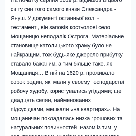
світу син того самого князя Олександра -
Януш. У документі останньої волі -
тестаменті, він заповів костьолові село
Мощаницю неподалік Острога. Матеріальне
становище католицького храму було не
найкращим, тож будь-яке джерело прибутку
ставало бажаним, а тим більше таке, як
Мощаниця… В ній на 1620 р. проживало
сорок родин, які мали у своєму господарстві
робочу худобу, користувались угіддями; ще
двадцять селян, найменованих
підсусідками, мешкали «на квартирах». На
мощаничан покладалась низка грошових та
натуральних повинностей. Разом із тим, у