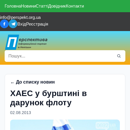
Головна
Новини
Статті
Довідник
Контакти
info@perspekt.org.ua
Вхід
Реєстрація
← До списку новин
ХАЕС у бурштинi в
дарунок флоту
02.08.2013