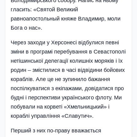
Володимирського собору. Напис на ньому
гласить: «Святой Великий
равноапостольный княже Владимир, моли
Бога о нас».
Через заходи у Херсонесі відбулися певні
зміни в програмі перебування в Севастополі
нетішинської делегації колишніх моряків і їх
родин – змістилися в часі відвідини бойових
кораблів. Але це не зупинило бажання
поспілкуватися з екіпажами, довідатися про
будні і перспективи українського флоту. Ми
побували на корветі «Хмельницький» і
кораблі управління «Славутич».
Перший з них по-праву вважається