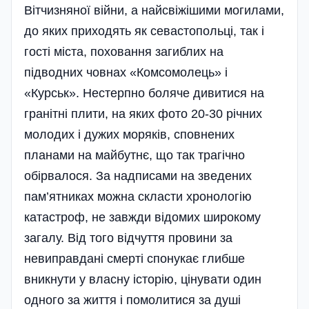
Вітчизняної війни, а найсвіжішими могилами,
до яких приходять як севастопольці, так і
гості міста, поховання загиблих на
підводних човнах «Комсомолець» і
«Курськ». Нестерпно боляче дивитися на
гранітні плити, на яких фото 20-30 річних
молодих і дужих моряків, сповнених
планами на майбутнє, що так трагічно
обірвалося. За надписами на зведених
пам’ятниках можна скласти хронологію
катастроф, не завжди відомих широкому
загалу. Від того відчуття провини за
невиправдані смерті спонукає глибше
вникнути у власну історію, цінувати один
одного за життя і помолитися за душі