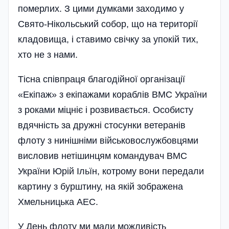
померлих. З цими думками заходимо у
Свято-Нікольський собор, що на території
кладовища, і ставимо свічку за упокій тих,
хто не з нами.
Тісна співпраця благодійної органі­зації
«Екіпаж» з екіпажами кораблів ВМС України
з роками міцніє і розвивається. Особисту
вдячність за дружні стосунки ветеранів
флоту з нинішніми військовослужбовцями
висловив нетішинцям командувач ВМС
України Юрій Ільїн, котрому вони передали
картину з бурштину, на якій зображена
Хмельницька АЕС.
У День флоту ми мали можливість