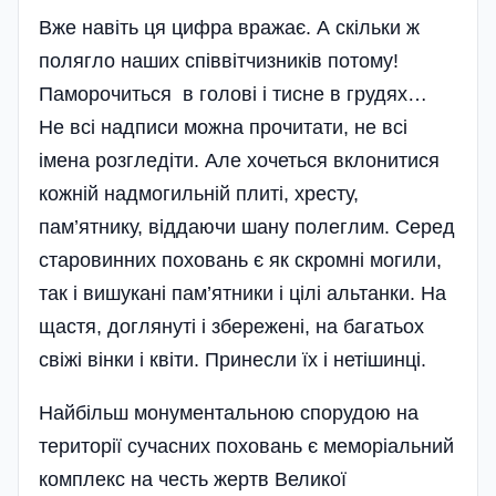
Вже навіть ця цифра вражає. А скільки ж
полягло наших співвітчизників потому!
Паморочиться в голові і тисне в грудях…
Не всі надписи можна прочитати, не всі
імена розгледіти. Але хочеться вклонитися
кожній надмогильній плиті, хресту,
пам’ятнику, віддаючи шану полеглим. Серед
старовинних поховань є як скромні могили,
так і вишукані пам’ятники і цілі альтанки. На
щастя, доглянуті і збережені, на багатьох
свіжі вінки і квіти. Принесли їх і нетішинці.
Найбільш монументальною спорудою на
території сучасних поховань є меморіальний
комплекс на честь жертв Великої