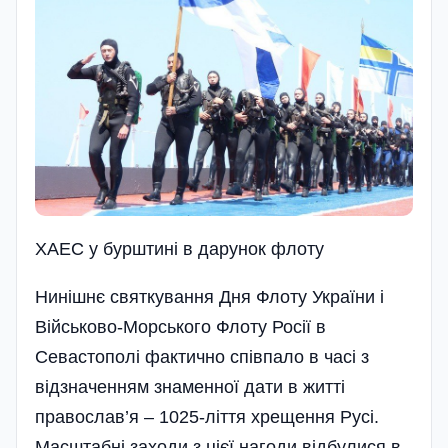
ХАЕС у бурштинi в дарунок флоту
Нинішнє святкування Дня Флоту України і
Військово-Морського Флоту Росії в
Севастополі фактично співпало в часі з
відзначенням знаменної дати в житті
православ’я – 1025-ліття хрещення Русі.
Масштабні заходи з цієї нагоди відбулися в