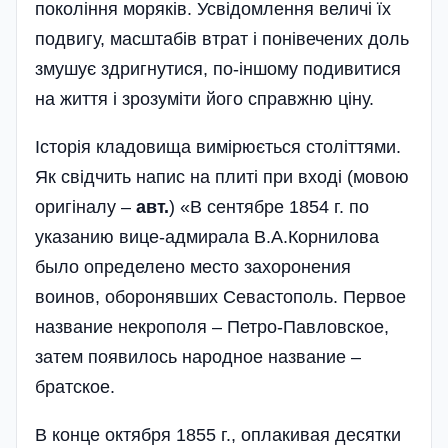
покоління моряків. Усвідомлення величі їх
подвигу, масштабів втрат і понівечених доль
змушує здригнутися, по-іншому подивитися
на життя і зрозу­міти його справжню ціну.
Історія кладовища вимірюється століттями.
Як свідчить напис на плиті при вході (мовою
оригіналу –
авт.
) «В сентябре 1854 г. по
указанию вице-адмирала В.А.Корнилова
было определено место захоронения
воинов, оборонявших Севастополь. Первое
название некрополя – Петро-Павловское,
затем появилось народное название –
братское.
В конце октября 1855 г., оплакивая десятки