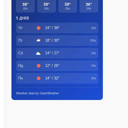
38°
39°
39°
36°
0%
0%
0%
0%
5 ДНІВ
Чт
24° / 39°
0%
Пт
18° / 30°
70%
Сб
14° / 27°
0%
Нд
12° / 26°
0%
Пн
14° / 32°
0%
Weather data by OpenWeather