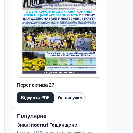
Перспектива 27
Усі випуски
Відкрити PDF
Популярне
Знані постаті Гощанщини
Стаття · 30245 переглядів · за день 9 · за