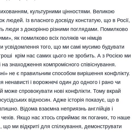
 вихованням, культурними цінностями. Великою
к людей. Із власного досвіду констатую, що в Росії,
вуть люди з докорінно різними поглядами. Помилково
ими», як помилково всіх поляків чи німців
ти усвідомлення того, що ми самі мусимо будувати
і гроші крім нас самих цього не зробить. А з Росією ми
ні на знаходження компромісного співіснування.
і» не є правильним способом вирішення конфлікту.
 ненависті і ворожнечі один до одного і рано чи
ій може спровокувати нові конфлікти. Тому вкрай
усідських відносин. Адже історія показує, що в
атишно. Відома взаємна неприязнь англійців і
і чехів. Якщо нас хтось сприймає як поганих, то наше
, що ми відкриті для спілкування, демонструвати