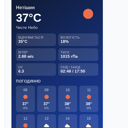
Нетішин
37°C
Чисте Небо
ВІДЧУВАЄТЬСЯ
ВОЛОГІСТЬ
35°C
18%
ВІТЕР
ТИСК
2.88 м/с
1015 гПа
UV
СХІД / ЗАХІД
6.3
02:48 / 17:50
ПОГОДИННО
08
09
10
11
37°
37°
38°
38°
0%
0%
0%
0%
12
13
14
15