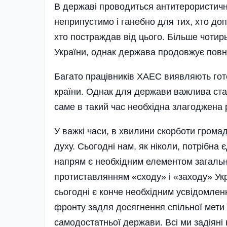
В державі проводиться антитерористичн
неприпустимо і ганебно для тих, хто до
хто по­страждав від цього. Більше чотир
України, однак держава продовжує повн
Багато працівників ХАЕС виявляють гото
країни. Однак для держави важлива ста­
саме в такий час необхідна злагоджена 
У важкі часи, в хвилини скорботи грома
духу. Сьогодні нам, як ніколи, потрібна
напрям є необхідним елементом загальн
протиставлянням «сходу» і «заходу» Укр
сьогодні є конче необхідним усвідомле
фронту задля досягнення спільної мети 
самодостатньої держави. Всі ми задіян