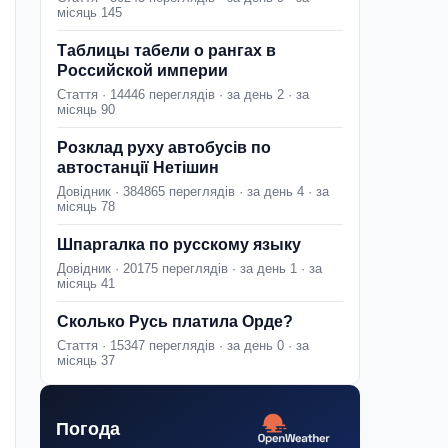
місяць 145
Таблицы табели о рангах в
Российской империи
Стаття · 14446 переглядів · за день 2 · за
місяць 90
Розклад руху автобусів по
автостанції Нетішин
Довідник · 384865 переглядів · за день 4 · за
місяць 78
Шпаргалка по русскому языку
Довідник · 20175 переглядів · за день 1 · за
місяць 41
Сколько Русь платила Орде?
Стаття · 15347 переглядів · за день 0 · за
місяць 37
Погода