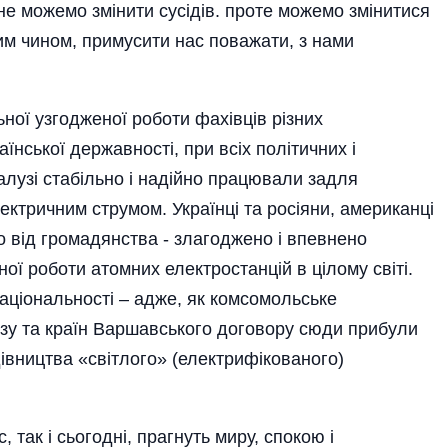
 не можемо змінити сусідів. проте можемо змінитися
ким чином, примусити нас поважати, з нами
ної узгодженої роботи фахівців різних
аїнської державності, при всіх політичних і
алузі стабільно і надійно працювали задля
ектричним струмом. Українці та росіяни, американці
жно від громадянства - злагоджено і впевнено
ї роботи атомних електростанцій в цілому світі.
аціональності – адже, як комсомольське
юзу та країн Варшавського договору сюди прибули
дівництва «світлого» (електрифікованого)
, так і сьогодні, прагнуть миру, спокою і