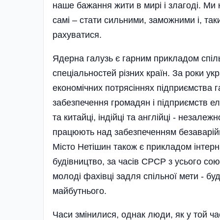
наше бажання жити в мирі і злагоді. Ми
самі – стати сильними, заможними і, та
рахуватися.
Ядерна галузь є гарним прикладом спіль
спеціальностей різних країн. За роки укр
економічних потря­сіннях підприємства г
забезпечення громадян і підприємств ел
та китайці, індійці та англійці - незале
працюють над забезпеченням безаварійно
Місто Нетішин також є прикладом інтерн
будівництво, за часів СРСР з усього со
молоді фахівці задля спільної мети - бу
майбутнього.
Часи змінилися, однак люди, як у той час