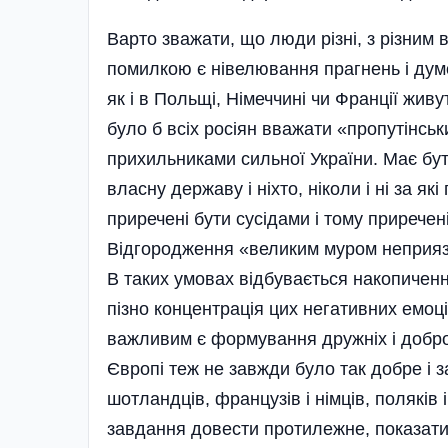
Варто зважати, що люди різні, з різним
помилкою є нівелювання прагнень і думо
як і в Польщі, Німеччині чи Франції жи
було б всіх росіян вважати «пропутінськ
прихильниками сильної України. Має бу
власну державу і ніхто, ніколи і ні за як
приречені бути сусідами і тому прирече
Відгородження «великим муром неприязн
В таких умовах відбувається накопичення
пізно концентрація цих негативних емоц
важливим є формування дружніх і доброс
Європі теж не завжди було так добре і з
шотландців, французів і німців, поляків 
завдання довести протилежне, показати