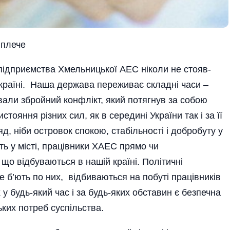
 плече
ідприємства Хмельницької АЕС ніколи не стояв­
Україні. Наша держава переживає складні часи –
кували збройний конфлікт, який потягнув за собою
стояння різних сил, як в середині України так і за її
, ніби островок спокою, стабільності і добробуту у
ь у місті, працівники ХАЕС прямо чи
що відбуваються в нашій країні. Полі­тичні
е б’ють по них, відбиваються на побуті працівників
у будь-який час і за будь-яких обставин є безпечна
ьких потреб суспільства.