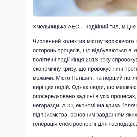
Хмельницька АЕС – надійний тил, міцне
Численний колектив містоутворюючого п
осторонь процесів, що відбуваються в 
полі­тичні події кінця 2013 року спрово
економіч­ну кризу, що провокує нині проти
межами. Місто Нетішин, на перший погляд
вирі цих подій. Однак люди, що мешкают
опосередковано задіяні в усіх процесах, 
негаразди, АТО, економічна криза боляч
підприємства, основним завданням яких 
генерація електроенергії для господарс