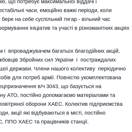
ою, що потребує максимальної віддачі і
стабільні часи, емоційно важкі періоди, коли
бере на себе суспільний тягар - вільний час
ормування ініціатив та участі в різноманітних акціях
м і впроваджувачем багатьох благодійних акцій,
жбовців Збройних сил України і постраждалих
нашої держави. Члени нашого колективу періодично
асобів для потреб армії. Повністю укомплектована
ецпризначення в/ч 3043, що базується на
ону АТО, постійно допомагаємо матеріалами та
повітряної оборони ХАЕС. Колектив підприємства
и, акції які відбуваються в місті, постійно
, ППО ХАЕС та працівників станції.