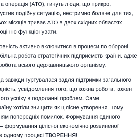
а операція (АТО), гинуть люди, що прикро,
пустив подібну ситуацію, нестримно боляче для тих,
ьох місяців триває АТО в двох східних областях
оцінно функціонувати.
в­ність активно включитися в процеси по обороні
більна робота стратегічних підприємств країни, адже
робота всього державницького організму.
да завжди гуртувалася задля підтримки загального
 єдність, усвідомлення того, що кожна робота, кожен
ого успіху в подоланні проблем. Саме
аїну хотіли знищити як цілісне утворення. Тому
нням попередніх помилок. Формування єдиного
– формування цілісної економічно розвиненої
і в одному процесі ТВОРЕННЯ!