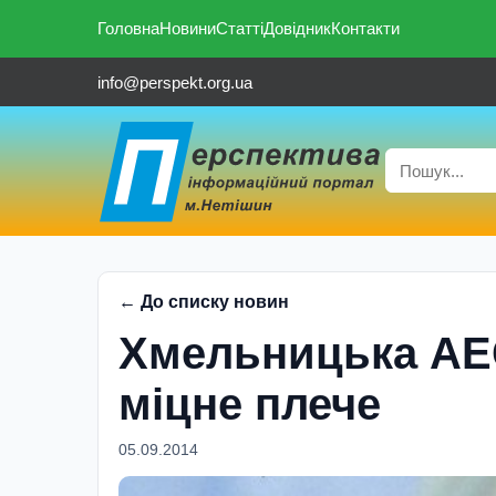
Головна
Новини
Статті
Довідник
Контакти
info@perspekt.org.ua
← До списку новин
Хмельницька АЕС
міцне плече
05.09.2014