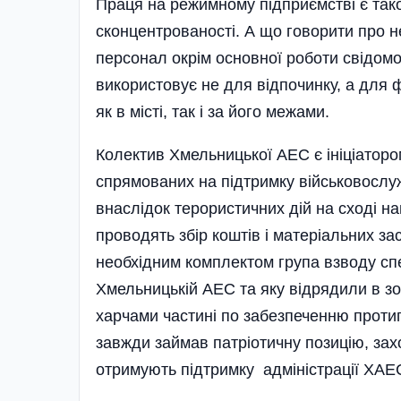
Праця на режимному підпри­ємстві є так
сконцентрованості. А що говорити про не
персонал окрім основної роботи свідомо 
використовує не для відпочинку, а для ф
як в місті, так і за його межами.
Колектив Хмельницької АЕС є ініціаторо
спрямованих на підтримку військовослу
внаслідок терористичних дій на сході 
проводять збір коштів і матеріальних з
необхідним комплектом група взводу сп
Хмельницькій АЕС та яку відрядили в з
харчами частині по забезпеченню проти
завжди займав патріотичну позицію, заход
отримують підтримку адміністрації ХАЕС