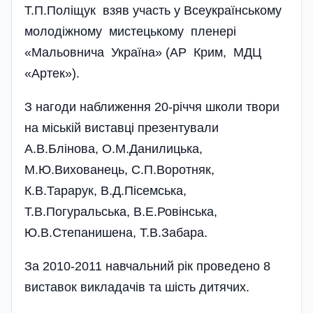
Т.П.Поліщук взяв участь у Всеукраїнському
молодіжному мистецькому пленері
«Мальовнича Україна» (АР Крим, МДЦ
«Артек»).
З нагоди наближення 20-річчя школи твори
на міській виставці презентували
А.В.Блінова, О.М.Данилицька,
М.Ю.Вихованець, С.П.Во­­ротняк,
К.В.Тарарук, В.Д.Пі­сем­ська,
Т.В.Погуральська, В.Е.Ровін­ська,
Ю.В.Степанишена, Т.В.Забара­.
За 2010-2011 навчальний рік проведено 8
виставок викладачів та шість дитячих.