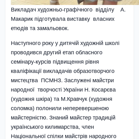
Викладач художньо-гра­фічного відділу А.
Макарик підготувала виставку власних
етюдів та зама­льовок.
Наступного року у дитя­чій художній школі
проводи­вся другий етап обласно­го
семінару-курсів підвищення рівня
кваліфікації викладачів образотворчого
мистецтва ПСМНЗ. Заслужені майстри
народної творчості України Н. Коса­рєва
(художня шкіра) та М.Кравчук (художня
соломка) полони­ли неперевершеною
майстер­ні­с­­тю­. Знаний майстер традицій
укра­їнського килимарства, член
Національної спілки майст­рів народного