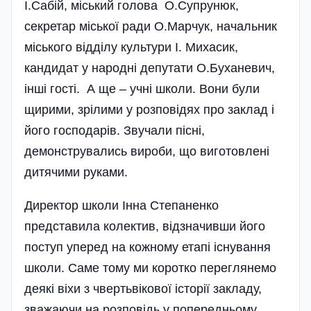
І.Сабій, міський голова О.Супрунюк,
секретар місь­кої ради О.Ма­р­чук, начальник
міського відді­лу культури І. Михасик,
кандидат у народні депутати О.Буханевич,
інші гості. А ще – учні школи. Вони були
щирими, зрілими у розповідях про заклад і
його господарів. Звучали пісні,
демонструвались вироби, що виготовлені
дитячими руками.
Директор школи Інна Степаненко
представила колектив, відзначивши його
поступ уперед на кожному етапі існування
школи. Саме тому ми коротко переглянемо
деякі віхи з чвертьвікової історії закладу,
зважаючи на розповідь у попередньому