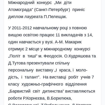
Міжнародний конкурс „Ми діти
Атомограда” (Санкт-Петербург) приніс
диплом лауреата П.Пе­лещак.
У 2011-2012 навчальному році з повною
вищою освітою працює 11 викладачів з 14,
один навчається у вузі. А-М. Макарик
отримує 2 місце у міжнародному конкурсі
„Політ в тиші” м. Феодосія. О.Кудряшова та
Д.Тутова презентували спільну
персональну виставку „І краса, і моло­
дість, і талант”. На виставці робіт учнів 7
класу художньо-гра­фічного відділення
„Барвистий світ дитинства” вистав­ляються
роботи Р.Корнє­єва, В.Борилюка,