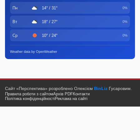
Пн
14° / 31°
0%
Вт
18° / 27°
0%
Ср
10° / 24°
0%
Weather data by OpenWeather
Сайт «Перспектива» розроблено Олексієм
BinLiz
Гусаровим.
Правила роботи з сайтом
Архів PDF
Контакти
Політика конфіденційності
Реклама на сайті