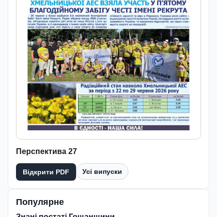
Перспектива 27
Усі випуски
Відкрити PDF
Популярне
Знані постаті Гощанщини