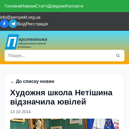
Головна
Новини
Статті
Довідник
Контакти
info@perspekt.org.ua
Вхід
Реєстрація
← До списку новин
Художня школа Нетішина
відзначила ювілей
13.10.2014