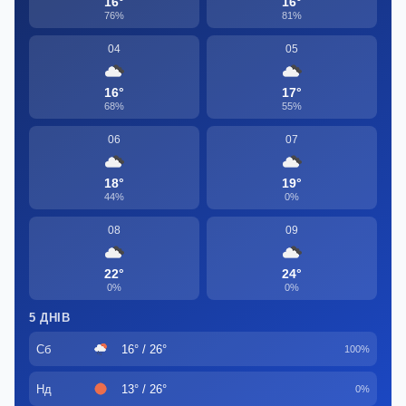
16°
16°
76%
81%
04
05
16°
17°
68%
55%
06
07
18°
19°
44%
0%
08
09
22°
24°
0%
0%
5 ДНІВ
Сб
16° / 26°
100%
Нд
13° / 26°
0%