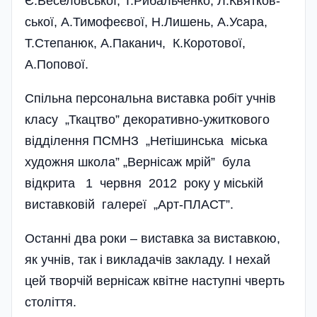
Є.Веселовської, Т.Рибальченко, Л.Квят­ко­в­
ської, А.Тимофеєвої, Н.Ли­шень, А.Усара,
Т.Степанюк, А.Паканич, К.Коротової,
А.Попової.
Спільна персональна виставка робіт учнів
класу „Ткацтво” декоративно-ужиткового
відділення ПСМНЗ „Нетішинська міська
художня школа” „Вернісаж мрій” була
відкрита 1 червня 2012 року у міській
виставковій галер­еї „Арт-ПЛАСТ”.
Останні два роки – виставка за виставкою,
як учнів, так і викладачів закладу. І нехай
цей творчій вернісаж квітне наступні чверть
століття.