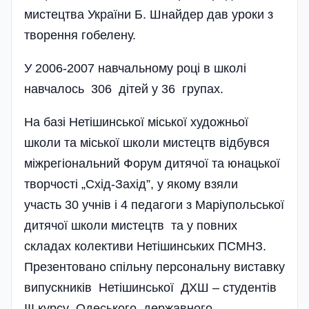
мистецтва України Б. Шнайдер дав уроки з
творення гобелену.
У 2006-2007 навчальному році в школі
навчалось 306 дітей у 36 групах.
На базі Нетішинської місь­кої художньої
школи та місь­кої школи мистецтв відбувся
міжрегіональний Форум дитячої та юнацької
творчості „Схід-Захід”, у якому взяли
участь 30 учнів і 4 педагоги з Маріу­польської
дитячої школи мистецтв та у повних
складах колективи Нетішинських ПСМНЗ.
Презентовано спільну персональну виставку
випускників Нетішинської ДХШ – студентів
ІІІ курсу Одеського державного