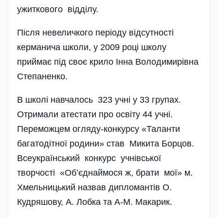
ужиткового відділу.
Після невеличкого періоду відсутності
керманича школи, у 2009 році школу
приймає під своє крило Інна Володими­рівна
Степаненко.
В школі навчалось 323 учні у 33 групах.
Отримали атестати про освіту 44 учні.
Переможцем огляду-конкурсу «Таланти
багатодітної родини» став Микита Борцов.
Всеукраїнський конкурс учнівської
творчості «Об’єд­наймося ж, брати мої» м.
Хмельницький назвав дипломантів О.
Кудряшову, А. Лобка та А-М. Макарик.