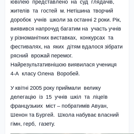
ювілею представлено на суд глядачів,
жителів та гостей м. Нетішина творчий
доробок учнів школи за останні 2 роки. Рік,
виявився напрочуд багатим на участь учнів
у різноманітних виставках, конкурсах та
фестивалях, на яких дітям вдалося зібрати
рясний врожай перемог.
Найрезультативнішою виявилася учениця
4-А класу Олена Воробей.
У квітні 2005 року приймали велику
делегацію із 15 учнів шкіл та ліцеїв
французьких міст – побратимів Авуан,
Шенон та Бургей. Школа набуває власний
гімн, герб, газету­.