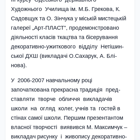
Художнього Училища ім. М.Б. Грекова, К.
Садовщук та О. Зінчука у міській мисте­цькій
галереї „Арт-ПЛАСТ”, продемонстровано
діяльності кла­сів ткацтва та бісерування
декоративно-ужиткового відділу Нетішин­
ської ДХШ (викладачі О.Сахарук, А. Блі­
нова).
У 2006-2007 навчальному році
започаткована пре­красна традиція пред­
ставляти творче обличчя викладачів
школи на огляд колег, учнів та гостей в
стінах самої школи. Першим презентантом
власної творчості виявився М. Максимчук –
викладач рисунку і живопису декоративно-