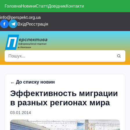
Головна
Новини
Статті
Довідник
Контакти
info@perspekt.org.ua
Вхід
Реєстрація
← До списку новин
Эффективность миграции
в разных регионах мира
03.01.2014