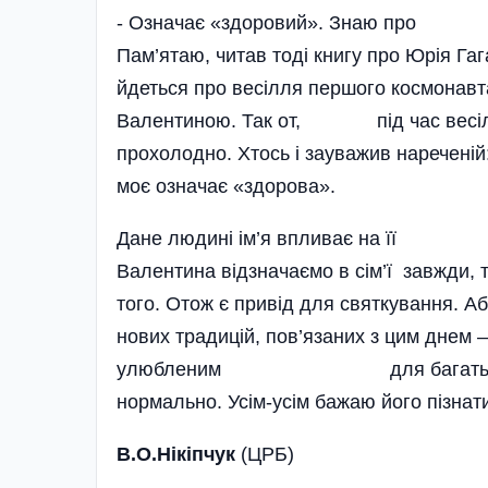
- Означає «здоровий». Знаю про це ще
Пам’ятаю, читав тоді книгу про Юрія Г
йдеться про весілля першого 
Валентиною. Так от, під час весіл
прохолодно. Хтось і зауважив наре­ченій:
моє означає «здорова».
Дане людині ім’я впливає на ї
Валентина відзначаємо в сім’ї завжди, т
того. Отож є привід для святкування.
нових традицій, пов’язаних з цим днем 
улюбленим для багатьох співвіт
нормально. Усім-усім бажаю його пізнат
В.О.Нікіпчук
(ЦРБ)