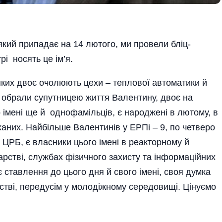
ий припадає на 14 лютого, ми провели бліц-
рі носять це ім’я.
 яких двоє очолюють цехи – теплової автоматики й
оє обрали супутницею життя Валентину, двоє на
о імені ще й однофамільців, є наро­джені в лютому, в
ханих. Найбільше Валентинів у ЕРПі – 9, по четверо
у ЦРБ, є власники цього імені в реакторному й
рстві, службах фізичного захисту та інформаційних
 ставлення до цього дня й свого імені, своя думка
ь­стві, передусім у молодіжному середовищі. Ціну­ємо