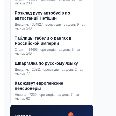
місяць 230
Розклад руху автобусів по
автостанції Нетішин
Довідник · 384927 переглядів · за день 9 · за
місяць 140
Таблицы табели о рангах в
Российской империи
Стаття · 14496 переглядів · за день 6 · за
місяць 140
Шпаргалка по русскому языку
Довідник · 20211 переглядів · за день 2 · за
місяць 77
Как живут европейские
пенсионеры
Новина · 7230 переглядів · за день 7 · за
місяць 62