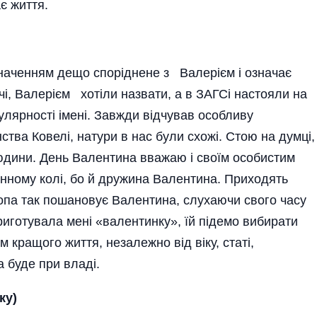
є життя.
значенням дещо споріднене з Валерієм і означає
і, Валерієм хотіли назвати, а в ЗАГСі настояли на
улярності імені. Завжди відчував особливу
инства Ковелі, натури в нас були схожі. Стою на думці,
юдини. День Валентина вважаю і своїм особистим
инному колі, бо й дружина Валентина. Приходять
ропа так пошановує Валентина, слухаючи свого часу
иготувала мені «валентинку», їй підемо вибирати
м кращого життя, незалежно від віку, статі,
а буде при владі.
ку)