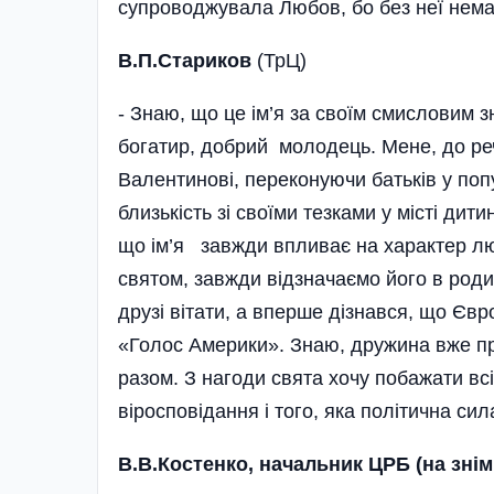
супроводжувала Любов, бо без неї нема
В.П.Стариков
(ТрЦ)
- Знаю, що це ім’я за своїм смисловим 
богатир, добрий молодець. Мене, до реч
Валентинові, переконуючи батьків у поп
близькість зі своїми тезками у місті дит
що ім’я завжди впливає на характер л
святом, завжди відзначаємо його в род
друзі вітати, а вперше дізнався, що Єв
«Голос Америки». Знаю, дружина вже пр
разом. З нагоди свята хочу побажати всі
віросповідання і того, яка політична сил
В.В.Костенко, начальник ЦРБ (на знім