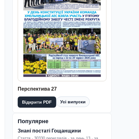
Перспектива 27
Усі випуски
Відкрити PDF
Популярне
Знані постаті Гощанщини
Стаття · 30330 переглядів · за день 13 · за