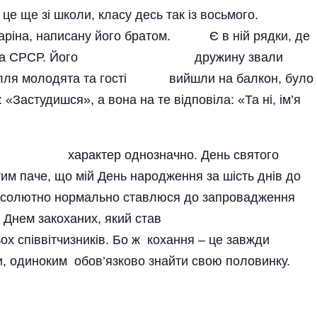
 зі школи, класу десь так із вось­мого.
агаріна, написану його братом. Є в ній рядки, де
космонавта СРСР. Його дружину звали
ля молодята та гості вийшли на балкон, було
 «Застудишся», а вона на те відповіла: «Та ні, ім’я
ї характер однозначно. День святого
им паче, що мій День наро­дження за шість днів до
 Абсолютно нормально ставлюся до запровадження
– Днем закоханих, який став
чизників. Бо ж кохання – це завжди
и, одиноким­ обов’язково знайти свою половинку.