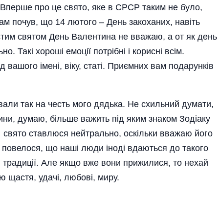
 Вперше про це свято, яке в СРСР таким не було,
Там почув, що 14 лютого – День закоханих, навіть
стим святом День Валентина не вважаю, а от як день
. Такі хороші емоції потрібні і корисні всім.
 вашого імені, віку, статі. Приємних вам подарунків
вали так на честь мого дядька. Не схильний думати,
ни, думаю, більше важить під яким знаком Зодіаку
и свято ставлюся нейтрально, оскільки вважаю його
 повелося, що наші люди іноді вдаються до такого
і традиції. Але якщо вже вони прижилися, то нехай
 щастя, удачі, любові, миру.