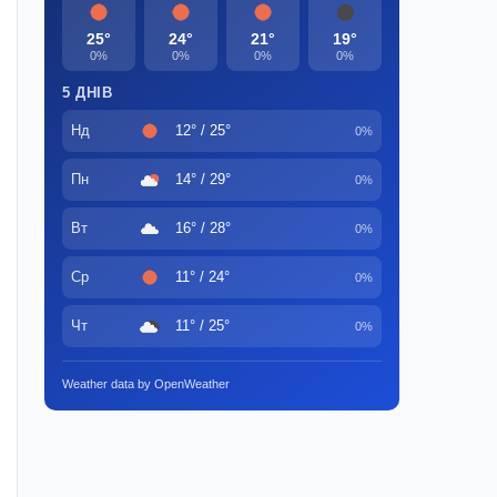
25°
24°
21°
19°
0%
0%
0%
0%
5 ДНІВ
Нд
12° / 25°
0%
Пн
14° / 29°
0%
Вт
16° / 28°
0%
Ср
11° / 24°
0%
Чт
11° / 25°
0%
Weather data by OpenWeather