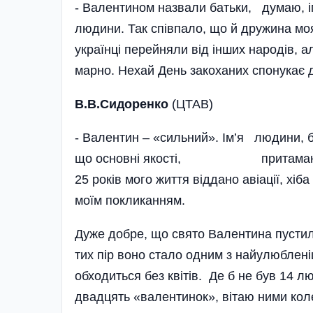
- Валентином назвали батьки, думаю, і
людини. Так співпало, що й дружина моя
українці перейняли від інших народів, 
марно. Нехай День закоханих спонукає д
В.В.Сидоренко
(ЦТАВ)
- Валентин – «сильний». Ім’я людини, б
що основні якості, притаманні цьом
25 років мого життя віддано авіації, хіб
моїм покликанням.
Дуже добре, що свято Валентина пустило 
тих пір воно стало одним з найулюбленіш
обходиться без квітів. Де б не був 14 л
двадцять «валентинок», вітаю ними коле