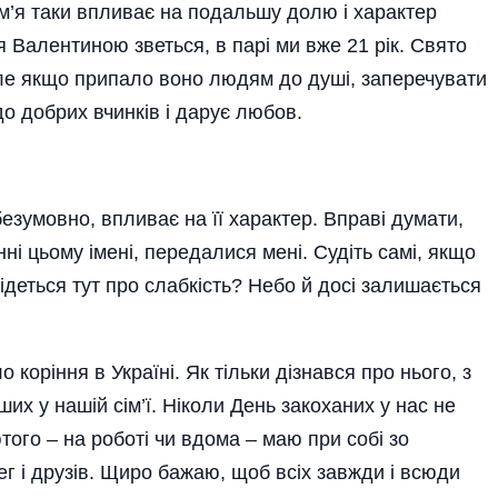
м’я таки впливає на подальшу долю і характер
 Валентиною зветься, в парі ми вже 21 рік. Свято
але якщо припало воно людям до душі, заперечувати
о добрих вчинків і дарує любов.
езумовно, впливає на її характер. Вправі думати,
у імені, передалися мені. Судіть самі, якщо
а ідеться тут про слабкість? Небо й досі залиша­ється
коріння в Україні. Як тільки дізнався про нього, з
их у нашій сім’ї. Ніколи День закоханих у нас не
ютого – на роботі чи вдома – маю при собі зо
г і друзів. Щиро бажаю, щоб всіх завжди і всюди