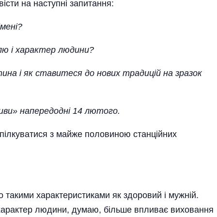
істи на наступні запитання:­
імені?
олю і характер людини?
ина і як ставитеся до нових традицій на зразок
ви» напередодні 14 лютого.
пілкуватися з майже половиною станційних
 такими характеристиками як здоровий і мужній.
характер людини, думаю, більше впливає виховання