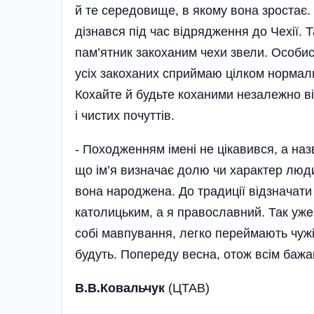
й те середовище, в якому вона зростає.
дізнався під час відрядження до Чехії. 
пам’ятник закоханим чехи звели. Особи
усіх закоханих сприймаю цілком нормально
Кохайте й будьте коханими незалежно від
і чистих почуттів.
- Походженням імені не цікавився, а наз
що ім’я визначає долю чи характер люди
вона народжена. До традиції відзначат
католицьким, а я православний. Так уже
собі мав­пування, легко переймають чуж
будуть. Попереду весна, отож всім бажаю
В.В.Ковальчук
(ЦТАВ)