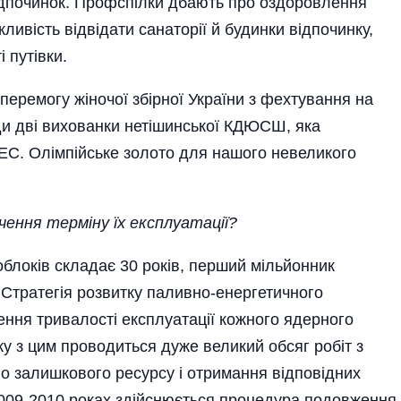
ідпочинок. Профспілки дбають про оздоровлення
ивість відвідати санаторії й будинки відпочинку,
 путівки.
еремогу жіночої збірної України з фехтування на
нди дві вихованки нетішинської КДЮСШ, яка
ЕС. Олімпійське золото для нашого невеликого
нчення терміну їх експлуатації?
блоків складає 30 років, перший мільйонник
Стратегія розвитку паливно-енергетичного
ння тривалості експлуатації кожного ядерного
зку з цим проводиться дуже великий обсяг робіт з
о залишкового ресурсу і отримання відповідних
2009-2010 роках здійсню­ється процедура подовження