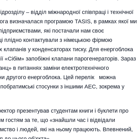
дрозділу – відділ міжнародної співпраці і технічної
мога визначалася програмою TASIS, в рамках якої ми
підприємствами, які постачали нам своє
і плідно контактували з німецькою фірмою
 клапанів у конденсаторах тиску. Для енергоблока
ї «Сібім» запобіжні клапани парогенераторів. Зараз
анц» в питаннях заміни електротехнічного
и другого енергоблока. Цей перелік можна
обратимські стосунки з іншими АЕС, зокрема у
ектор презентував студентам книги і буклети про
гостям за те, що «знайшли час і відвідали
мство і людей, які на ньому працюють. Впевнений,
 до цього об’єк­та».