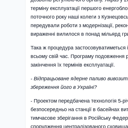
терміну експлуатації першого енергобло
поточного року наші колеги з Кузнецовс
­передували роботи з модернізації, реко
вираженні вилилося в понад мільярд гр
Така ж процедура застосовуватиметься і
всьому свій час. Програму подовження р
закінчення їх термінів експлуатації.
- Відпрацьоване ядерне паливо вивозить
збереження його в Україні?
- Проектом передбачена технологія 5-рі
безпосередньо на станції в басейнах ви
тимчасове зберігання в Російську Федер
спорудження централізованого схов