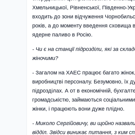
Хмельницької, Рівненської, Південно-Укр
входить до зони відчуження Чорнобильс
років, а до моменту введення сховища 
ядерне паливо в Росію.
- Чи є на станції підрозділи, які за с
жіночими?
- Загалом на ХАЕС працює багато жінок
виробництві персоналу. Безумовно, їх д
підрозділах. А от в економічній, бухгалт
громадськістю, займаються соці­альним
жінки, і працюють вони дуже плідно.
- Миколо Сергійовичу, ви щой
відділ. Звідси виникає питання, з ким 