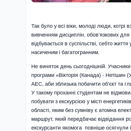
Так було у всі віки, молоді люди, котрі 
вивченням дисциплін, обов’язкових для 
відбувається в суспільстві, себто життя 
насиченим і багатогранним.
Не виняток день сьогоднішній. Учасники
програми «Вікторія (Канада) - Нетішин 
АЕС, аби зблизька побачити об’єкт та гл
У такому проханні студентам не відмови
побувати з екскурсією у місті енергетик
області, яким без сумніву є атомна еле
маршрут, який передбачає відвідання різ
екскурсанти якомога повніше осягнули і