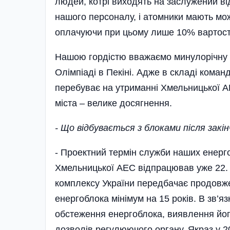
людей, котрі виходять на заслужений в
нашого персоналу, і атомники мають можл
оплачуючи при цьому лише 10% вартості
Нашою гордістю вважаємо минулорічну п
Олімпіаді в Пекіні. Адже в складі кома
перебуває на утриманні Хмельницької А
міста – велике досягнення.
- Що відбувається з блоками після закі
- Проектний термін служби наших енерго
Хмельницької АЕС відпрацював уже 22. 
комплексу України передбачає продовже
енергоблока мінімум на 15 років. В зв’я
обстеження енергоблока, виявлення йог
дозволів регулюючого органу. Якраз у 