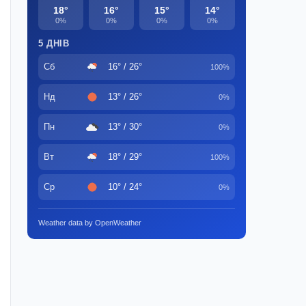
18°
16°
15°
14°
0%
0%
0%
0%
5 ДНІВ
Сб
16° / 26°
100%
Нд
13° / 26°
0%
Пн
13° / 30°
0%
Вт
18° / 29°
100%
Ср
10° / 24°
0%
Weather data by OpenWeather