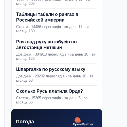
місяць 208
Таблицы табели о рангах в
Российской империи
Стаття · 14486 переглядів · за день 11 · за
місяць 130
Розклад руху автобусів по
автостанції Нетішин
Довідник · 384913 переглядів · за день 10 · за
місяць 126
Шпаргалка по русскому языку
Довідник · 20202 переглядів · за день 10 · за
місяць 68
Сколько Русь платила Орде?
Стаття · 15365 переглядів · за день 5 · за
місяць 55
Погода