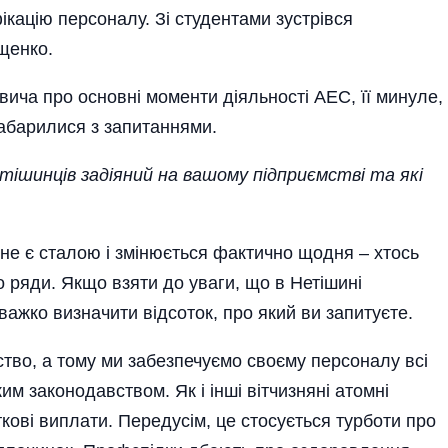
фікацію персоналу. Зі студентами зустрівся
щенко.
ича про основні моменти діяльності АЕС, її минуле,
забарилися з запитаннями.
етішинців задіяний на вашому підприємстві та які
не є сталою і змінюється фактично щодня – хтось
 ряди. Якщо взяти до уваги, що в Нетішині
ажко визначити відсоток, про який ви запитуєте.
во, а тому ми забезпечуємо своєму персоналу всі
ким законодавством. Як і інші вітчизняні атомні
кові виплати. Передусім, це стосується турботи про