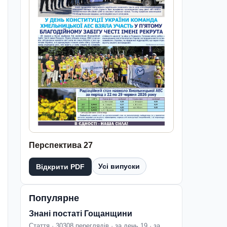
Перспектива 27
Усі випуски
Відкрити PDF
Популярне
Знані постаті Гощанщини
Стаття · 30308 переглядів · за день 19 · за