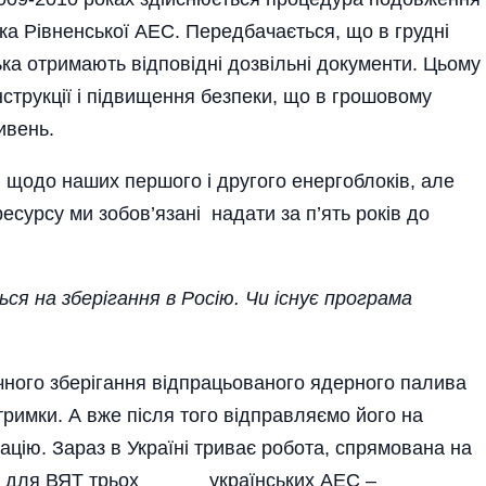
ка Рівненської АЕС. Передбачається, що в грудні
ька отримають відповідні дозвільні документи. Цьому
нструкції і підвищення безпеки, що в грошовому
ивень.
 щодо наших першого і другого енергоблоків, але
есурсу ми зобов’язані надати за п’ять років до
ся на зберігання в Росію. Чи існує програма
чного зберігання відпрацьованого ядерного палива
тримки. А вже після того відправляємо його на
ацію. Зараз в Україні триває робота, спрямована на
ища для ВЯТ трьох українських АЕС –