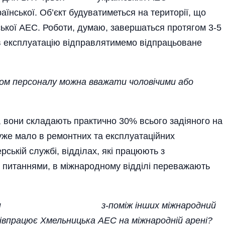
аї­нської. Об’єкт будуватиметься на території, що
ької АЕС. Роботи, думаю, завершаться протягом 3-5
в експлуатацію відправлятимемо відпрацьоване
кладом персоналу можна вважати чоловічими або
, вони складають практично 30% всього задіяного на
уже мало в ремонтних та експлуатаційних
ерській службі, відділах, які працюють з
и питаннями, в міжнародному відділі переважають
но назвали з-поміж інших міжнародний
співпрацює Хмельницька АЕС на міжнародній арені?