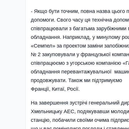
- Якщо бути точним, повна назва цього пі
допомоги. Свого часу ця технічна допо
співпрацювали з багатьма зарубіжними 
обладнання. Наприклад, у минулому роц
«Семпел» за проектом заміни запобіжних
№ 2 закуповували у французької компані
співпрацюємо з угорською компанією «Г
обладнання перевантажувальної машин
продовжувати. Також ми підтримуємо п
Франції, Китаї, Росії.
На завершення зустрічі генеральний дир
Хмельницьку АЕС, подякувавши молодим 
станцію, побачили своїми очима підприє
що у вас помінялися погляди і ставлення