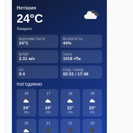
Нетішин
24°C
Хмарно
ВІДЧУВАЄТЬСЯ
ВОЛОГІСТЬ
24°C
44%
ВІТЕР
ТИСК
2.31 м/с
1018 гПа
UV
СХІД / ЗАХІД
0.4
02:51 / 17:46
ПОГОДИННО
16
17
18
19
24°
24°
22°
20°
0%
0%
0%
0%
20
21
22
23