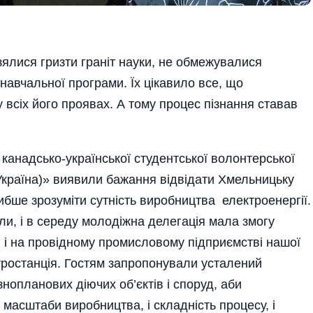
взялися гризти граніт науки, не обмежувалися
навчальної програми. Їх цікавило все, що
у всіх його проявах. А тому процес пізнання ставав
 канадсько-української студентської волонтерської
(Україна)» виявили бажання відвідати Хмельницьку
ибше зрозуміти сутність виробництва електроенергії.
ли, і в середу молодіжна делегація мала змогу
ів і на провідному промисловому підприємстві нашої
ктростанція. Гостям запропонували усталений
нопланових діючих об’єктів і споруд, аби
 масштаби виробництва, і складність процесу, і