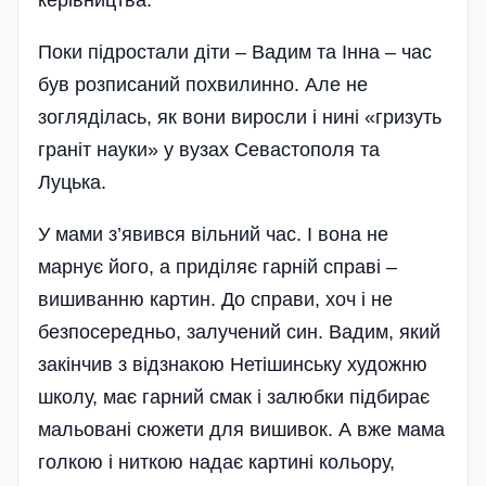
керівництва.
Поки підростали діти – Вадим та Інна – час
був розписаний похвилинно. Але не
зогляділась, як вони виросли і нині «гризуть
граніт науки» у вузах Севастополя та
Луцька.
У мами з’явився вільний час. І вона не
марнує його, а приділяє гарній справі –
вишиванню картин. До справи, хоч і не
безпосередньо, залучений син. Вадим, який
закінчив з відзнакою Нетішинську художню
школу, має гарний смак і залюбки підбирає
мальовані сюжети для вишивок. А вже мама
голкою і ниткою надає картині кольору,