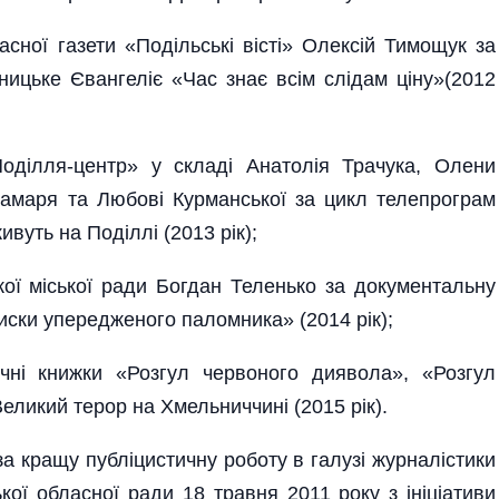
асної газети «Подільські вісті» Олексій Тимощук за
ницьке Євангеліє «Час знає всім слідам ціну»(2012
оділля-центр» у складі Анатолія Трачука, Олени
амаря та Любові Курманської за цикл телепрограм
ивуть на Поділлі (2013 рік);
кої міської ради Богдан Теленько за документальну
иски упередженого паломника» (2014 рік);
ичні книжки «Розгул червоного диявола», «Розгул
ликий терор на Хмельниччині (2015 рік).
а кращу публіцистичну роботу в галузі журналістики
ої обласної ради 18 травня 2011 року з ініціативи