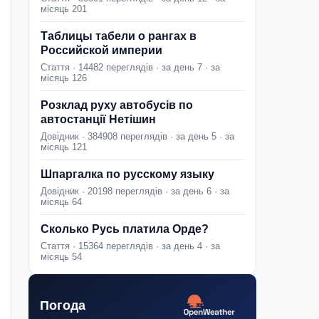
місяць 201
Таблицы табели о рангах в
Российской империи
Стаття · 14482 переглядів · за день 7 · за
місяць 126
Розклад руху автобусів по
автостанції Нетішин
Довідник · 384908 переглядів · за день 5 · за
місяць 121
Шпаргалка по русскому языку
Довідник · 20198 переглядів · за день 6 · за
місяць 64
Сколько Русь платила Орде?
Стаття · 15364 переглядів · за день 4 · за
місяць 54
Погода