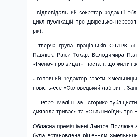
- відповідальний секретар редакції обл
цикл публікацій про Двірецько-Пересоп
рік);
- творча група працівників ОТДРК «П
Павлюк, Раїси Токар, Володимира Пал
«Імена» про видатні постаті, що жили і ж
- головний редактор газети Хмельниць
повість-есе «Соловецький лабіринт. Зап
- Петро Маліш за історико-публіцист
диявола триває» та «СТАЛІНоїди» про Ве
Обласна премія імені Дмитра Прилюка з
була встановлена рішенням Хмельницьк