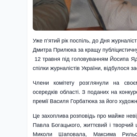
Уже п’ятий рік поспіль, до Дня журналіс
Дмитра Прилюка за кращу публіцистичну 
12 травня під головуванням Йосипа Яд
спілки журналістів України, відбулося з
Члени комітету розглянули на своєм
осередків області. З поданих на конку
премії Василя Горбатюка за його худож
Це захоплива розповідь про майже неві
Павла Богацького, життєвий і творчий 
Миколи Шаповала, Максима Рильсь