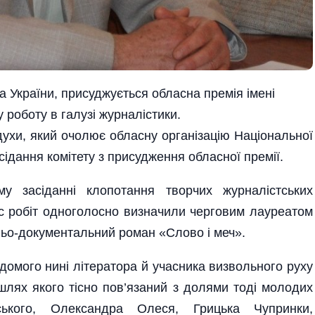
та України, присуджується обласна премія імені
роботу в галузі журналістики.
ухи, який очолює обласну організацію Національної
асідання комітету з присудження обласної премії.
у засіданні клопотання творчих журналістських
рс робіт одноголосно визначили черговим лауреатом
ньо-документальний роман «Слово і меч».
домого нині літератора й учасника визвольного руху
шлях якого тісно пов’язаний з долями тоді молодих
кого, Олександра Олеся, Грицька Чупринки,