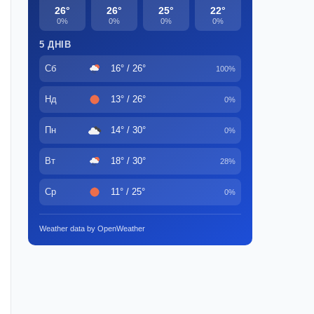
26°
26°
25°
22°
0%
0%
0%
0%
5 ДНІВ
Сб
16° / 26°
100%
Нд
13° / 26°
0%
Пн
14° / 30°
0%
Вт
18° / 30°
28%
Ср
11° / 25°
0%
Weather data by OpenWeather