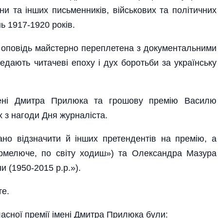
и та інших письменників, військових та політичних
нь 1917-1920 років.
я оповідь майстерно переплетена з документальними
едають читачеві епоху і дух боротьби за українську
мені Дмитра Прилюка та грошову премію Василю
 з нагоди Дня журналіста.
но відзначити й інших претендентів на премію, а
рмелюче, по світу ходиш») та Олександра Мазура
 (1950-2015 р.р.»).
те.
асної премії імені Дмитра Прилюка були: