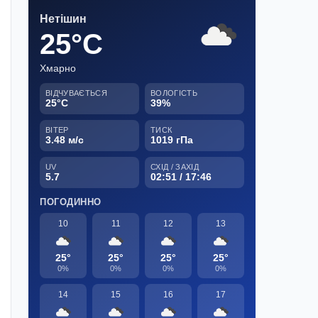
Нетішин
25°C
Хмарно
ВІДЧУВАЄТЬСЯ
ВОЛОГІСТЬ
25°C
39%
ВІТЕР
ТИСК
3.48 м/с
1019 гПа
UV
СХІД / ЗАХІД
5.7
02:51 / 17:46
ПОГОДИННО
10
11
12
13
25°
25°
25°
25°
0%
0%
0%
0%
14
15
16
17