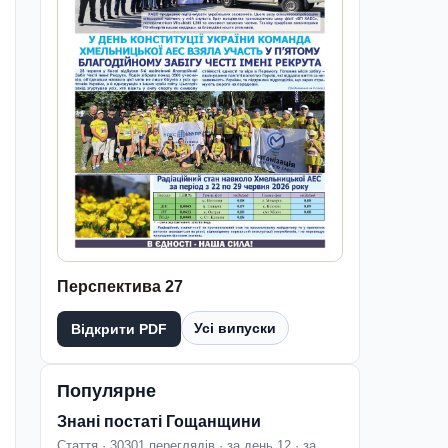
Перспектива 27
Усі випуски
Відкрити PDF
Популярне
Знані постаті Гощанщини
Стаття · 30301 переглядів · за день 12 · за