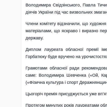
Володимира Свідзінського, Павла Тичин
діячів України під час визвольних змага
Члени комітету відзначили, що художн
матеріалами, що яскраво і виразно пер
державу.
Диплом лауреата обласної премії і
Горбатюку буде вручено на урочистостях
Грамотами обласної ради рекомендова
саме: Володимира Шевченка («Ой, Ка
(«Фізична культура і спорт Деражнянщини
Цьогоріч премія присуджується уже вп’я
Протягом минулих років лауреатами обл