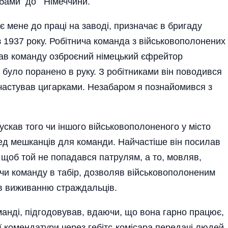
ра­бами до Нiмеччини.
є мене до працi на заводi, призначає в бригаду
з 1937 року. Ро­бiтнича команда з вiйсько­вополонених
ав команду озброєний нiмець­кий єфрейтор
було поранено в руку. З робiтниками вiн пово­дився
 часту­вав цигарками. Незабаром я познайомився з
скав того чи iншого вiйськово­полоненого у мiсто
ед мешканцiв для коман­ди. Найчастiше вiн посилав
 щоб той не попадався патрулям, а то, мовляв,
и коман­ду в табiр, дозволяв вiй­ськовополоненим
ияв виживанню страждальців.
мандi, пiдгодо­вував, вдаючи, що вона гарно працює,
ої комендатури через гебiтс-комiсара передачi людей