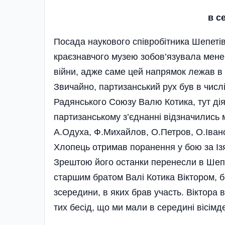
в с
Посада наукового співробітника Шепеті
краєзнавчого музею зобов’язувала мене 
війни, адже саме цей напрямок лежав в 
Звичайно, партизанський рух був в числ
Радянського Союзу Валю Котика, тут дія
партизанському з’єднанні відзначились
А.Одуха, Ф.Михайлов, О.Петров, О.Івано
Хлопець отримав поранення у бою за Ізя
Зрештою його останки перенесли в Шепеті
старшим братом Валі Котика Віктором, бо
зсередини, в яких брав участь. Віктора 
тих бесід, що ми мали в середині вісімд