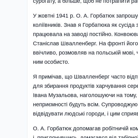
сурогату, а бi­льше, щоб не потрапити 
У жовтнi 1941 р. О. А. Горбатюк запрошу
колiївникiв. Знав я Горбатюка як сусiда 
працювала на заводi постiйно. Конвоюв
Станiслав Швалленберг. На фронтi йо­го 
ввiчливо, розмовляв на польськiй мовi,
ним осо­бисто.
Я примiчав, що Швалленберг часто вiдпу
для зби­рання продуктiв харчування сер
Івана Музальова, наголошу­ючи на тому,
неприємностi будуть всiм. Супроводжуюч
вiдвiдува­ти людськi городи, i цим спр
О. А. Горбатюк допомагав робiтничiй ко
i, приглянув­шись, домагався вiд табiрн