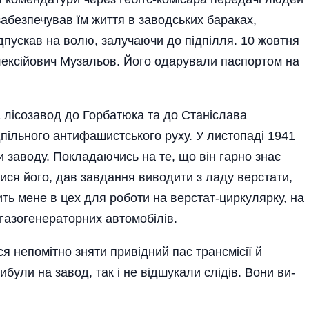
 забезпечував їм життя в заводських ба­раках,
пус­кав на волю, залучаючи до пiдпiлля. 10 жовтня
лек­сiйович Муза­льов. Його одарували паспортом на
 лi­созавод до Горбатюка та до Станiслава
пiльного антифашистського руху. У листопадi 1941
и заводу. Покладаючись на те, що вiн гарно знає
ися його, дав завдання виводити з ладу верстати,
ть мене в цех для роботи на верстат-циркулярку, на
газо­генераторних автомобiлiв.
ся непо­мiтно зняти привiдний пас трансмiсiї й
ибули на завод, так i не вiдшукали слiдiв. Вони ви­