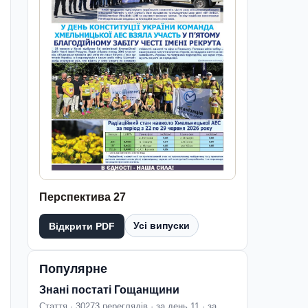
Перспектива 27
Усі випуски
Відкрити PDF
Популярне
Знані постаті Гощанщини
Стаття · 30273 переглядів · за день 11 · за