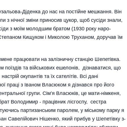
узальова-Дiденка до нас на постiйне мешкання. Вiн
ли з нiч­ної змiни приносив цукор, щоб сусiди знали,
сiди з моїм молодшим братом (1930 року наро­
 Степаном Кищуком i Миколою Труханом, доручав їм
 мене пра­цювати на залiзничну стан­цiю Шепетiвка.
м поїздiв та вiйськових ешелонiв, дiзнаватися, що
настрiй окупантiв та їх сателiтiв. Всi данi
ої пра­цi з Іваном Власюком я дiзнався про його
центральної групи. Сi­м’я Власюкiв, це мати-нiмкеня,
брат Володимир - працівник лiсгоспу, сестра
ючись партизансь­ким паролем, у мiському парку я
Іван Савелiйович Нiшенко, який прибув у Шепетiвку з-