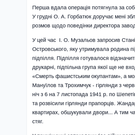
Перша вдала опера­цiя потягнула за собою
У груднi О. А. Горба­тюк доручає менi з
розмов щодо поведiнки директора заводу
У цей час I. О. Музальов запросив Стан
Островського, яку утримувала родина пiд
пiдпiлля. Пiдпiлля готува­лося вiдзначи
друкарнi, пiдпiльна група якої ще не вх
«Смерть фа­шистським окупантам», а мол
Мануїлов та Трохимчук - гiрлянди з чер
нiч з 6 на 7 листопада 1941 р. по Шепетiв
та розвiсили гiрлянди пра­порцiв. Жанда
квартирах, обшукували дво­ри... А ти
стяг.