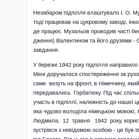
Незабаром пiдпiлля влаш­тувало I. О. М
тодi працював на цук­ровому заводi, iнко
де працює. Музальов проводив частi бе
дження) Валентином та йо­го друзями -
завдання.
У березнi 1942 року пiд­пiлля направило
Менi дору­чалося спостереження за рухо
саме везуть на фронт, в Нiмеччину, який 
передавались Горбатюку. Пiд час спiльн
участь в пiдпiллi, належнiсть до на­шої 
яка чудово воло­дiла нiмецькою мовою, 
Людмила. 12 травня 1942 року, користу
зустрiвся з невiдо­мою особою - це був 