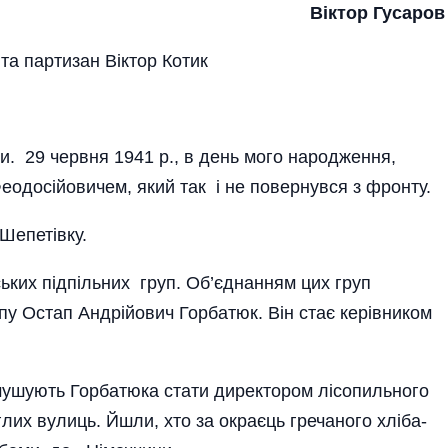
Віктор Гусаров
 та партизан Віктор Котик
и. 29 червня 1941 р., в день мого наро­дження,
еодосiйовичем, який так i не повернувся з фронту.
Шепетiв­ку.
ьких пiдпiльних груп. Об’єднанням цих груп
у Ос­тап Анд­рi­йович Горбатюк. Вiн стає керiвником
ушують Гор­батюка стати директором лiсопильного
лих вулиць. Йшли, хто за окраєць гре­чаного хлiба-