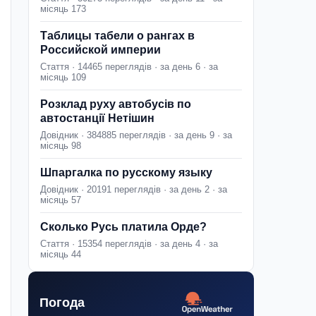
місяць 173
Таблицы табели о рангах в
Российской империи
Стаття · 14465 переглядів · за день 6 · за
місяць 109
Розклад руху автобусів по
автостанції Нетішин
Довідник · 384885 переглядів · за день 9 · за
місяць 98
Шпаргалка по русскому языку
Довідник · 20191 переглядів · за день 2 · за
місяць 57
Сколько Русь платила Орде?
Стаття · 15354 переглядів · за день 4 · за
місяць 44
Погода