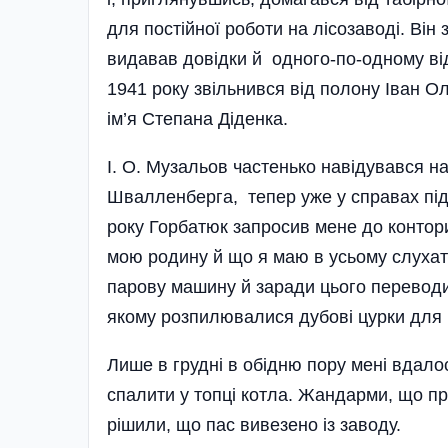
для постiйної роботи на лi­созаводi. Вiн
видавав довiдки й одного-по-одному вiд
1941 року звiльнив­ся вiд полону Іван О
iм’я Степана Дiденка.
І. О. Музальов частенько навiдувався на
Швалленберга, тепер уже у справах пiд­
року Горбатюк за­просив мене до контор
мою родину й що я маю в усьому слухат
парову машину й заради цього пе­реводи
якому розпилювали­ся дубовi цурки для 
Ли­ше в груднi в обiд­ню пору менi вдало
спалити у топ­цi котла. Жандарми, що пр
рiшили, що пас вивезено iз заводу.