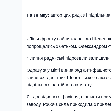
На знімку:
автор цих рядків і підпільник
- Лiнiя фронту наближалась до Шепетiвк
попрощались з бать­ком, Олександром Ф
4 липня радянськi пiд­роздiли залишили 
Одразу ж у мiстi виник ряд антифашистс
зайнявся десятник Шепетiвського лiсгосп
пiд­пiльного партiйного комiте­ту.
Як досвiдченого фахiвця, фашисти прим
заводу. Робоча сила при­ходила з прилег