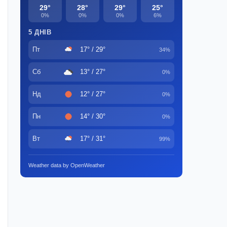
29°
28°
29°
25°
0%
0%
0%
6%
5 ДНІВ
Пт
17° / 29°
34%
Сб
13° / 27°
0%
Нд
12° / 27°
0%
Пн
14° / 30°
0%
Вт
17° / 31°
99%
Weather data by OpenWeather