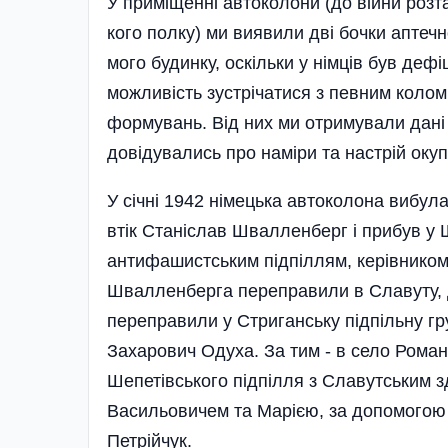
У примiщеннi автоколони (до вiй­ни розт
кого полку) ми ви­явили двi бочки 
мого бу­динку, оскiльки у нiмцiв був деф
можливiсть зустрiчатися з певним колом 
формувань. Вiд них ми отримували дан
довiдувались про намiри та настрiй окуп
У сiчнi 1942 нiмецька автоко­лона вибул
втiк Ста­нiслав Швалленберг i прибув у
антифашистським пiд­пiллям, керiвником
Швалленберга пере­правили в Славуту, 
пе­реправили у Стриганську пiдпiльну гр
Захарович Одуха. За тим - в село Романiн
Шепетiвського пiдпiлля з Славутським
Васильовичем та Марiєю, за допомогою 
Петрiйчук.