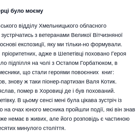
ерці було моєму
вського відділу Хмельницького обласного
зустрічатись з ветеранами Великої Вітчизняної
основі експозиції, яку ми тільки-но формували.
і пріоритетних, адже в Шепетівці поховано Героя
ло підпілля на чолі з Остапом Горбатюком, в
 месники, що стали героями повоєнних книг:
в, знову ж таки піонер-партизан Валя Котик.
слав, помер в Хоровиці де і був похований.
вку. В цьому сенсі мені була цікава зустріч із
 на очах юного месника пройшли події, які він знав
вже немає в живих, але його розповідь є частиною
есятих минулого століття.