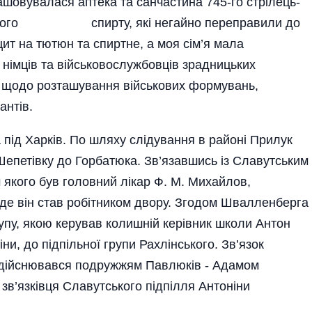
ашовувалася аптека та санчасти­на 745-го стрiлець­
аптечного спирту, якi негайно пере­правили до
iцит на тютюн та спиртне, а моя сiм’я мала
нiмцiв та вiйськовослужбовцiв зрад­ницьких
i щодо розташування вiйськових формувань,
антiв.
а пiд Харкiв. По шляху слiдування в районi Прилук
 Шепетiвку до Горбатюка. Зв’язавшись iз Славутським
 якого був головний лiкар Ф. М. Ми­хайлов,
де вiн став робiтником двору. Згодом Швалленберга
упу, якою ке­рував колишнiй керiвник школи Антон
и, до пiдпiльної гру­пи Рахлiнського. Зв’язок
 здiйснювався подружжям Павлюкiв - Адамом
зв’язкiвця Славутського пiдпiлля Антонiни