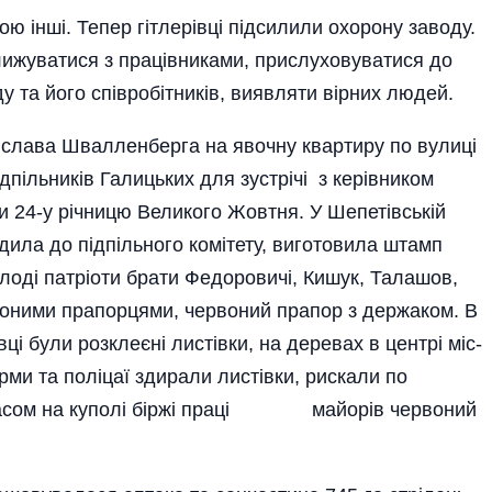
 iн­шi. Тепер гiтлерiвцi пiдси­лили охорону заводу.
ближу­ватися з працiвниками, прислуховуватися до
 та його спiвробiтни­кiв, виявляти вiрних людей.
iслава Швал­ленберга на явочну квар­тиру по вулицi
­пiльникiв Галицьких для зустрiчi з керiвником
ти 24-у рiч­ницю Великого Жовтня. У Шепетiвськiй
одила до пiдпiльного комiтету, виго­товила штамп
одi патрiоти брати Фе­доровичi, Кишук, Талашов,
воними пра­порцями, червоний прапор з держаком. В
цi були розклеєнi листiв­ки, на деревах в центрi мiс­
рми та полiцаї здира­ли листiвки, рискали по
м часом на куполi бiржi працi майорів чер­воний