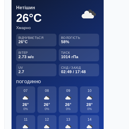
Нетішин
26°C
Хмарно
ВІДЧУВАЄТЬСЯ
ВОЛОГІСТЬ
26°C
58%
ВІТЕР
ТИСК
2.73 м/с
1014 гПа
UV
СХІД / ЗАХІД
2.7
02:49 / 17:48
ПОГОДИННО
07
08
09
10
26°
26°
26°
28°
0%
0%
0%
0%
11
12
13
14