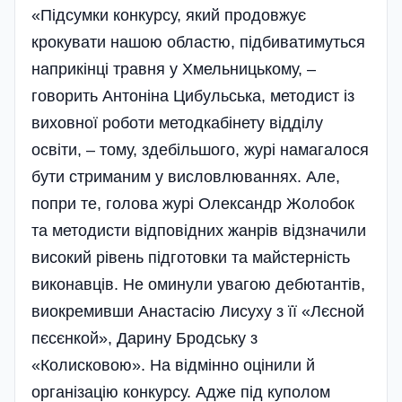
«Підсумки конкурсу, який продовжує
крокувати нашою областю, підбиватимуться
наприкінці травня у Хмельницькому, –
говорить Антоніна Цибульська, методист із
виховної роботи методкабінету відділу
освіти, – тому, здебільшого, журі намагалося
бути стриманим у висловлюваннях. Але,
попри те, голова журі Олександр Жолобок
та методисти відповідних жанрів відзначили
високий рівень підготовки та майстерність
виконавців. Не оминули увагою дебютантів,
виокремивши Анастасію Лисуху з її «Лєсной
пєсєнкой», Дарину Бродську з
«Колисковою». На відмінно оцінили й
організацію конкурсу. Адже під куполом