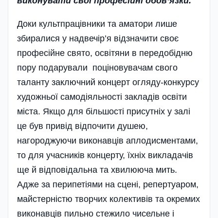
виконувати свої професійні обов’язки.
Доки культпрацівники та аматори лише
збиралися у надвечір’я відзначити своє
професійне свято, освітяни в передобідню
пору подарували поціновувачам свого
таланту заключний концерт огляду-конкурсу
художньої самодіяльності закладів освіти
міста. Якщо для більшості присутніх у залі
це був привід відпочити душею,
нагороджуючи виконавців аплодисментами,
то для учасників концерту, їхніх викладачів
ще й відповідальна та хвилююча мить.
Адже за перипетіями на сцені, репертуаром,
майстерністю творчих колективів та окремих
виконавців пильно стежило чисельне і