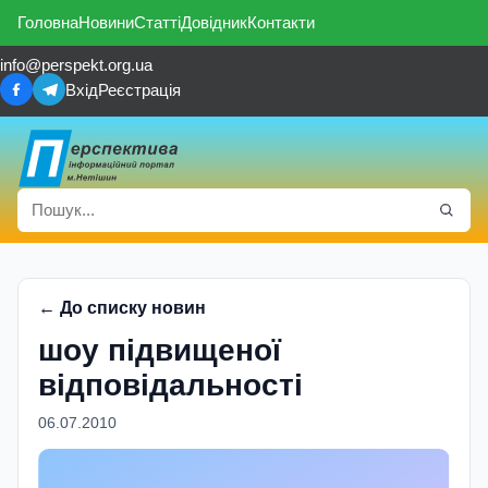
Головна
Новини
Статті
Довідник
Контакти
info@perspekt.org.ua
Вхід
Реєстрація
← До списку новин
шоу підвищеної
відповідальності
06.07.2010