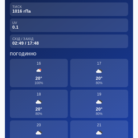
ТИСК
1016 гПа
UV
0.1
СХІД / ЗАХІД
02:49 / 17:48
ПОГОДИННО
16
17
20°
20°
100%
80%
18
19
20°
20°
80%
80%
20
21