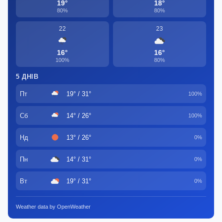
19°
18°
80%
80%
22
23
16°
16°
100%
80%
5 ДНІВ
Пт
19° / 31°
100%
Сб
14° / 26°
100%
Нд
13° / 26°
0%
Пн
14° / 31°
0%
Вт
19° / 31°
0%
Weather data by OpenWeather