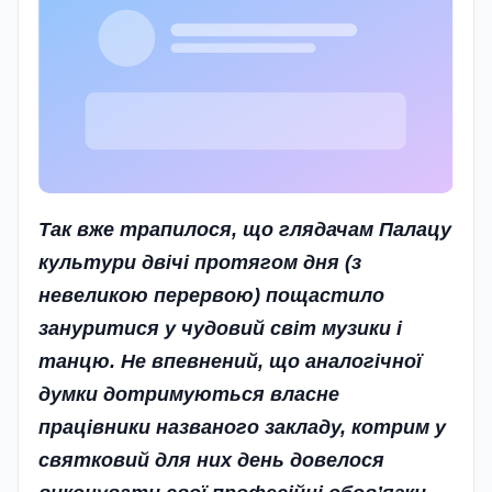
Так вже трапилося, що глядачам Палацу
культури двічі протягом дня (з
невеликою перервою) пощастило
зануритися у чудовий світ музики і
танцю.
Не впевнений, що аналогічної
думки дотримуються власне
працівники названого закладу, котрим у
святковий для них день довелося