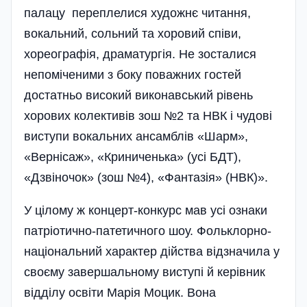
палацу переплелися художнє читання,
вокальний, сольний та хоровий співи,
хореографія, драматургія. Не зосталися
непоміченими з боку поважних гостей
достатньо високий виконавський рівень
хорових колективів зош №2 та НВК і чудові
виступи вокальних ансамблів «Шарм»,
«Вернісаж», «Криниченька» (усі БДТ),
«Дзвіночок» (зош №4), «Фантазія» (НВК)».
У цілому ж концерт-конкурс мав усі ознаки
патріотично-патетичного шоу. Фольклорно-
національний характер дійства відзначила у
своєму завершальному виступі й керівник
відділу освіти Марія Моцик. Вона