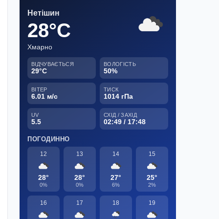
Нетішин
28°C
Хмарно
ВІДЧУВАЄТЬСЯ
ВОЛОГІСТЬ
29°C
50%
ВІТЕР
ТИСК
6.01 м/с
1014 гПа
UV
СХІД / ЗАХІД
5.5
02:49 / 17:48
ПОГОДИННО
12
13
14
15
28°
28°
27°
25°
0%
0%
6%
2%
16
17
18
19