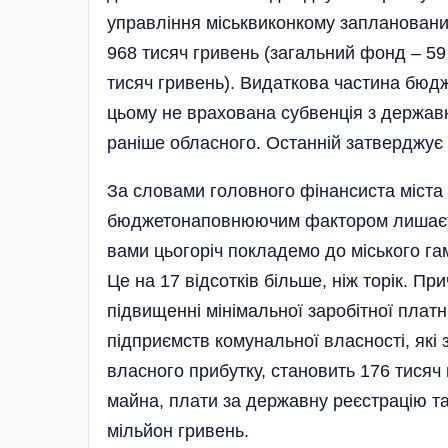
управління міськвиконкому запланований
968 тисяч гривень (загальний фонд – 59 
тисяч гривень). Видаткова частина бюдж
цьому не врахована субвенція з держав
раніше обласного. Останній затверджує 
За словами головного фінансиста міста
бюджетонаповнюючим фактором лишаєтьс
вами цьогоріч покладемо до міського г
Це на 17 відсотків більше, ніж торік. П
підвищенні мінімальної заробітної платн
підприємств комунальної власності, які
власного прибутку, становить 176 тися
майна, плати за державну реєстрацію та
мільйон гривень.