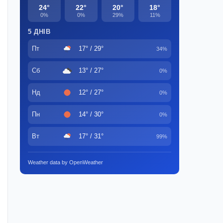
24°
22°
20°
18°
0%
0%
29%
11%
5 ДНІВ
Пт
17° / 29°
34%
Сб
13° / 27°
0%
Нд
12° / 27°
0%
Пн
14° / 30°
0%
Вт
17° / 31°
99%
Weather data by OpenWeather