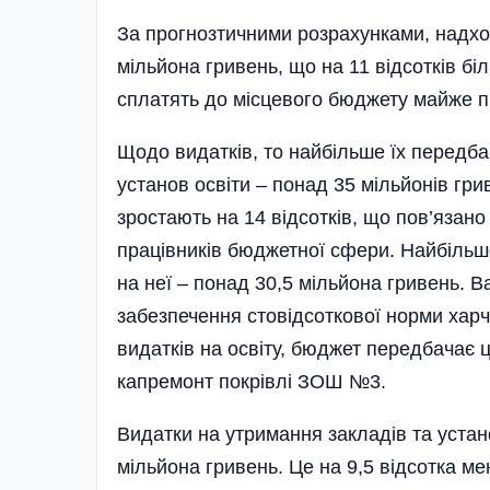
За прогнозтичними розрахунками, надхо
мільйона гривень, що на 11 відсотків бі
сплатять до місцевого бюджету майже п
Щодо видатків, то найбільше їх передба
установ освіти – понад 35 мільйонів гри
зростають на 14 відсотків, що пов’язано
працівників бюджетної сфери. Найбіль
на неї – понад 30,5 мільйона гривень. 
забезпечення стовідсоткової норми харчу
видатків на освіту, бюджет передбачає ц
капремонт покрівлі ЗОШ №3.
Видатки на утримання закладів та устано
мільйона гривень. Це на 9,5 відсотка мен