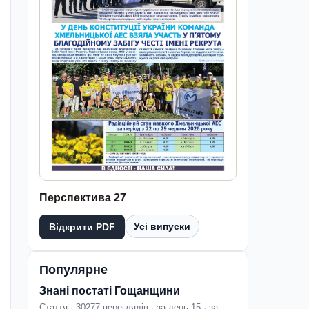
Перспектива 27
Усі випуски
Відкрити PDF
Популярне
Знані постаті Гощанщини
Стаття · 30277 переглядів · за день 15 · за