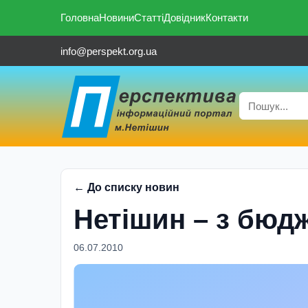
Головна
Новини
Статті
Довідник
Контакти
info@perspekt.org.ua
← До списку новин
Нетішин – з бюд
06.07.2010