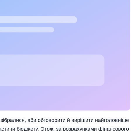
зібралися, аби обговорити й вирішити найголовніше
частини бюджету. Отож, за розрахунками фінансового