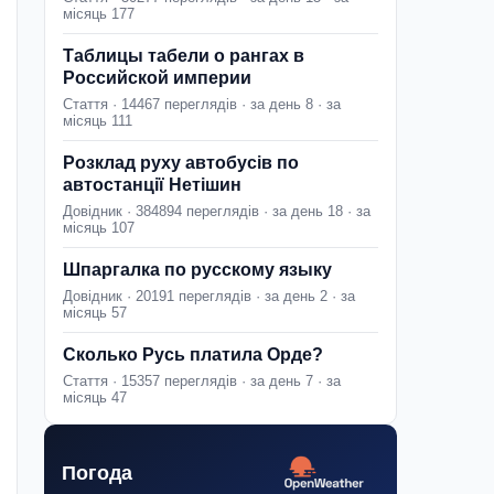
місяць 177
Таблицы табели о рангах в
Российской империи
Стаття · 14467 переглядів · за день 8 · за
місяць 111
Розклад руху автобусів по
автостанції Нетішин
Довідник · 384894 переглядів · за день 18 · за
місяць 107
Шпаргалка по русскому языку
Довідник · 20191 переглядів · за день 2 · за
місяць 57
Сколько Русь платила Орде?
Стаття · 15357 переглядів · за день 7 · за
місяць 47
Погода