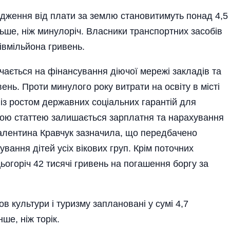
дження від плати за землю становитимуть понад 4,5
льше, ніж минулоріч. Власники транспортних засобів
івмільйона гривень.
чається на фінансування діючої мережі закладів та
вень. Проти минулого року витрати на освіту в місті
 із ростом державних соціальних гарантій для
шою статтею залишається зарплатня та нарахування
Валентина Кравчук зазначила, що передбачено
вання дітей усіх вікових груп. Крім поточних
ьогоріч 42 тисячі гривень на погашення боргу за
в культури і туризму заплановані у сумі 4,7
ше, ніж торік.