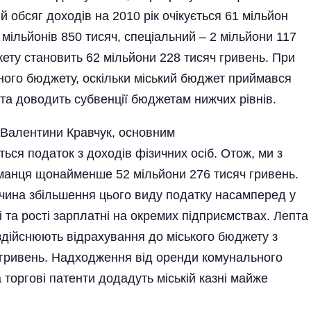
 обсяг доходів на 2010 рік очікується 61 мільйон
мільйонів 850 тисяч, спеціальний – 2 мільйони 117
ету становить 62 мільйони 228 тисяч гривень. При
ного бюджету, оскільки міський бюджет приймався
та доводить субвенції бюджетам нижчих рівнів.
 Валентини Кравчук, основним
я податок з доходів фізичних осіб. Отож, ми з
аманця щонайменше 52 мільйони 276 тисяч гривень.
ричина збільшення цього виду податку насамперед у
і та рості зарплатні на окремих підприємствах. Лепта
 здійснюють відрахування до міського бюджету з
ч гривень. Надходження від оренди комунального
 торгові патенти додадуть міській казні майже