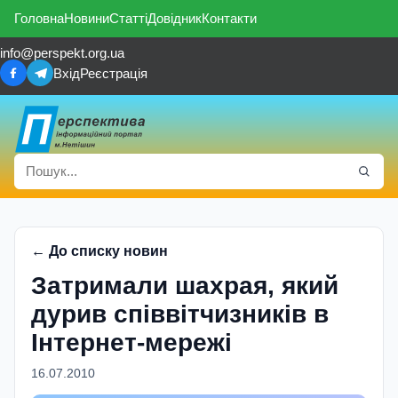
Головна
Новини
Статті
Довідник
Контакти
info@perspekt.org.ua
Вхід
Реєстрація
← До списку новин
Затримали шахрая, який
дурив співвітчизників в
Інтернет-мережі
16.07.2010