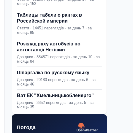
місяць 153
Таблицы табели о рангах в
Российской империи
Стаття · 14451 переглядів · за день 7 · за
місяць 95
Розклад руху автобусів по
автостанції Нетішин
Довідник · 384871 переглядів · за день 10 · за
місяць 84
Шпаргалка по русскому языку
Довідник · 20180 переглядів · за день 6 · за
місяць 46
Ват ЕК "Хмельницькобленерго"
Довідник · 3852 переглядів · за день 5 · за
місяць 35
Погода