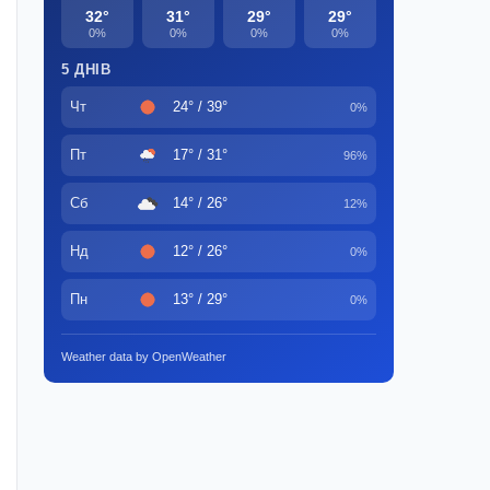
32°
31°
29°
29°
0%
0%
0%
0%
5 ДНІВ
Чт
24° / 39°
0%
Пт
17° / 31°
96%
Сб
14° / 26°
12%
Нд
12° / 26°
0%
Пн
13° / 29°
0%
Weather data by OpenWeather