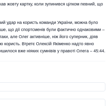
ржав жовту картку, коли зупинився цілком певний, що
ний удар на користь команди України, можна було
іше, що дії спортсменів були фактично однаковими –
аки, але Олег активніше, ніж його суперник, діяв
ию користь. Втретє Олексій Якіменко надто явно
лишилося вже ніяких сумнівів у правоті Олега – 45:44.