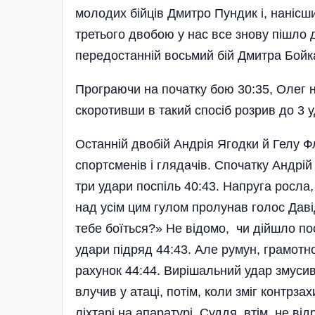
молодих бійців Дмитро Пундик і, нанісши 
третього двобою у нас все знову пішло д
передостанній восьмий бій Дмитра Бойк
Програючи на початку бою 30:35, Олег н
скоротивши в такий спосіб розрив до 3 уд
Останній двобій Андрія Ягодки й Гелу Ф
спортсменів і глядачів. Спочатку Андрій
три удари поспіль 40:43. Напруга росла,
над усім цим гулом пролунав голос Даві­
тебе боїться?» Не відомо, чи дійшло по
удари підряд 44:43. Але румун, грамотн
рахунок 44:44. Вирішальний удар змусив 
влучив у атаці, потім, коли зміг контрза
ліхтарі на апаратурі. Суддя, втім, не ві