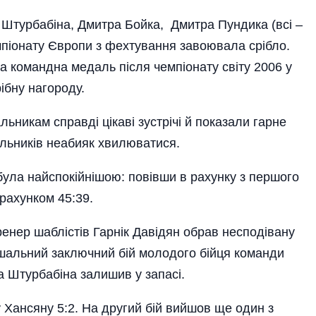
 Штурбабіна, Дмитра Бойка, Дмитра Пундика (всі –
емпіонату Європи з фехтування завоювала срібло.
ша командна медаль після чемпіонату світу 2006 у
рібну нагороду.
ьникам справді цікаві зустрічі й показали гарне
альників неабияк хвилюватися.
ї була найспокійнішою: повівши в рахунку з першого
рахунком 45:39.
енер шаблістів Гарнік Даві­дян обрав несподівану
шальний заключний бій молодого бійця команди
а Штурбабіна залишив у запасі.
у Хансяну 5:2. На другий бій вийшов ще один з