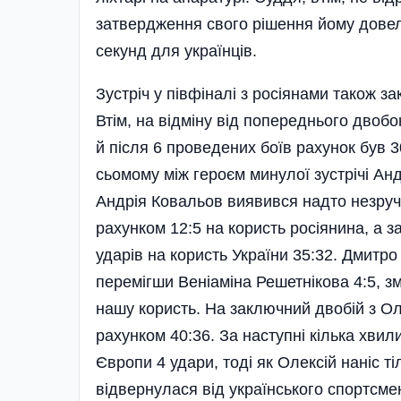
затвердження свого рішення йому довел
секунд для українців.
Зустріч у півфіналі з росіянами також з
Втім, на відміну від попереднього двобо
й після 6 проведених боїв рахунок був 3
сьомому між героєм минулої зустрічі А
Андрія Ковальов виявився надто незруч
рахунком 12:5 на користь росіянина, а з
ударів на користь України 35:32. Дмитро
перемігши Веніаміна Решетнікова 4:5, зм
нашу користь. На заключний двобій з О
рахунком 40:36. За наступні кілька хви
Європи 4 удари, тоді як Олексій наніс т
відвернулася від українського спортсм