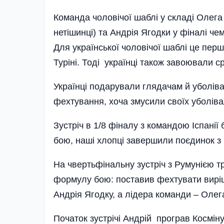
Команда чоловічої шаблі у складі Олега
нетішинці) та Андрія Ягодки у фіналі ч
Для української чоловічої шаблі це пер
Туріні. Тоді українці також завоювали с
Українці подарували глядачам й уболівал
фехтування, хоча змусили своїх уболів
Зустріч в 1/8 фіналу з командою Іспані
бою, наші хлопці завершили поєдинок з 
На чвертьфінальну зустріч з Румунією тр
формулу бою: поставив фехтувати вирі
Андрія Ягодку, а лідера команди – Олег
Початок зустрічі Андрій програв Космін