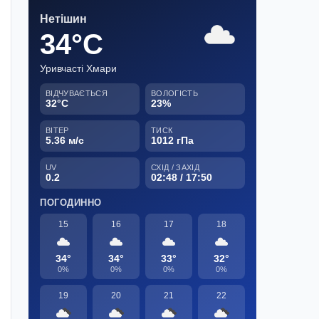
Нетішин
34°C
Уривчасті Хмари
ВІДЧУВАЄТЬСЯ
ВОЛОГІСТЬ
32°C
23%
ВІТЕР
ТИСК
5.36 м/с
1012 гПа
UV
СХІД / ЗАХІД
0.2
02:48 / 17:50
ПОГОДИННО
15
16
17
18
34°
34°
33°
32°
0%
0%
0%
0%
19
20
21
22