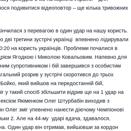
ося подивитися відеоповтор – ще кілька тривожних
акінчилася з перевагою в один удар на нашу користь.
ю дві третини зустрічі українці впевнено лідирували
0:20 на користь українців. Проблеми почалися в
ндрієм Ягодкою і Миколою Ковальовим. Напевно для
ним супротивником і бій завершився з особистим
агальний розрив у зустрічі скоротився до трьох
 Бой­ко, який вийшов на передостанній бій,
іг у такий спосіб збільшити відрив ще на 1 удар на
лексієм Якіменком Олег Штурбабін виходив з
лин Олег зміг упевнено нанести діючому Чемпіонові
ільки 2. Але на 44-му ударі вдача, здавалося,
ена. Один удар він отримав, вийшовши за кордон