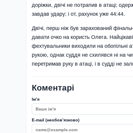
доріжки, двічі не потрапив в атаці; оде
завдав удару; і от, рахунок уже 44:44.
Двічі, перш ніж був зарахований фіналь
давати очко на користь Олега. Найцікав
фехтувальники виходили на обопільні ат
рукою, однак суддя не схилявся ні на ч
перетримав руку в атаці, і в судді не за
Коментарі
Імʼя
E-mail (необовʼязково)