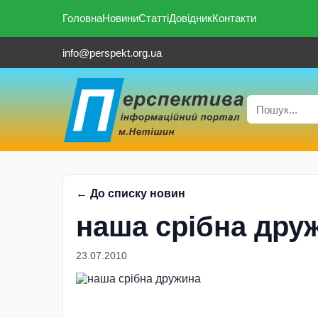
Головна
Новини
Статті
Довідник
Контакти
info@perspekt.org.ua
← До списку новин
наша срібна дру
23.07.2010