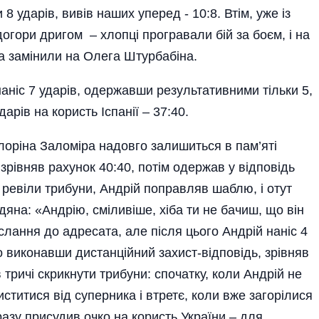
8 ударів, вивів наших уперед - 10:8. Втім, уже із
огори дригом – хлопці програвали бій за боєм, і на
а замінили на Олега Штурбабіна.
аніс 7 ударів, одержавши результативними тільки 5,
арів на користь Іспанії – 37:40.
лоріна Заломіра надовго залишиться в пам’яті
 зрівняв рахунок 40:40, потім одержав у відповідь
 ревіли трибуни, Андрій поправляв шаблю, і отут
дяна: «Андрію, сміливіше, хіба ти не бачиш, що він
слання до адресата, але після цього Андрій наніс 4
о виконавши дистанційний захист-відповідь, зрівняв
тричі скрикнути трибуни: спочатку, коли Андрій не
хиститися від суперника і втретє, коли вже загорілися
дразу присудив очко на користь України – для