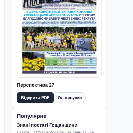
Перспектива 27
Усі випуски
Відкрити PDF
Популярне
Знані постаті Гощанщини
Стаття · 30253 переглядів · за день 17 · за