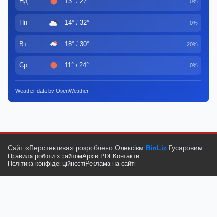
Нд
13° / 27°
0%
Пн
14° / 32°
0%
Вт
18° / 30°
20%
Ср
11° / 24°
0%
Weather data by OpenWeather
Сайт «Перспектива» розроблено Олексієм
BinLiz
Гусаровим.
Правила роботи з сайтом
Архів PDF
Контакти
Політика конфіденційності
Реклама на сайті