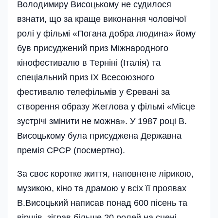
Володимиру Висоцькому не судилося
взнати, що за краще виконання чоловічої
ролі у фільмі «Погана добра людина» йому
був присуджений приз Міжнародного
кінофестивалю в Терніні (Італія) та
спеціальний приз ІХ Всесоюзного
фестивалю телефільмів у Єревані за
створення образу Жеглова у фільмі «Місце
зустрічі змінити не можна». У 1987 році В.
Висоцькому була прису­джена Державна
премія СРСР (посмертно).
За своє коротке життя, наповнене лірикою,
музикою, кіно та драмою у всіх її проявах
В.Висоцький написав понад 600 пісень та
віршів, зіграв більше 20 ролей на сцені