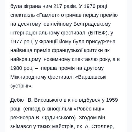
була зіграна ним 217 разів. У 1976 році
спектакль «Гамлет» отримав першу премію
на десятому ювілейному Белградському
інтернаціональному фестивалі (БІТЕФ), у
1977 році у Франції йому була присуджена
найвища премія французької критики як
найкращому іноземному спектаклю року, а в
1980 році – перша премія на другому
Міжнародному фестивалі «Варшавські
зустрічі».
Дебют В. Висоцького в кіно відбувся у 1959
році (епізод в кінофільмі «Ровесниці»
режисера В. Ординського). Згодом він
знімався у таких майстрів, як А. Столпер,