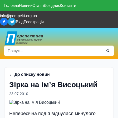
Головна
Новини
Статті
Довідник
Контакти
info@perspekt.org.ua
Вхід
Реєстрація
← До списку новин
Зірка на ім’я Висоцький
23.07.2010
Непересічна подія відбулася минулого