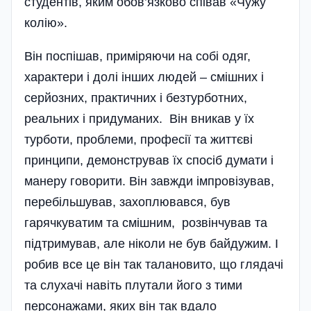
студентів, яким обов’язково співав «Чужу
колію».
Він поспішав, приміряючи на собі одяг,
характери і долі інших людей – смішних і
серйозних, практичних і безтурботних,
реальних і придуманих. Він вникав у їх
турботи, проблеми, професії та життєві
принципи, демонстрував їх спосіб думати і
манеру говорити. Він завжди імпровізував,
перебільшував, захоплювався, був
гарячкуватим та смішним, розвінчував та
підтримував, але ніколи не був байдужим. І
робив все це він так талановито, що глядачі
та слухачі навіть плутали його з тими
персонажами, яких він так вдало