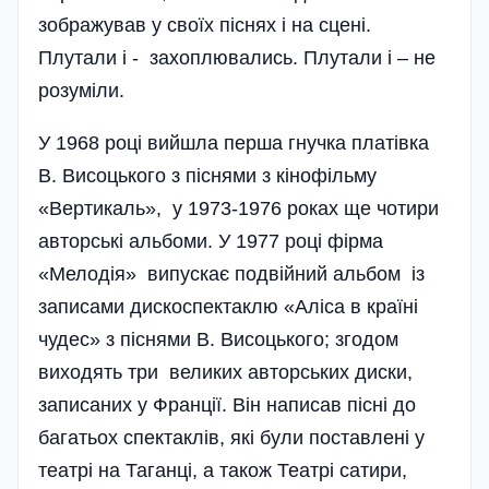
зображував у своїх піснях і на сцені.
Плутали і - захоплювались. Плутали і – не
розуміли.
У 1968 році вийшла перша гнучка платівка
В. Висоцького з піснями з кінофільму
«Вертикаль», у 1973-1976 роках ще чотири
авторські альбоми. У 1977 році фірма
«Мелодія» випускає подвійний альбом із
записами дискоспектаклю «Аліса в країні
чудес» з піснями В. Висоцького; згодом
виходять три великих авторських диски,
записаних у Франції. Він написав пісні до
бага­тьох спектаклів, які були поставлені у
театрі на Таганці, а також Театрі сатири,