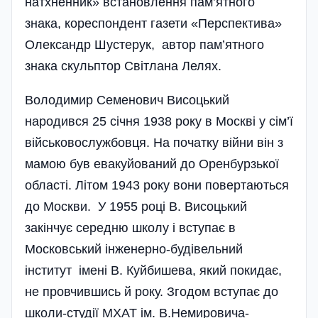
натхненник» встановлення пам’ятного
знака, кореспондент газети «Перспектива»
Олександр Шустерук, автор пам’ятного
знака скульптор Світлана Лелях.
Володимир Семенович Висоцький
народився 25 січня 1938 року в Москві у сім’ї
військово­служ­бовця. На початку війни він з
мамою був евакуйований до Оренбурзької
області. Літом 1943 року вони повертаються
до Москви. У 1955 році В. Висоцький
закінчує середню школу і вступає в
Московський інженерно-будівельний
інститут імені В. Куйбишева, який покидає,
не провчившись й року. Згодом вступає до
школи-студії МХАТ ім. В.Немировича-