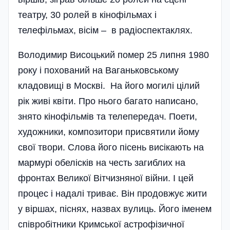
театру, 30 ролей в кінофільмах і
телефільмах, вісім – в радіоспектаклях.
Володимир Висоцький помер 25 липня 1980
року і похований на Ваганьковському
кладовищі в Москві. На його могилі цілий
рік живі квіти. Про нього багато написано,
знято кінофільмів та телепередач. Поети,
художники, композитори присвятили йому
свої твори. Слова його пісень висікають на
мармурі обелісків на честь загиблих на
фронтах Великої Вітчизняної війни. І цей
процес і надалі триває. Він продовжує жити
у віршах, піснях, назвах вулиць. Його іменем
співробітники Кримської астрофізичної