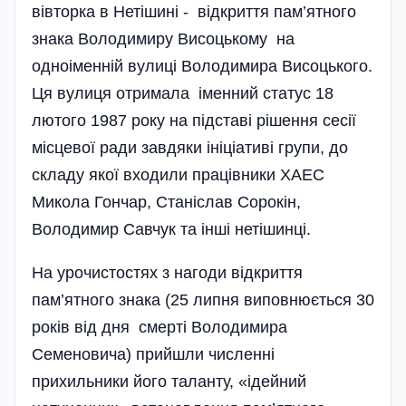
вівторка в Нетішині - відкриття пам’ятного
знака Володимиру Висоцькому на
одноіменній вулиці Володимира Висоцького.
Ця вулиця отримала іменний статус 18
лютого 1987 року на підставі рішення сесії
місцевої ради завдяки ініціативі групи, до
складу якої входили працівники ХАЕС
Микола Гончар, Станіслав Сорокін,
Володимир Савчук та інші нетішинці.
На урочистостях з нагоди відкриття
пам’ятного знака (25 липня виповнюється 30
років від дня смерті Володимира
Семеновича) прийшли численні
прихильники його таланту, «ідейний