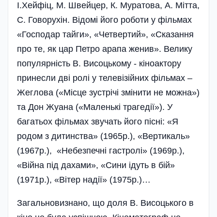
І.Хейфіц, М. Швейцер, К. Муратова, А. Мітта,
С. Говорухін. Відомі його роботи у фільмах
«Господар тайги», «Четвертий», «Сказання
про те, як цар Петро арапа женив». Велику
популярність В. Висоцькому - кіноактору
принесли дві ролі у телевізійних фільмах –
Жеглова («Місце зустрічі змінити не можна»)
та Дон Жуана («Маленькі трагедії»). У
багатьох фільмах звучать його пісні: «Я
родом з дитинства» (1965р.), «Вертикаль»
(1967р.), «Небезпечні гастролі» (1969р.),
«Війна під дахами», «Сини ідуть в бій»
(1971р.), «Вітер надії» (1975р.)…
Загальновизнано, що доля В. Висоцького в