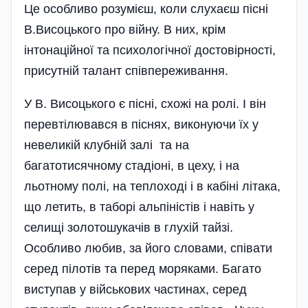
Це особливо розумієш, коли слухаєш пісні
В.Висоцького про війну. В них, крім
інтонаційної та психологічної достовірності,
присутній талант співпереживання.
У В. Висоцького є пісні, схожі на ролі. І він
перевтілювався в піснях, виконуючи їх у
невеликій клубній залі та на
багатотисячному стаді­оні, в цеху, і на
льотному полі, на теплоході і в кабіні літака,
що летить, в таборі альпіністів і навіть у
селищі золотошукачів в глухій тайзі.
Особливо любив, за його словами, співати
серед пілотів та перед моряками. Багато
виступав у військових частинах, серед