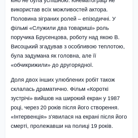
кіно не була успішною. Кінематограф не
використав всіх можливостей актора.
Половина зіграних ролей – епізодичні. У
фільмі «Служили два товариші» роль
поручика Брусенцова, роботу над якою В.
Висоцький згадував з особливою теплотою,
була задумана як головна, але її
«обчикрижили» до другорядної.
Доля двох інших улюблених робіт також
склалась драматично. Фільм «Короткі
зустрічі» вийшов на широкий екран у 1987
році, через 20 років після його створення.
«Інтервенція» з’явилася на екрані після його
смерті, пролежавши на полиці 19 років.