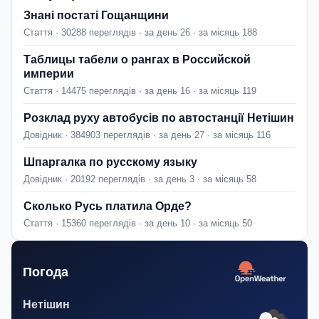
Знані постаті Гощанщини
Стаття · 30288 переглядів · за день 26 · за місяць 188
Таблицы табели о рангах в Российской
империи
Стаття · 14475 переглядів · за день 16 · за місяць 119
Розклад руху автобусів по автостанції Нетішин
Довідник · 384903 переглядів · за день 27 · за місяць 116
Шпаргалка по русскому языку
Довідник · 20192 переглядів · за день 3 · за місяць 58
Сколько Русь платила Орде?
Стаття · 15360 переглядів · за день 10 · за місяць 50
Погода
Нетішин