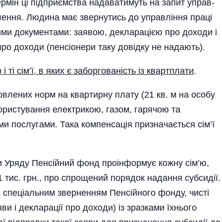
ермін ці підприємства надаватимуть на запит управ­
елення. Людина має звернутись до управління праці
кими документами: заявою, декларацією про дохо­ди і
ро доходи (пенсі­онери таку довідку не надають).
і ті сім’ї, в яких є заборгованість із квартплати
.
влених норм на квартирну плату (21 кв. м на особу
 користування електрикою, газом, гарячою та
 послугами. Така компенсація призначається сім’ї
 Уряду Пенсійний фонд проінформує кожну сім’ю,
1 тис. грн., про спрощений порядок надання субсидії.
із спеці­альним зверненням Пенсійного фонду, чисті
и і декларації про доходи) із зразками їхнього