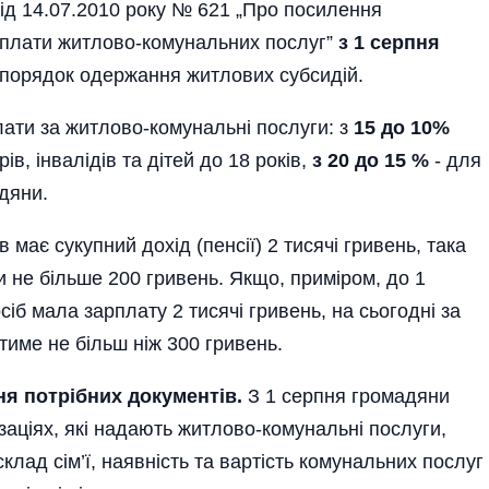
 від 14.07.2010 року № 621 „Про посилення
 оплати житлово-комунальних послуг”
з 1 серпня
порядок одержання житлових субсидій.
лати за житлово­-комунальні послуги: з
15 до 10%
ів, інвалідів та дітей до 18 років,
з 20 до 15 %
- для
адяни.
 має сукупний дохід (пенсії) 2 тисячі гривень, така
 не більше 200 гривень. Якщо, приміром, до 1
сіб мала зарплату 2 тисячі гривень, на сьогодні за
име не більш ніж 300 гривень.
я потрібних документів.
З 1 серпня громадяни
заціях, які надають житлово-комунальні послуги,
клад сім’ї, наявність та вартість комунальних послуг