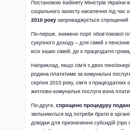
Постановою Кабінету Мініс­трів України
соціального захисту населення під час
2010
року
запроваджується спрощений 
По-перше, знижено поріг обов’язкової п
сукупного доходу – для сімей з пенсіонер
всіх інших сімей, де є праце­здатні гром
Наприклад, якщо сім’я з двох пенсіонерів
родина платитиме за комунальні послуги
серпня 2010 року, сім’я з працездатних о
житлово-комунальні послуги вона платит
По-друге,
спрощено процедуру поданн
звільняються від потреби брати в органі
довідки для призначення субсидій (про с