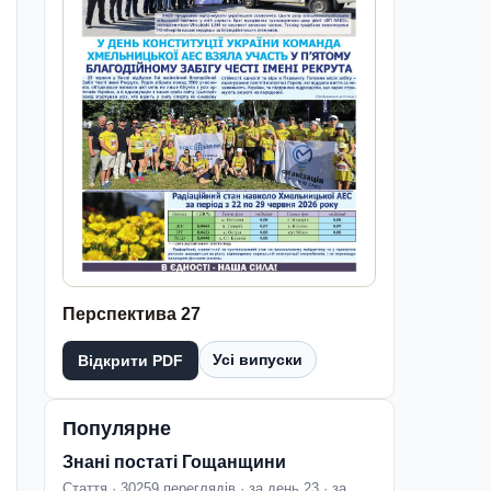
Перспектива 27
Усі випуски
Відкрити PDF
Популярне
Знані постаті Гощанщини
Стаття · 30259 переглядів · за день 23 · за