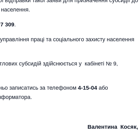
ї відправки такої заяви для призначення субсидії до
у населення.
07 309
.
управління праці та соціального захисту населення
лових субсидій здійснюється у кабінеті № 9,
ьо записатись за телефо­ном
4-15-04
або
інформатора­.
Валентина Косяк,