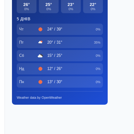
26°
25°
23°
22°
0%
0%
0%
0%
5 ДНІВ
Чт
24° / 39°
0%
Пт
20° / 31°
35%
Сб
15° / 25°
0%
Нд
12° / 26°
0%
Пн
13° / 30°
0%
Weather data by OpenWeather