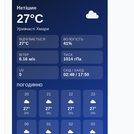
Нетішин
27°C
Уривчасті Хмари
ВІДЧУВАЄТЬСЯ
ВОЛОГІСТЬ
27°C
41%
ВІТЕР
ТИСК
6.16 м/с
1014 гПа
UV
СХІД / ЗАХІД
0
02:48 / 17:50
ПОГОДИННО
20
21
22
23
27°
27°
27°
27°
0%
0%
0%
0%
00
01
02
03