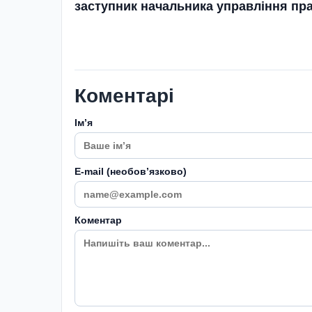
заступник начальника управ­ління пра
Коментарі
Імʼя
E-mail (необовʼязково)
Коментар