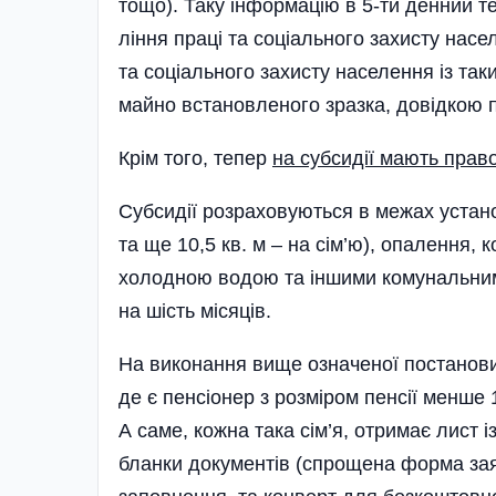
тощо). Таку інформацію в 5-ти денний т
ління праці та соціального захисту нас
та соціального захисту населення із та
майно встановленого зразка, довідкою п
Крім того, тепер
на субсидії мають право 
Субсидії розраховуються в межах устано
та ще 10,5 кв. м – на сім’ю), опалення,
холодною водою та іншими комунальними
на шість місяців.
На виконання вище означеної постанови
де є пенсіонер з розміром пенсії менше 
А саме, кожна така сім’я, отримає лист 
бланки документів (спрощена форма заяв