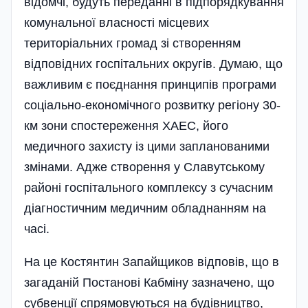
відомчі, будуть переданні в підпорядкування
комунальної власності місцевих
територіальних громад зі створенням
відповідних госпітальних округів. Думаю, що
важливим є поєднання принципів програми
соці­ально-економічного розвитку регіону 30-
км зони спостереження ХАЕС, його
медичного захисту із цими запланованими
змінами. Адже створення у Славутському
районі госпітального комплексу з сучасним
діагностичним медичним обладнанням на
часі.
На це Костянтин Запайщиков відповів, що в
загаданій Постанові Кабміну зазначено, що
субвенції спрямовуються на будівництво,