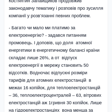
Костянтин Запайщиков продовжив
законодавчу тематику і розповів про зусилля
компанії у розв’язанні певних проблем.
- Багато чи мало ми платимо за
електроенергію? - задався питанням
промовець. І доповів, що доля атомної
енергетики в енергетичному балансі країни
складає лише 26%, а от відпуск
електроенергії в мережу становить 50
відсотків. Водночас відпускні розміри
тарифів для атомних електростанцій в
межах 16 копійок, для теплоелектростанцій
– 36, теплоелектроцентралей – 63, вітрових
електростанцій аж 1гривня 30 копійок. Лише
на гідроелектростанціях вона менша за